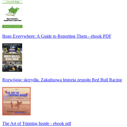
Bugs Everywhere: A Guide to Reporting Them - ebook PDF
Rozwijając skrzydła. Zakulisowa historia zespołu Red Bull Racing
The Art of Tripping Inside - ebook pdf