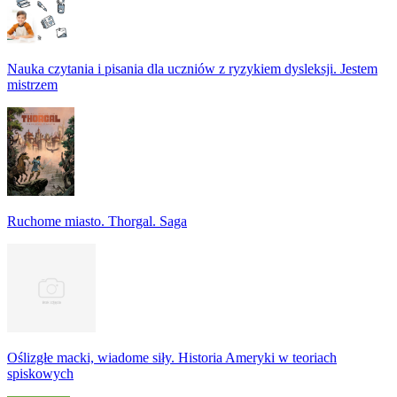
Nauka czytania i pisania dla uczniów z ryzykiem dysleksji. Jestem
mistrzem
Ruchome miasto. Thorgal. Saga
Oślizgłe macki, wiadome siły. Historia Ameryki w teoriach
spiskowych