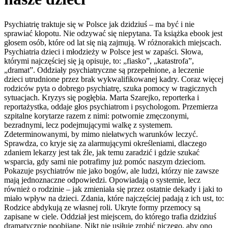
Psychiatrię traktuje się w Polsce jak dzidziuś – ma być i nie
sprawiać kłopotu. Nie odzywać się niepytana. Ta książka ebook jest
głosem osób, które od lat się nią zajmują. W różnorakich miejscach.
Psychiatria dzieci i młodzieży w Polsce jest w zapaści. Słowa,
którymi najczęściej się ją opisuje, to: „fiasko”, „katastrofa”,
„dramat”. Oddziały psychiatryczne są przepełnione, a leczenie
dzieci utrudnione przez brak wykwalifikowanej kadry. Coraz więcej
rodziców pyta o dobrego psychiatrę, szuka pomocy w tragicznych
sytuacjach. Kryzys się pogłębia. Marta Szarejko, reporterka i
reportażystka, oddaje głos psychiatrom i psychologom. Przemierza
szpitalne korytarze razem z nimi: potwornie zmęczonymi,
bezradnymi, lecz podejmującymi walkę z systemem.
Zdeterminowanymi, by mimo niełatwych warunków leczyć.
Sprawdza, co kryje się za alarmującymi określeniami, dlaczego
zdaniem lekarzy jest tak źle, jak temu zaradzić i gdzie szukać
wsparcia, gdy sami nie potrafimy już pomóc naszym dzieciom.
Pokazuje psychiatrów nie jako bogów, ale ludzi, którzy nie zawsze
mają jednoznaczne odpowiedzi. Opowiadają o systemie, lecz
również o rodzinie – jak zmieniała się przez ostatnie dekady i jaki to
miało wpływ na dzieci. Zdania, które najczęściej padają z ich ust, to:
Rodzice abdykują ze własnej roli. Ukryte formy przemocy są
zapisane w ciele. Oddział jest miejscem, do którego trafia dzidziuś
dramatycznie poobijane. Nikt nie usiłuje zrobić niczego, aby ono