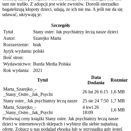
tam nie trafiło. Z adopcji jest wiele zwrotów. Dorośli nierzadko
bagatelizują kłopoty dzieci, udają, że ich nie ma. A jeśli nie da się
udawać, ukrywają je.
Szczegóły
Tytuł
Stany ostre. Jak psychiatrzy leczą nasze dzieci
Autor:
Szarejko Marta
Rozszerzenie:
brak
Język wydania:
polski
Ilość stron:
Wydawnictwo:
Burda Media Polska
Rok wydania:
2021
Data
Tytuł
Rozmiar
Dodania
Marta_Szarejko_-
26 lut 26 6:15
1,6 MB
_Stany_Ostre._Jak_Psychi
Stany ostre_ Jak psychiatrzy leczą nasze
25 sie 24 7:50
1,7 MB
Marta_Szarejko_-
4 kwi 26
1,6 MB
_Stany_Ostre._Jak_Psychi
18:09
Porównaj ceny książki Stany ostre. Jak psychiatrzy leczą nasze
dzieci w internetowych sklepach i wybierz dla siebie najtańszą
ofertę. Zobacz u nas podgląd ebooka lub w przypadku gdy jesteś