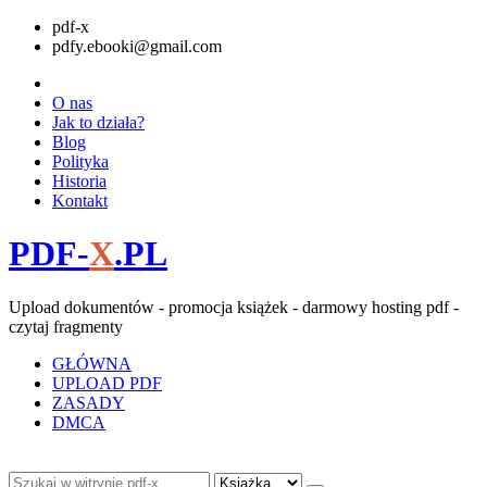
pdf-x
pdfy.ebooki@gmail.com
O nas
Jak to działa?
Blog
Polityka
Historia
Kontakt
PDF-
X
.PL
Upload dokumentów - promocja książek - darmowy hosting pdf -
czytaj fragmenty
GŁÓWNA
UPLOAD PDF
ZASADY
DMCA