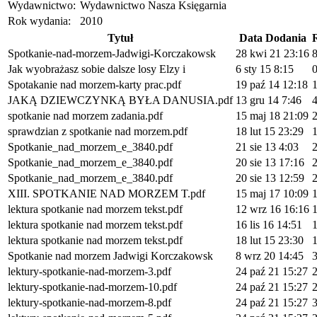
Wydawnictwo:
Wydawnictwo Nasza Księgarnia
Rok wydania:
2010
Tytuł
Data Dodania
Spotkanie-nad-morzem-Jadwigi-Korczakowsk
28 kwi 21 23:16
Jak wyobrażasz sobie dalsze losy Elzy i
6 sty 15 8:15
Spotakanie nad morzem-karty prac.pdf
19 paź 14 12:18
JAKĄ DZIEWCZYNKĄ BYŁA DANUSIA.pdf
13 gru 14 7:46
spotkanie nad morzem zadania.pdf
15 maj 18 21:09
sprawdzian z spotkanie nad morzem.pdf
18 lut 15 23:29
Spotkanie_nad_morzem_e_3840.pdf
21 sie 13 4:03
Spotkanie_nad_morzem_e_3840.pdf
20 sie 13 17:16
Spotkanie_nad_morzem_e_3840.pdf
20 sie 13 12:59
XIII. SPOTKANIE NAD MORZEM T.pdf
15 maj 17 10:09
lektura spotkanie nad morzem tekst.pdf
12 wrz 16 16:16
lektura spotkanie nad morzem tekst.pdf
16 lis 16 14:51
lektura spotkanie nad morzem tekst.pdf
18 lut 15 23:30
Spotkanie nad morzem Jadwigi Korczakowsk
8 wrz 20 14:45
lektury-spotkanie-nad-morzem-3.pdf
24 paź 21 15:27
lektury-spotkanie-nad-morzem-10.pdf
24 paź 21 15:27
lektury-spotkanie-nad-morzem-8.pdf
24 paź 21 15:27