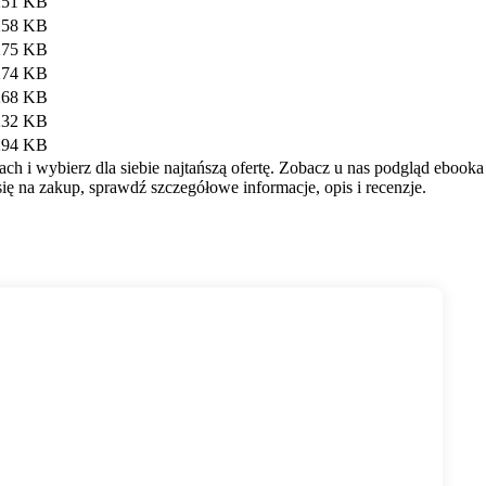
251 KB
258 KB
275 KB
274 KB
268 KB
232 KB
294 KB
h i wybierz dla siebie najtańszą ofertę. Zobacz u nas podgląd ebooka
ę na zakup, sprawdź szczegółowe informacje, opis i recenzje.