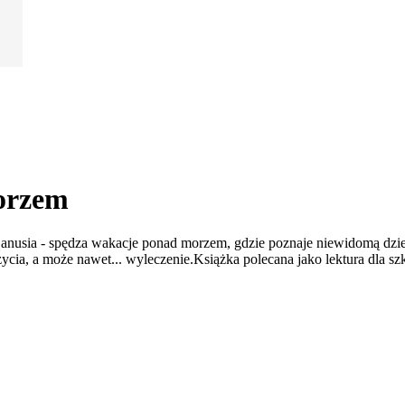
orzem
Danusia - spędza wakacje ponad morzem, gdzie poznaje niewidomą dz
 życia, a może nawet... wyleczenie.Książka polecana jako lektura dla 