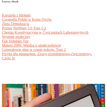
Losowy ebook
Karuzela z Idolami
Geografia Polski w Kraju Ojców
Złota Demokracja
Poznaj NetWare 5.0 Tom 1-2
Chemia Koordynacyjna w Ćwiczeniach Laboratoryjnych
Stygmat społeczny
Fiat Voluntas Tua
Matura 2009. Wiedza o społeczeństwie
Generałowie giną w czasie pokoju. Tom 2
Fizyka dla gimnazjum. Zeszyt przedmiotowo-ćwiczeniowy.
Część H