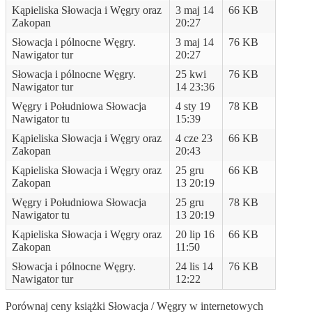
Kąpieliska Słowacja i Węgry oraz
3 maj 14
66 KB
Zakopan
20:27
Słowacja i pólnocne Węgry.
3 maj 14
76 KB
Nawigator tur
20:27
Słowacja i pólnocne Węgry.
25 kwi
76 KB
Nawigator tur
14 23:36
Węgry i Południowa Słowacja
4 sty 19
78 KB
Nawigator tu
15:39
Kąpieliska Słowacja i Węgry oraz
4 cze 23
66 KB
Zakopan
20:43
Kąpieliska Słowacja i Węgry oraz
25 gru
66 KB
Zakopan
13 20:19
Węgry i Południowa Słowacja
25 gru
78 KB
Nawigator tu
13 20:19
Kąpieliska Słowacja i Węgry oraz
20 lip 16
66 KB
Zakopan
11:50
Słowacja i pólnocne Węgry.
24 lis 14
76 KB
Nawigator tur
12:22
Porównaj ceny książki Słowacja / Węgry w internetowych