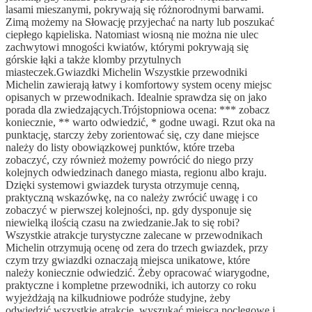
lasami mieszanymi, pokrywają się różnorodnymi barwami.
Zimą możemy na Słowację przyjechać na narty lub poszukać
ciepłego kąpieliska. Natomiast wiosną nie można nie ulec
zachwytowi mnogości kwiatów, którymi pokrywają się
górskie łąki a także klomby przytulnych
miasteczek.Gwiazdki Michelin Wszystkie przewodniki
Michelin zawierają łatwy i komfortowy system oceny miejsc
opisanych w przewodnikach. Idealnie sprawdza się on jako
porada dla zwiedzających.Trójstopniowa ocena: *** zobacz
koniecznie, ** warto odwiedzić, * godne uwagi. Rzut oka na
punktację, starczy żeby zorientować się, czy dane miejsce
należy do listy obowiązkowej punktów, które trzeba
zobaczyć, czy również możemy powrócić do niego przy
kolejnych odwiedzinach danego miasta, regionu albo kraju.
Dzięki systemowi gwiazdek turysta otrzymuje cenną,
praktyczną wskazówkę, na co należy zwrócić uwagę i co
zobaczyć w pierwszej kolejności, np. gdy dysponuje się
niewielką ilością czasu na zwiedzanie.Jak to się robi?
Wszystkie atrakcje turystyczne zalecane w przewodnikach
Michelin otrzymują ocenę od zera do trzech gwiazdek, przy
czym trzy gwiazdki oznaczają miejsca unikatowe, które
należy koniecznie odwiedzić. Żeby opracować wiarygodne,
praktyczne i kompletne przewodniki, ich autorzy co roku
wyjeżdżają na kilkudniowe podróże studyjne, żeby
odwiedzić wszystkie atrakcje, wyszukać miejsca noclegowe i