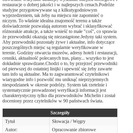
restauracje o dobrej jakości i w najlepszych cenach.Podróże
studyjne przygotowywane są z kilkutygodniowym
wyprzedzeniem, tak żeby na miejscu nie zapomnieć o
niczym. To właśnie idealna znajomość terenu a także
doświadczenie pozwalają autorom wybrać i sklasyfikować
różnorakie atrakcje, a także wnieść to małe "coś", co sprawia
że przewodniki okazują się niezastąpione.Jedyny taki system.
Aby przewodniki pozostały żywe i aktualne, info dotyczące
poszczególnych miejsc są regularnie weryfikowane w
terenie. Godziny otwarcia muzeów, adresy hoteli i restauracji,
cenniki, aktualność polecanych tras, plany... wszytko to jest
dokładnie sprawdzane.Chodzi o to, by przejrzeć przewodniki
od pierwszej do ostatniej linijki i upewnić się żeby zawarte
tam info są aktualne. Ma to zagwarantować czytelnikowi
wiarygodne info i pozwolić mu uniknąć nieprzyjemnych
niespodzianek w okresie podróży. System tak rzetelnie i
systematycznie prowadzonej weryfikacji informacji jest
charakterystyczny tylko dla przewodników Michelin i został
doceniony przez czytelników w 90 państwach świata.
Szczegóły
Tytuł
Słowacja / Węgry
Autor:
Opracowanie zbiorowe