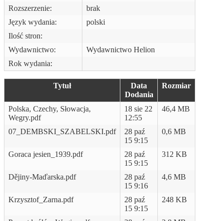
Rozszerzenie:
brak
Język wydania:
polski
Ilość stron:
Wydawnictwo:
Wydawnictwo Helion
Rok wydania:
Tytuł
Data
Rozmiar
Dodania
Polska, Czechy, Słowacja,
18 sie 22
46,4 MB
Wegry.pdf
12:55
07_DEMBSKI_SZABELSKI.pdf
28 paź
0,6 MB
15 9:15
Goraca jesien_1939.pdf
28 paź
312 KB
15 9:15
Dějiny-Maďarska.pdf
28 paź
4,6 MB
15 9:16
Krzysztof_Zarna.pdf
28 paź
248 KB
15 9:15