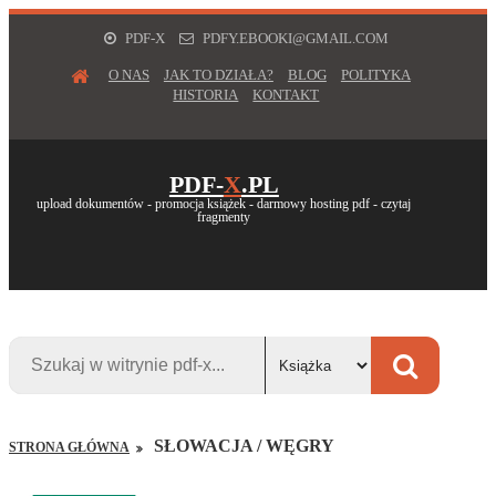
PDF-X
PDFY.EBOOKI@GMAIL.COM
O NAS
JAK TO DZIAŁA?
BLOG
POLITYKA
HISTORIA
KONTAKT
PDF-
X
.PL
upload dokumentów - promocja książek - darmowy hosting pdf - czytaj
fragmenty
SŁOWACJA / WĘGRY
STRONA GŁÓWNA