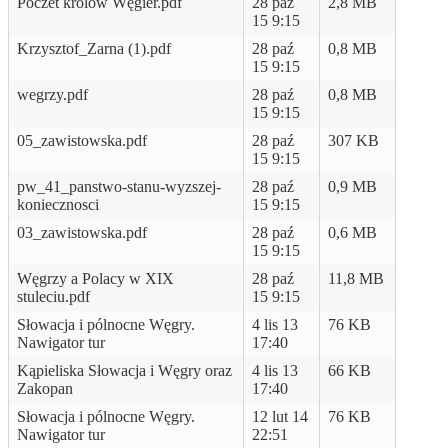
Poczet królów Węgier.pdf
28 paź
2,8 MB
15 9:15
Krzysztof_Zarna (1).pdf
28 paź
0,8 MB
15 9:15
wegrzy.pdf
28 paź
0,8 MB
15 9:15
05_zawistowska.pdf
28 paź
307 KB
15 9:15
pw_41_panstwo-stanu-wyzszej-
28 paź
0,9 MB
koniecznosci
15 9:15
03_zawistowska.pdf
28 paź
0,6 MB
15 9:15
Węgrzy a Polacy w XIX
28 paź
11,8 MB
stuleciu.pdf
15 9:15
Słowacja i pólnocne Węgry.
4 lis 13
76 KB
Nawigator tur
17:40
Kąpieliska Słowacja i Węgry oraz
4 lis 13
66 KB
Zakopan
17:40
Słowacja i pólnocne Węgry.
12 lut 14
76 KB
Nawigator tur
22:51