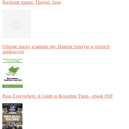
Ruchome miasto. Thorgal. Saga
Oślizgłe macki, wiadome siły. Historia Ameryki w teoriach
spiskowych
Bugs Everywhere: A Guide to Reporting Them - ebook PDF