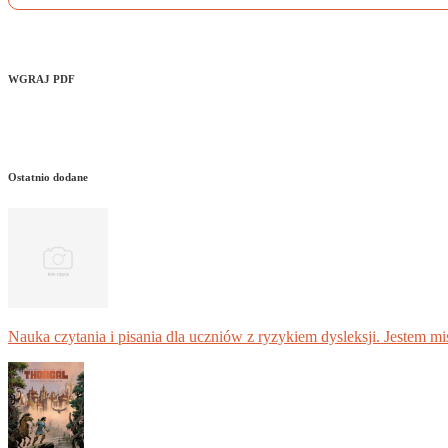
WGRAJ PDF
Ostatnio dodane
Nauka czytania i pisania dla uczniów z ryzykiem dysleksji. Jestem m