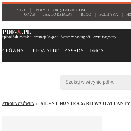
PDF-X
PDFY.EBOOKI@GMAIL.COM
O NAS
JAK TO DZIAŁA?
BLOG
POLITYKA
HI
PDF-
X
.PL
upload dokumentów - promocja książek - darmowy hosting pdf - czytaj fragmenty
GŁÓWNA
UPLOAD PDF
ZASADY
DMCA
SILENT HUNTER 5: BITWA O ATLANTY
STRONA GŁÓWNA