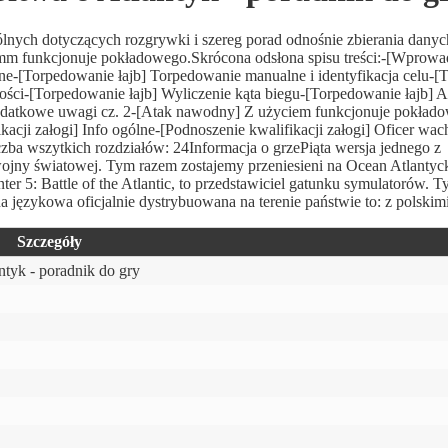
ólnych dotyczących rozgrywki i szereg porad odnośnie zbierania dany
mm funkcjonuje pokładowego.Skrócona odsłona spisu treści:-[Wprowa
ne-[Torpedowanie łajb] Torpedowanie manualne i identyfikacja celu-
kości-[Torpedowanie łajb] Wyliczenie kąta biegu-[Torpedowanie łajb] A
odatkowe uwagi cz. 2-[Atak nawodny] Z użyciem funkcjonuje pokład
cji załogi] Info ogólne-[Podnoszenie kwalifikacji załogi] Oficer wac
iczba wszytkich rozdziałów: 24Informacja o grzePiąta wersja jednego z
ojny światowej. Tym razem zostajemy przeniesieni na Ocean Atlantyck
 5: Battle of the Atlantic, to przedstawiciel gatunku symulatorów. 
a językowa oficjalnie dystrybuowana na terenie państwie to: z polskim
Szczegóły
ntyk - poradnik do gry