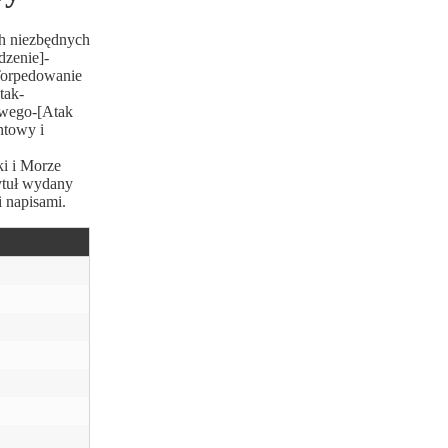
ch niezbędnych
dzenie]-
[Torpedowanie
tak-
owego-[Atak
htowy i
i i Morze
Tytuł wydany
i napisami.