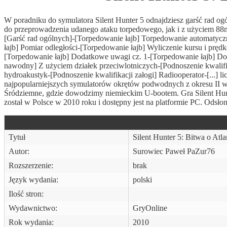
W poradniku do symulatora Silent Hunter 5 odnajdziesz garść rad og
do przeprowadzenia udanego ataku torpedowego, jak i z użyciem 88
[Garść rad ogólnych]-[Torpedowanie łajb] Torpedowanie automatycz
łajb] Pomiar odległości-[Torpedowanie łajb] Wyliczenie kursu i pręd
[Torpedowanie łajb] Dodatkowe uwagi cz. 1-[Torpedowanie łajb] D
nawodny] Z użyciem działek przeciwlotniczych-[Podnoszenie kwalifika
hydroakustyk-[Podnoszenie kwalifikacji załogi] Radiooperator-[...] l
najpopularniejszych symulatorów okrętów podwodnych z okresu II w
Śródziemne, gdzie dowodzimy niemieckim U-bootem. Gra Silent Hunter
został w Polsce w 2010 roku i dostępny jest na platformie PC. Odsłon
Tytuł
Silent Hunter 5: Bitwa o Atla
Autor:
Surowiec Paweł PaZur76
Rozszerzenie:
brak
Język wydania:
polski
Ilość stron:
Wydawnictwo:
GryOnline
Rok wydania:
2010