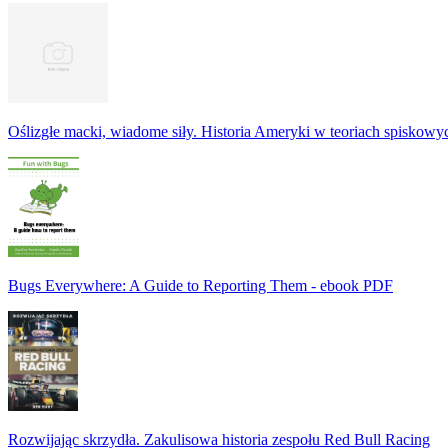
Oślizgłe macki, wiadome siły. Historia Ameryki w teoriach spiskowy
Bugs Everywhere: A Guide to Reporting Them - ebook PDF
Rozwijając skrzydła. Zakulisowa historia zespołu Red Bull Racing