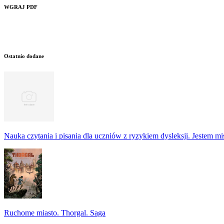
WGRAJ PDF
Ostatnio dodane
Nauka czytania i pisania dla uczniów z ryzykiem dysleksji. Jestem m
Ruchome miasto. Thorgal. Saga