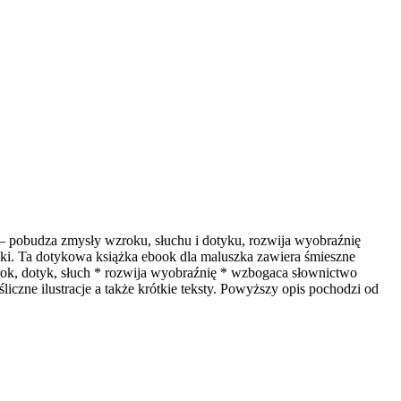
 pobudza zmysły wzroku, słuchu i dotyku, rozwija wyobraźnię
zaki. Ta dotykowa książka ebook dla maluszka zawiera śmieszne
zrok, dotyk, słuch * rozwija wyobraźnię * wzbogaca słownictwo
zne ilustracje a także krótkie teksty. Powyższy opis pochodzi od