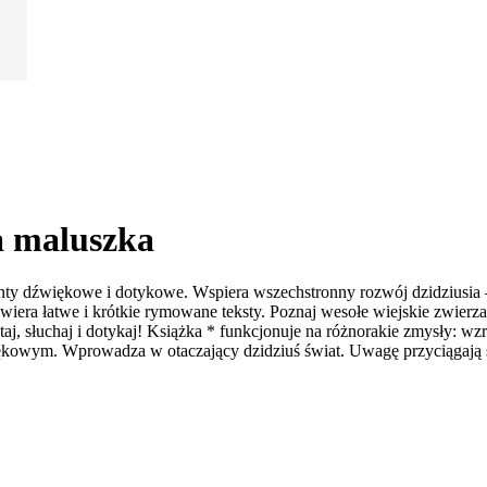
a maluszka
y dźwiękowe i dotykowe. Wspiera wszechstronny rozwój dzidziusia –
Zawiera łatwe i krótkie rymowane teksty. Poznaj wesołe wiejskie zwier
j, słuchaj i dotykaj! Książka * funkcjonuje na różnorakie zmysły: w
owym. Wprowadza w otaczający dzidziuś świat. Uwagę przyciągają ślic