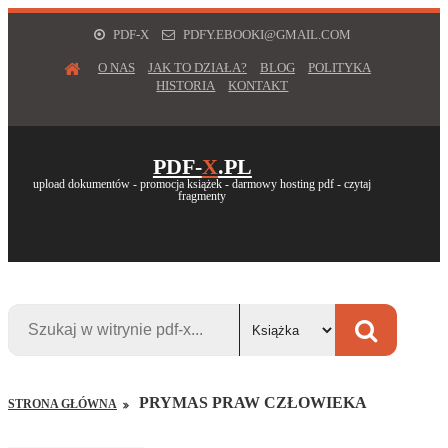
PDF-X
PDFY.EBOOKI@GMAIL.COM
O NAS
JAK TO DZIAŁA?
BLOG
POLITYKA
HISTORIA
KONTAKT
PDF-
X
.PL
upload dokumentów - promocja książek - darmowy hosting pdf - czytaj
fragmenty
PRYMAS PRAW CZŁOWIEKA
STRONA GŁÓWNA