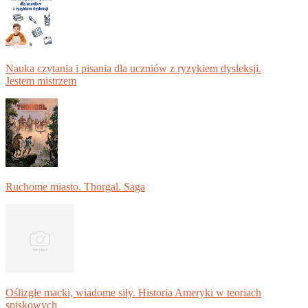
Nauka czytania i pisania dla uczniów z ryzykiem dysleksji.
Jestem mistrzem
Ruchome miasto. Thorgal. Saga
Oślizgłe macki, wiadome siły. Historia Ameryki w teoriach
spiskowych