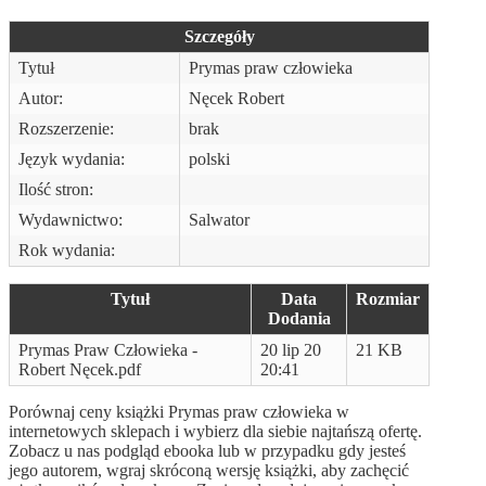
Szczegóły
Tytuł
Prymas praw człowieka
Autor:
Nęcek Robert
Rozszerzenie:
brak
Język wydania:
polski
Ilość stron:
Wydawnictwo:
Salwator
Rok wydania:
Tytuł
Data
Rozmiar
Dodania
Prymas Praw Człowieka -
20 lip 20
21 KB
Robert Nęcek.pdf
20:41
Porównaj ceny książki Prymas praw człowieka w
internetowych sklepach i wybierz dla siebie najtańszą ofertę.
Zobacz u nas podgląd ebooka lub w przypadku gdy jesteś
jego autorem, wgraj skróconą wersję książki, aby zachęcić