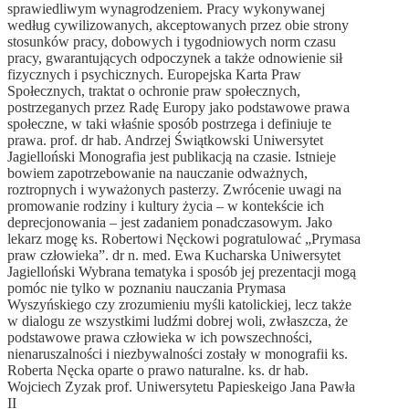
sprawiedliwym wynagrodzeniem. Pracy wykonywanej
według cywilizowanych, akceptowanych przez obie strony
stosunków pracy, dobowych i tygodniowych norm czasu
pracy, gwarantujących odpoczynek a także odnowienie sił
fizycznych i psychicznych. Europejska Karta Praw
Społecznych, traktat o ochronie praw społecznych,
postrzeganych przez Radę Europy jako podstawowe prawa
społeczne, w taki właśnie sposób postrzega i definiuje te
prawa. prof. dr hab. Andrzej Świątkowski Uniwersytet
Jagielloński Monografia jest publikacją na czasie. Istnieje
bowiem zapotrzebowanie na nauczanie odważnych,
roztropnych i wyważonych pasterzy. Zwrócenie uwagi na
promowanie rodziny i kultury życia – w kontekście ich
deprecjonowania – jest zadaniem ponadczasowym. Jako
lekarz mogę ks. Robertowi­ Nęckowi pogratulować „Prymasa
praw człowieka”. dr n. med. Ewa Kucharska Uniwersytet
Jagielloński Wybrana tematyka i sposób jej prezentacji mogą
pomóc nie tylko w poznaniu nauczania Prymasa
Wyszyńskiego czy zrozumieniu myśli katolickiej, lecz także
w dialogu ze wszystkimi ludźmi dobrej woli, zwłaszcza, że
podstawowe prawa człowieka w ich powszechności,
nienaruszalności i niezbywalności zostały w monografii ks.
Roberta Nęcka oparte o prawo naturalne. ks. dr hab.
Wojciech Zyzak prof. Uniwersytetu Papieskeigo Jana Pawła
II