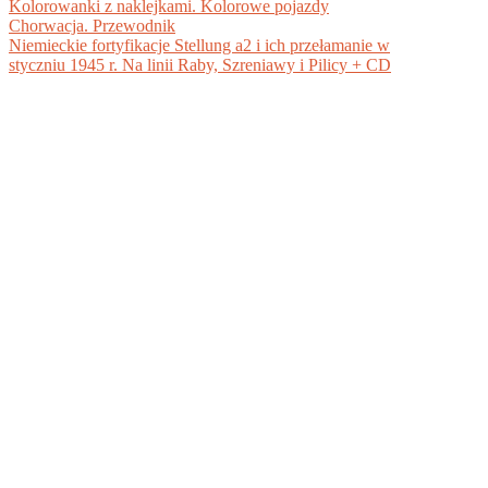
Kolorowanki z naklejkami. Kolorowe pojazdy
Chorwacja. Przewodnik
Niemieckie fortyfikacje Stellung a2 i ich przełamanie w
styczniu 1945 r. Na linii Raby, Szreniawy i Pilicy + CD
BIBLIOTEKA DOKUMENTÓW PDF +
DARMOWE EBOOKI DO POBRANIA
Ciesz się pełną funkcjonalnością serwisu www.pdf-x.pl -
sprawdzaj podgląd książek przed zakupem, oceniaj,
konwertuj pliki i pobieraj dokumenty wgrane przez
użytkowników.