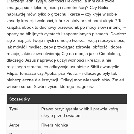
Dlaczego jedni żyją w obfitości i lekkości, a inni całe życie
zmagają się z lękiem, biedą i samotnością? Czy Biblia
naprawdę mówi tylko o grzechu i karze – czy kryje w sobie
zasady kreacji i wolności, które zostały przed nami ukryte? Ta
książka ebook to duchowy przewodnik po mocy słów i intencji –
oparty na biblijnych cytatach i zapomnianych pismach. Dowiesz
się z niej: jak Twoje myśli i emocje tworzą Twoją rzeczywistość,
jak mówić i myśleć, żeby przyciągać zdrowie, obfitość i dobre
relacje, jakie słowa otwierają Cię na moc, a jakie Cię blokują,
dlaczego Jezus naprawdę uczył wolności i kreacji, a nie
religijnego strachu, co odkrywają usunięte z Biblii ewangelie
Filipa, Tomasza czy Apokalipsa Piotra – i dlaczego były tak
niebezpieczne dla instytucji. Odkryj moc własnych słów. Zmień
własne serce. Stwórz życie, którego pragniesz.
Szczegóły
Tytuł
Prawo przyciągania w biblii prawda którą
ukryto przed światem
Autor:
Rivers Monika