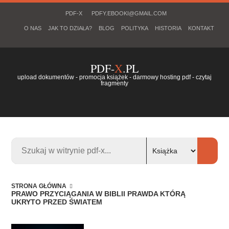
PDF-X
PDFY.EBOOKI@GMAIL.COM
O NAS
JAK TO DZIAŁA?
BLOG
POLITYKA
HISTORIA
KONTAKT
PDF-
X
.PL
upload dokumentów - promocja książek - darmowy hosting pdf - czytaj
fragmenty
STRONA GŁÓWNA
PRAWO PRZYCIĄGANIA W BIBLII PRAWDA KTÓRĄ
UKRYTO PRZED ŚWIATEM