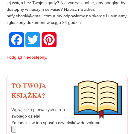
jej wstęp bez Twojej zgody? Nie życzysz sobie, aby podgląd był
dostępny w naszym serwisie? Napisz na adres
pdfy.ebooki@gmail.com
a my odpowiemy na skargę i usuniemy
zgłoszony dokument w ciągu 24 godzin.
F
T
P
a
w
i
c
i
n
e
t
t
b
t
e
Podgląd niedostępny.
o
e
r
o
r
e
k
s
t
TO TWOJA
KSIĄŻKA?
Wgraj kilka pierwszych stron
swojego dzieła!
Zachęcisz w ten sposób czytelników do zakupu.