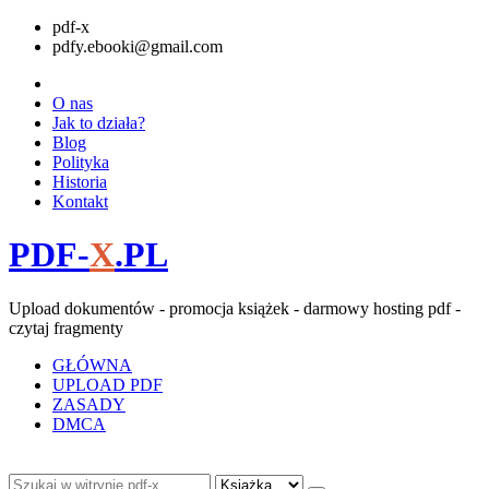
pdf-x
pdfy.ebooki@gmail.com
O nas
Jak to działa?
Blog
Polityka
Historia
Kontakt
PDF-
X
.PL
Upload dokumentów - promocja książek - darmowy hosting pdf -
czytaj fragmenty
GŁÓWNA
UPLOAD PDF
ZASADY
DMCA