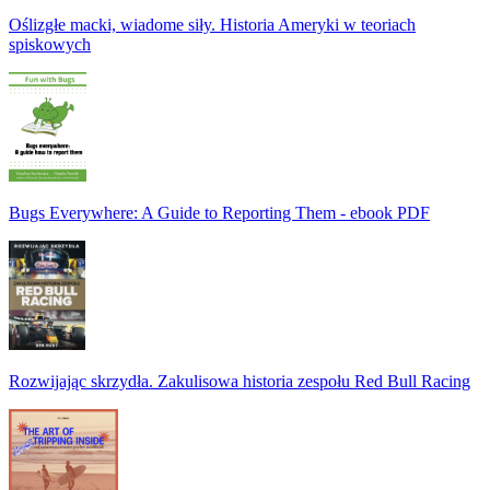
Oślizgłe macki, wiadome siły. Historia Ameryki w teoriach
spiskowych
Bugs Everywhere: A Guide to Reporting Them - ebook PDF
Rozwijając skrzydła. Zakulisowa historia zespołu Red Bull Racing