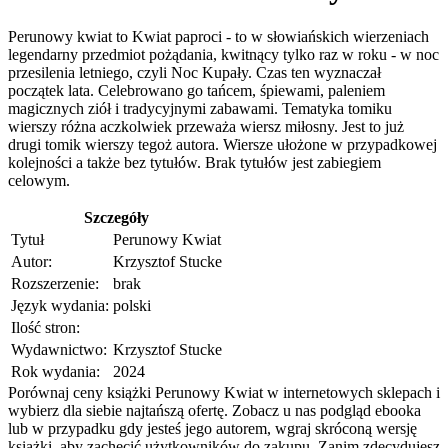
Perunowy kwiat to Kwiat paproci - to w słowiańskich wierzeniach
legendarny przedmiot pożądania, kwitnący tylko raz w roku - w noc
przesilenia letniego, czyli Noc Kupały. Czas ten wyznaczał
początek lata. Celebrowano go tańcem, śpiewami, paleniem
magicznych ziół i tradycyjnymi zabawami. Tematyka tomiku
wierszy różna aczkolwiek przeważa wiersz miłosny. Jest to już
drugi tomik wierszy tegoż autora. Wiersze ułożone w przypadkowej
kolejności a także bez tytułów. Brak tytułów jest zabiegiem
celowym.
Szczegóły
Tytuł
Perunowy Kwiat
Autor:
Krzysztof Stucke
Rozszerzenie:
brak
Język wydania:
polski
Ilość stron:
Wydawnictwo:
Krzysztof Stucke
Rok wydania:
2024
Porównaj ceny książki Perunowy Kwiat w internetowych sklepach i
wybierz dla siebie najtańszą ofertę. Zobacz u nas podgląd ebooka
lub w przypadku gdy jesteś jego autorem, wgraj skróconą wersję
książki, aby zachęcić użytkowników do zakupu. Zanim zdecydujesz