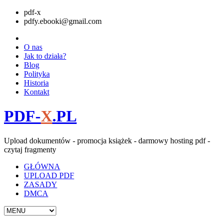
pdf-x
pdfy.ebooki@gmail.com
O nas
Jak to działa?
Blog
Polityka
Historia
Kontakt
PDF-
X
.PL
Upload dokumentów - promocja książek - darmowy hosting pdf -
czytaj fragmenty
GŁÓWNA
UPLOAD PDF
ZASADY
DMCA