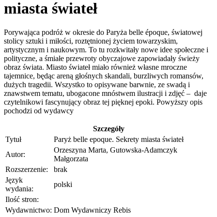
miasta świateł
Porywająca podróż w okresie do Paryża belle époque, światowej
stolicy sztuki i miłości, roztętnionej życiem towarzyskim,
artystycznym i naukowym. To tu rozkwitały nowe idee społeczne i
polityczne, a śmiałe przewroty obyczajowe zapowiadały świeży
obraz świata. Miasto świateł miało również własne mroczne
tajemnice, będąc areną głośnych skandali, burzliwych romansów,
dużych tragedii. Wszystko to opisywane barwnie, ze swadą i
znawstwem tematu, ubogacone mnóstwem ilustracji i zdjęć ‒ daje
czytelnikowi fascynujący obraz tej pięknej epoki. Powyższy opis
pochodzi od wydawcy
Szczegóły
Tytuł
Paryż belle epoque. Sekrety miasta świateł
Orzeszyna Marta, Gutowska-Adamczyk
Autor:
Małgorzata
Rozszerzenie:
brak
Język
polski
wydania:
Ilość stron:
Wydawnictwo:
Dom Wydawniczy Rebis