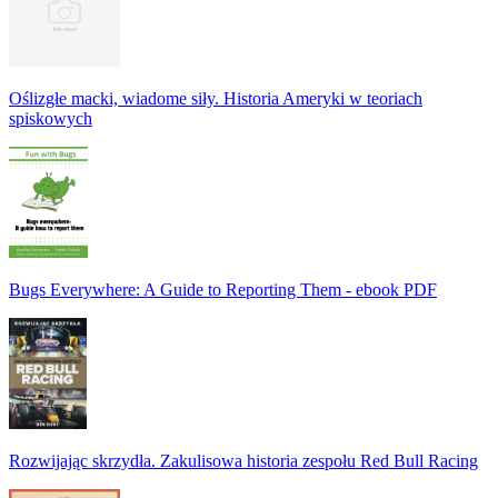
Oślizgłe macki, wiadome siły. Historia Ameryki w teoriach
spiskowych
Bugs Everywhere: A Guide to Reporting Them - ebook PDF
Rozwijając skrzydła. Zakulisowa historia zespołu Red Bull Racing