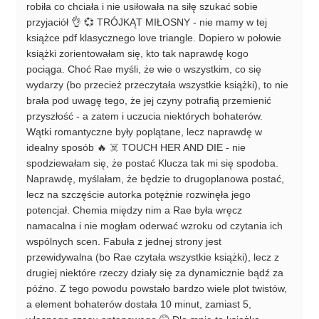
robiła co chciała i nie usiłowała na siłę szukać sobie
przyjaciół 👌 💞 TRÓJKĄT MIŁOSNY - nie mamy w tej
książce pdf klasycznego love triangle. Dopiero w połowie
książki zorientowałam się, kto tak naprawdę kogo
pociąga. Choć Rae myśli, że wie o wszystkim, co się
wydarzy (bo przecież przeczytała wszystkie książki), to nie
brała pod uwagę tego, że jej czyny potrafią przemienić
przyszłość - a zatem i uczucia niektórych bohaterów.
Wątki romantyczne były poplątane, lecz naprawdę w
idealny sposób 🔥 ☠️ TOUCH HER AND DIE - nie
spodziewałam się, że postać Klucza tak mi się spodoba.
Naprawdę, myślałam, że będzie to drugoplanowa postać,
lecz na szczęście autorka potężnie rozwinęła jego
potencjał. Chemia między nim a Rae była wręcz
namacalna i nie mogłam oderwać wzroku od czytania ich
wspólnych scen. Fabuła z jednej strony jest
przewidywalna (bo Rae czytała wszystkie książki), lecz z
drugiej niektóre rzeczy działy się za dynamicznie bądź za
późno. Z tego powodu powstało bardzo wiele plot twistów,
a element bohaterów dostała 10 minut, zamiast 5,