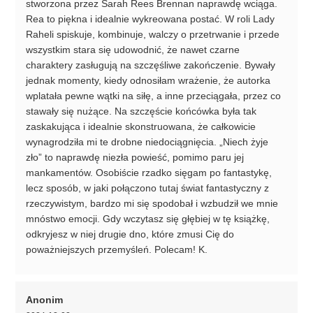
stworzona przez Sarah Rees Brennan naprawdę wciąga.
Rea to piękna i idealnie wykreowana postać. W roli Lady
Raheli spiskuje, kombinuje, walczy o przetrwanie i przede
wszystkim stara się udowodnić, że nawet czarne
charaktery zasługują na szczęśliwe zakończenie. Bywały
jednak momenty, kiedy odnosiłam wrażenie, że autorka
wplatała pewne wątki na siłę, a inne przeciągała, przez co
stawały się nużące. Na szczęście końcówka była tak
zaskakująca i idealnie skonstruowana, że całkowicie
wynagrodziła mi te drobne niedociągnięcia. „Niech żyje
zło” to naprawdę niezła powieść, pomimo paru jej
mankamentów. Osobiście rzadko sięgam po fantastykę,
lecz sposób, w jaki połączono tutaj świat fantastyczny z
rzeczywistym, bardzo mi się spodobał i wzbudził we mnie
mnóstwo emocji. Gdy wczytasz się głębiej w tę książkę,
odkryjesz w niej drugie dno, które zmusi Cię do
poważniejszych przemyśleń. Polecam! K.
Anonim