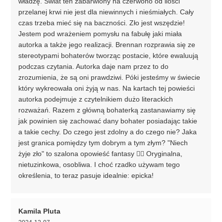
władzę. Świat ten zabarwiony na czerwono od ilości
przelanej krwi nie jest dla niewinnych i nieśmiałych. Cały
czas trzeba mieć się na baczności. Zło jest wszędzie!
Jestem pod wrażeniem pomysłu na fabułę jaki miała
autorka a także jego realizacji. Brennan rozprawia się ze
stereotypami bohaterów tworząc postacie, które ewaluują
podczas czytania. Autorka daje nam przez to do
zrozumienia, że są oni prawdziwi. Póki jesteśmy w świecie
który wykreowała oni żyją w nas. Na kartach tej powieści
autorka podejmuje z czytelnikiem dużo literackich
rozważań. Razem z główną bohaterką zastanawiamy się
jak powinien się zachować dany bohater posiadając takie
a takie cechy. Do czego jest zdolny a do czego nie? Jaka
jest granica pomiędzy tym dobrym a tym złym? "Niech
żyje zło" to szalona opowieść fantasy 🙆‍♀️ Oryginalna,
nietuzinkowa, osobliwa. I choć rzadko używam tego
określenia, to teraz pasuje idealnie: epicka!
Kamila Pluta