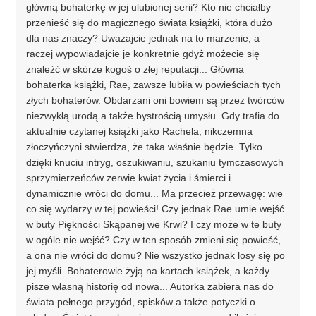
główną bohaterkę w jej ulubionej serii? Kto nie chciałby
przenieść się do magicznego świata książki, która dużo
dla nas znaczy? Uważajcie jednak na to marzenie, a
raczej wypowiadajcie je konkretnie gdyż możecie się
znaleźć w skórze kogoś o złej reputacji... Główna
bohaterka książki, Rae, zawsze lubiła w powieściach tych
złych bohaterów. Obdarzani oni bowiem są przez twórców
niezwykłą urodą a także bystrością umysłu. Gdy trafia do
aktualnie czytanej książki jako Rachela, nikczemna
złoczyńczyni stwierdza, że taka właśnie będzie. Tylko
dzięki knuciu intryg, oszukiwaniu, szukaniu tymczasowych
sprzymierzeńców zerwie kwiat życia i śmierci i
dynamicznie wróci do domu... Ma przecież przewagę: wie
co się wydarzy w tej powieści! Czy jednak Rae umie wejść
w buty Piękności Skąpanej we Krwi? I czy może w te buty
w ogóle nie wejść? Czy w ten sposób zmieni się powieść,
a ona nie wróci do domu? Nie wszystko jednak losy się po
jej myśli. Bohaterowie żyją na kartach książek, a każdy
pisze własną historię od nowa... Autorka zabiera nas do
świata pełnego przygód, spisków a także potyczki o