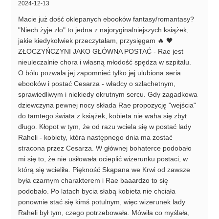
2024-12-13
Macie już dość oklepanych ebooków fantasy/romantasy?
"Niech żyje zło" to jedna z najoryginalniejszych książek,
jakie kiedykolwiek przeczytałam, przysięgam 🔥 🖤
ZŁOCZYŃCZYNI JAKO GŁÓWNA POSTAĆ - Rae jest
nieuleczalnie chora i własną młodość spędza w szpitalu.
O bólu pozwala jej zapomnieć tylko jej ulubiona seria
ebooków i postać Cesarza - władcy o szlachetnym,
sprawiedliwym i niekiedy okrutnym sercu. Gdy zagadkowa
dziewczyna pewnej nocy składa Rae propozycję "wejścia"
do tamtego świata z książek, kobieta nie waha się zbyt
długo. Kłopot w tym, że od razu wciela się w postać lady
Raheli - kobiety, która następnego dnia ma zostać
stracona przez Cesarza. W głównej bohaterce podobało
mi się to, że nie usiłowała ocieplić wizerunku postaci, w
którą się wcieliła. Piękność Skąpana we Krwi od zawsze
była czarnym charakterem i Rae baaardzo to się
podobało. Po latach bycia słabą kobieta nie chciała
ponownie stać się kimś potulnym, więc wizerunek lady
Raheli był tym, czego potrzebowała. Mówiła co myślała,