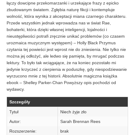
łączy dowcipne przekomarzanki i urzekające frazy z epicko
zbudowanym światem. Zgłębia naturę fikcji i kontempluje
wolność, która wynika z akceptacji miana czarnego charakteru.
Przede wszystkim jednak wprowadza nas w świat Rae,
bohaterki, która dzięki własnej inteligencji, lojalności i
nieustępliwości potrafi zręcznie unikać problemów (co czasem
urozmaica muzycznym występem) – Holly Black Przymus
czytania tej powieści jest wprost nie do zniesienia. Nie tylko nie
można jej odłożyć, ale ledwo się pamięta, by mrugać podczas
lektury. To było tak wciągające, że na koniec pozostało mi
jedynie krzyczeć z cierpienia w poduszkę, gdy niespodziewanie
wyrzucono mnie z tej historii. Absolutnie magiczna książka
ebook – Shelley Parker-Chan Powyższy opis pochodzi od
wydawcy.
Szczegóły
Tytuł
Niech żyje zło
Autor:
Sarah Brennan Rees
Rozszerzenie:
brak