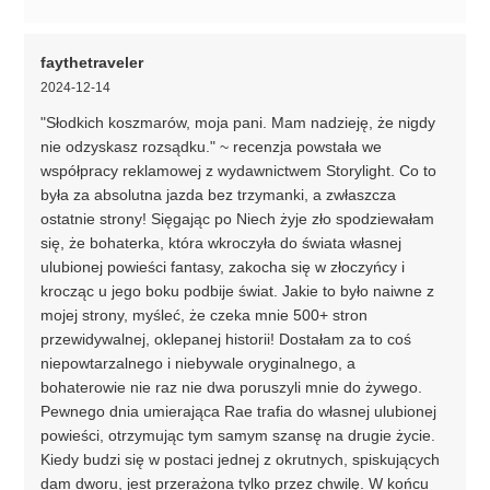
faythetraveler
2024-12-14
"Słodkich koszmarów, moja pani. Mam nadzieję, że nigdy
nie odzyskasz rozsądku." ~ recenzja powstała we
współpracy reklamowej z wydawnictwem Storylight. Co to
była za absolutna jazda bez trzymanki, a zwłaszcza
ostatnie strony! Sięgając po Niech żyje zło spodziewałam
się, że bohaterka, która wkroczyła do świata własnej
ulubionej powieści fantasy, zakocha się w złoczyńcy i
krocząc u jego boku podbije świat. Jakie to było naiwne z
mojej strony, myśleć, że czeka mnie 500+ stron
przewidywalnej, oklepanej historii! Dostałam za to coś
niepowtarzalnego i niebywale oryginalnego, a
bohaterowie nie raz nie dwa poruszyli mnie do żywego.
Pewnego dnia umierająca Rae trafia do własnej ulubionej
powieści, otrzymując tym samym szansę na drugie życie.
Kiedy budzi się w postaci jednej z okrutnych, spiskujących
dam dworu, jest przerażona tylko przez chwilę. W końcu