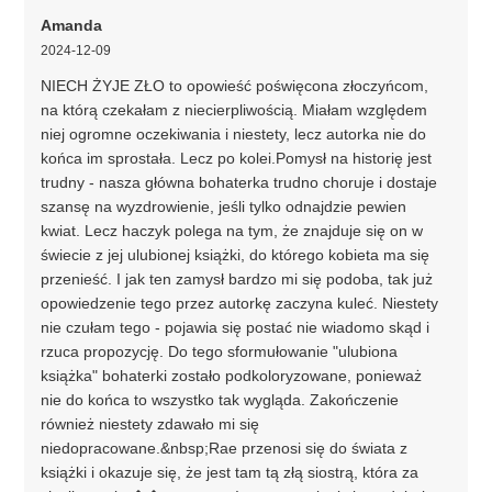
Amanda
2024-12-09
NIECH ŻYJE ZŁO to opowieść poświęcona złoczyńcom,
na którą czekałam z niecierpliwością. Miałam względem
niej ogromne oczekiwania i niestety, lecz autorka nie do
końca im sprostała. Lecz po kolei.Pomysł na historię jest
trudny - nasza główna bohaterka trudno choruje i dostaje
szansę na wyzdrowienie, jeśli tylko odnajdzie pewien
kwiat. Lecz haczyk polega na tym, że znajduje się on w
świecie z jej ulubionej książki, do którego kobieta ma się
przenieść. I jak ten zamysł bardzo mi się podoba, tak już
opowiedzenie tego przez autorkę zaczyna kuleć. Niestety
nie czułam tego - pojawia się postać nie wiadomo skąd i
rzuca propozycję. Do tego sformułowanie "ulubiona
książka" bohaterki zostało podkoloryzowane, ponieważ
nie do końca to wszystko tak wygląda. Zakończenie
również niestety zdawało mi się
niedopracowane.&nbsp;Rae przenosi się do świata z
książki i okazuje się, że jest tam tą złą siostrą, która za