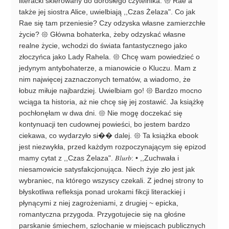
literacki skierowany do dorosłego czytelnika. 𑁍 Rae a
także jej siostra Alice, uwielbiają ,,Czas Żelaza". Co jak
Rae się tam przeniesie? Czy odzyska własne zamierzchłe
życie? 𑁍 Główna bohaterka, żeby odzyskać własne
realne życie, wchodzi do świata fantastycznego jako
złoczyńca jako Lady Rahela. 𑁍 Chcę wam powiedzieć o
jedynym antybohaterze, a mianowicie o Kluczu. Mam z
nim najwięcej zaznaczonych tematów, a wiadomo, że
łobuz miłuje najbardziej. Uwielbiam go! 𑁍 Bardzo mocno
wciąga ta historia, aż nie chcę się jej zostawić. Ja książkę
pochłonęłam w dwa dni. 𑁍 Nie mogę doczekać się
kontynuacji ten cudownej powieści, bo jestem bardzo
ciekawa, co wydarzyło si�� dalej. 𑁍 Ta książka ebook
jest niezwykła, przed każdym rozpoczynającym się epizod
mamy cytat z ,,Czas Żelaza". 𝐵𝑙𝑢𝑟𝑏: • ,,Zuchwała i
niesamowicie satysfakcjonująca. Niech żyje zło jest jak
wybraniec, na którego wszyscy czekali. Z jednej strony to
błyskotliwa refleksja ponad urokami fikcji literackiej i
płynącymi z niej zagrożeniami, z drugiej ~ epicka,
romantyczna przygoda. Przygotujecie się na głośne
parskanie śmiechem, szlochanie w miejscach publicznych