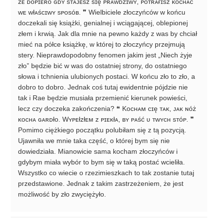
żᴇ ᴅᴏᴘɪᴇʀᴏ ɢᴅʏ sᴛᴀᴊᴇsᴢ sɪę ᴘʀᴀᴡᴅᴢɪᴡʏ, ᴘᴏᴛʀᴀғɪsᴢ ᴋᴏᴄʜᴀć
ᴡᴇ ᴡłᴀśᴄɪᴡʏ sᴘᴏsóʙ. ❞ Wielbiciele złoczyńców w końcu
doczekali się książki, genialnej i wciągającej, oblepionej
złem i krwią. Jak dla mnie na pewno każdy z was by chciał
mieć na półce książkę, w której to złoczyńcy przejmują
stery. Nieprawdopodobny fenomen jakim jest „Niech żyje
zło” będzie bić w was do ostatniej strony, do ostatniego
słowa i tchnienia ulubionych postaci. W końcu zło to zło, a
dobro to dobro. Jednak coś tutaj ewidentnie pójdzie nie
tak i Rae będzie musiała przemienić kierunek powieści,
lecz czy doczeka zakończenia? ❝ Kᴏᴄʜᴀᴍ ᴄɪę ᴛᴀᴋ, ᴊᴀᴋ ɴóż
ᴋᴏᴄʜᴀ ɢᴀʀᴅłᴏ. Wʏᴘᴇłᴢłᴇᴍ ᴢ ᴘɪᴇᴋłᴀ, ʙʏ ᴘᴀść ᴜ ᴛᴡʏᴄʜ sᴛóᴘ. ❞
Pomimo ciężkiego początku polubiłam się z tą pozycją.
Ujawniła we mnie taka część, o której bym się nie
dowiedziała. Mianowicie sama kocham złoczyńców i
gdybym miała wybór to bym się w taką postać wcieliła.
Wszystko co wiecie o rzezimieszkach to tak zostanie tutaj
przedstawione. Jednak z takim zastrzeżeniem, że jest
możliwość by zło zwyciężyło.