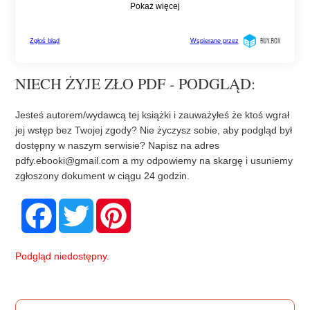
NIECH ŻYJE ZŁO PDF - PODGLĄD:
Jesteś autorem/wydawcą tej książki i zauważyłeś że ktoś wgrał
jej wstęp bez Twojej zgody? Nie życzysz sobie, aby podgląd był
dostępny w naszym serwisie? Napisz na adres
pdfy.ebooki@gmail.com
a my odpowiemy na skargę i usuniemy
zgłoszony dokument w ciągu 24 godzin.
F
T
P
a
w
i
c
i
n
e
t
t
b
t
e
Podgląd niedostępny.
o
e
r
o
r
e
k
s
t