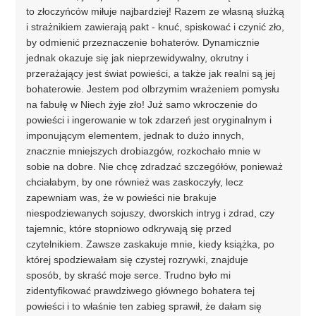
to złoczyńców miłuje najbardziej! Razem ze własną służką
i strażnikiem zawierają pakt - knuć, spiskować i czynić zło,
by odmienić przeznaczenie bohaterów. Dynamicznie
jednak okazuje się jak nieprzewidywalny, okrutny i
przerażający jest świat powieści, a także jak realni są jej
bohaterowie. Jestem pod olbrzymim wrażeniem pomysłu
na fabułę w Niech żyje zło! Już samo wkroczenie do
powieści i ingerowanie w tok zdarzeń jest oryginalnym i
imponującym elementem, jednak to dużo innych,
znacznie mniejszych drobiazgów, rozkochało mnie w
sobie na dobre. Nie chcę zdradzać szczegółów, ponieważ
chciałabym, by one również was zaskoczyły, lecz
zapewniam was, że w powieści nie brakuje
niespodziewanych sojuszy, dworskich intryg i zdrad, czy
tajemnic, które stopniowo odkrywają się przed
czytelnikiem. Zawsze zaskakuje mnie, kiedy książka, po
której spodziewałam się czystej rozrywki, znajduje
sposób, by skraść moje serce. Trudno było mi
zidentyfikować prawdziwego głównego bohatera tej
powieści i to właśnie ten zabieg sprawił, że dałam się