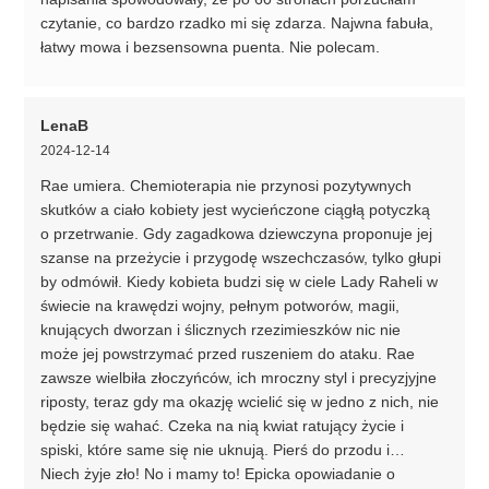
czytanie, co bardzo rzadko mi się zdarza. Najwna fabuła,
łatwy mowa i bezsensowna puenta. Nie polecam.
LenaB
2024-12-14
Rae umiera. Chemioterapia nie przynosi pozytywnych
skutków a ciało kobiety jest wycieńczone ciągłą potyczką
o przetrwanie. Gdy zagadkowa dziewczyna proponuje jej
szanse na przeżycie i przygodę wszechczasów, tylko głupi
by odmówił. Kiedy kobieta budzi się w ciele Lady Raheli w
świecie na krawędzi wojny, pełnym potworów, magii,
knujących dworzan i ślicznych rzezimieszków nic nie
może jej powstrzymać przed ruszeniem do ataku. Rae
zawsze wielbiła złoczyńców, ich mroczny styl i precyzjyjne
riposty, teraz gdy ma okazję wcielić się w jedno z nich, nie
będzie się wahać. Czeka na nią kwiat ratujący życie i
spiski, które same się nie uknują. Pierś do przodu i…
Niech żyje zło! No i mamy to! Epicka opowiadanie o