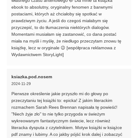
własnego czasu antenowego 🤭 Dla mnie ta książka
ebook to absolutny, oryginalny fenomen z barwnymi
postaciami, których aż chciałoby się spotkać w
prawdziwym życiu. A jeśli do czegoś miałabym się
przyczepić, to do tłumaczenia niektórych dialogów.
Momentami musiałam się zastanowić, co dana postać
miała na myśli i myślę, że niedługo przeczytam znowu tę
książkę, lecz w oryginale 😉 [współpraca reklamowa z
Wydawnictwem StoryLight]
ksiazka.pod.nosem
2024-11-29
Pierwsze określenie jakie przyszło mi do głowy po
przeczytaniu tej książki to: epicka! Z jakim literackim
rozmachem Sarah Rees Brennan napisała tę powieść!
"Niech żyje zło" to nie tylko przygoda w świeżym
wykreowanym fantastycznym świecie, lecz również
literacka dysputa z czytelnikiem. Motyw książki w książce
pdf znamy i lubimy. A co jakby pójść krok dalej i zobaczyć