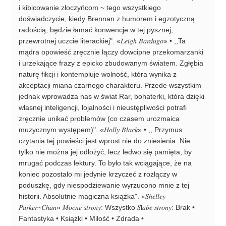
i kibicowanie złoczyńcom ~ tego wszystkiego
doświadczycie, kiedy Brennan z humorem i egzotyczną
radością, będzie łamać konwencje w tej pysznej,
przewrotnej uczcie literackiej". «𝐿𝑒𝑖𝑔ℎ 𝐵𝑎𝑟𝑑𝑢𝑔𝑜» • ,,Ta
mądra opowieść zręcznie łączy dowcipne przekomarzanki
i urzekające frazy z epicko zbudowanym światem. Zgłębia
naturę fikcji i kontempluje wolność, która wynika z
akceptacji miana czarnego charakteru. Przede wszystkim
jednak wprowadza nas w świat Rar, bohaterki, która dzięki
własnej inteligencji, lojalności i nieustępliwości potrafi
zręcznie unikać problemów (co czasem urozmaica
muzycznym występem)". «𝐻𝑜𝑙𝑙𝑦 𝐵𝑙𝑎𝑐𝑘» • ,, Przymus
czytania tej powieści jest wprost nie do zniesienia. Nie
tylko nie można jej odłożyć, lecz ledwo się pamięta, by
mrugać podczas lektury. To było tak wciągające, że na
koniec pozostało mi jedynie krzyczeć z rozłączy w
poduszkę, gdy niespodziewanie wyrzucono mnie z tej
historii. Absolutnie magiczna książka". «𝑆ℎ𝑒𝑙𝑙𝑒𝑦
𝑃𝑎𝑟𝑘𝑒𝑟~𝐶ℎ𝑎𝑛» 𝑀𝑜𝑐𝑛𝑒 𝑠𝑡𝑟𝑜𝑛𝑦: Wszystko 𝑆ł𝑎𝑏𝑒 𝑠𝑡𝑟𝑜𝑛𝑦: Brak •
Fantastyka • Książki • Miłość • Zdrada •