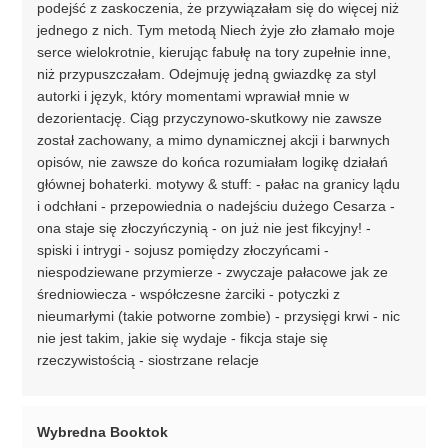
podejść z zaskoczenia, że przywiązałam się do więcej niż
jednego z nich. Tym metodą Niech żyje zło złamało moje
serce wielokrotnie, kierując fabułę na tory zupełnie inne,
niż przypuszczałam. Odejmuję jedną gwiazdkę za styl
autorki i język, który momentami wprawiał mnie w
dezorientację. Ciąg przyczynowo-skutkowy nie zawsze
został zachowany, a mimo dynamicznej akcji i barwnych
opisów, nie zawsze do końca rozumiałam logikę działań
głównej bohaterki. motywy & stuff: - pałac na granicy lądu
i odchłani - przepowiednia o nadejściu dużego Cesarza -
ona staje się złoczyńczynią - on już nie jest fikcyjny! -
spiski i intrygi - sojusz pomiędzy złoczyńcami -
niespodziewane przymierze - zwyczaje pałacowe jak ze
średniowiecza - współczesne żarciki - potyczki z
nieumarłymi (takie potworne zombie) - przysięgi krwi - nic
nie jest takim, jakie się wydaje - fikcja staje się
rzeczywistością - siostrzane relacje
Wybredna Booktok