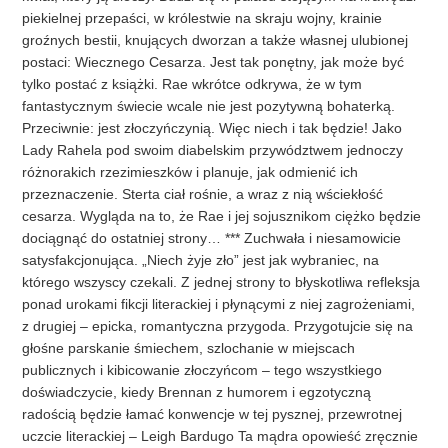
piekielnej przepaści, w królestwie na skraju wojny, krainie
groźnych bestii, knujących dworzan a także własnej ulubionej
postaci: Wiecznego Cesarza. Jest tak ponętny, jak może być
tylko postać z książki. Rae wkrótce odkrywa, że w tym
fantastycznym świecie wcale nie jest pozytywną bohaterką.
Przeciwnie: jest złoczyńczynią. Więc niech i tak będzie! Jako
Lady Rahela pod swoim diabelskim przywództwem jednoczy
różnorakich rzezi­mieszków i planuje, jak odmienić ich
przeznaczenie. Sterta ciał rośnie, a wraz z nią wściekłość
cesarza. Wygląda na to, że Rae i jej sojusznikom ciężko będzie
dociągnąć do ostatniej strony… *** Zuchwała i niesamowicie
satysfakcjonująca. „Niech żyje zło” jest jak wybraniec, na
którego wszyscy czekali. Z jednej strony to błyskotliwa refleksja
ponad urokami fikcji literackiej i płynącymi z niej zagrożeniami,
z drugiej – epicka, romantyczna przygoda. Przygotujcie się na
głośne parskanie śmiechem, szlochanie w miejscach
publicznych i kibicowanie złoczyńcom – tego wszystkiego
doświadczycie, kiedy Brennan z humorem i egzotyczną
radością będzie łamać konwencje w tej pysznej, przewrotnej
uczcie literackiej – Leigh Bardugo Ta mądra opowieść zręcznie