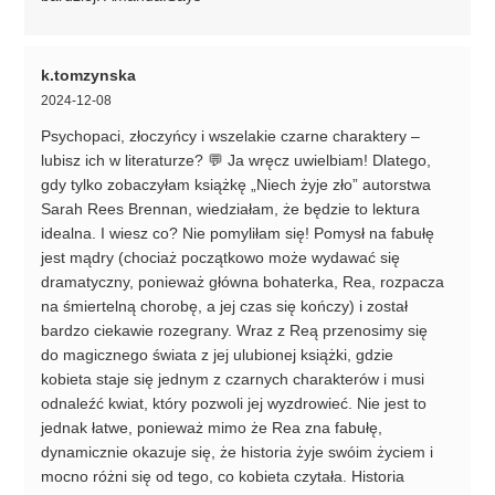
k.tomzynska
2024-12-08
Psychopaci, złoczyńcy i wszelakie czarne charaktery –
lubisz ich w literaturze? 💬 Ja wręcz uwielbiam! Dlatego,
gdy tylko zobaczyłam książkę „Niech żyje zło” autorstwa
Sarah Rees Brennan, wiedziałam, że będzie to lektura
idealna. I wiesz co? Nie pomyliłam się! Pomysł na fabułę
jest mądry (chociaż początkowo może wydawać się
dramatyczny, ponieważ główna bohaterka, Rea, rozpacza
na śmiertelną chorobę, a jej czas się kończy) i został
bardzo ciekawie rozegrany. Wraz z Reą przenosimy się
do magicznego świata z jej ulubionej książki, gdzie
kobieta staje się jednym z czarnych charakterów i musi
odnaleźć kwiat, który pozwoli jej wyzdrowieć. Nie jest to
jednak łatwe, ponieważ mimo że Rea zna fabułę,
dynamicznie okazuje się, że historia żyje swóim życiem i
mocno różni się od tego, co kobieta czytała. Historia