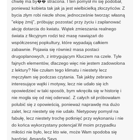
chwilę ma by�� stracona. I ten pomysł mi się podobał,
ponieważ kobieta tak jak ja jest wielbicielką złoczyńców. Z
bycia złym robi niezłe show, jednocześnie tworząc własną
"ekipę żmij", próbując pozostać przy życiu i zaplanować
akcję dotarcia do kwiatu. Wątek zmieszania realnego
świata z fikcyjnym rodzi też masę nawiązań do
współczesnej popkultury, które wypadają całkiem
zabawnie. Pojawia się również masa postaci
drugoplanowych, z intrygującym Kluczem na czele. Tyle
fajnych elementów, dlaczego więc nie jestem zadowolona
z lektury? Nie czułam tego klimatu i niestety lecz
męczyłam się podczas czytania. Tak jakby zebrano
interesujące wątki i motywy, lecz nie udało się ich
opowiedzieć w taki sposób, bym wkręciła się w historię i
nie mogła się od niej oderwać. Z całych sił próbowałam
polubić się z opowieścią, ponieważ naprawdę ma dużo
zalet, lecz niestety się nie udało. Nietypowy pomysł na
fabułę, lecz niestety trochę potknięć przy wykonaniu i nie
do końca wykorzystany potencjał.W moim przypadku
miłości nie było, lecz kto wie, może Wam spodoba się
bardziej. Amanda.Says