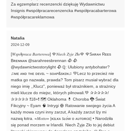
Za egzemplarz recenzencki dziękuję Wydawnictwu
Insignis #współpracarecenzencka #współpracabarterowa
#współpracareklamowa
Natalia
2024-12-09
[𝑊𝑠𝑝𝑜́ł𝑝𝑟𝑎𝑐𝑎 𝐵𝑎𝑟𝑡𝑒𝑟𝑜𝑤𝑎] 🌹𝑁𝑖𝑒𝑐ℎ 𝑍̇𝑦𝑗𝑒 𝑍ł𝑜🌹 🌹Sᴀʀᴀʜ Rᴇᴇs
Bʀᴇɴɴᴀɴ @sarahreesbrennan 🥀 🥀
@wydawnictwostorylight 🥀 ℚ: Ulubiony antybohater?
♫︎ᴍᴇ ᴀɴᴅ ᴛʜᴇ ᴅᴇᴠɪʟ ~ sᴏᴀᴘ&sᴋɪɴ♫︎ 💚Lecz to przecież nie
matka go nazwała, prawda? Tom pisarz musiał wybrać dla
niego imię ,,Klucz", ponieważ był strażnikiem, a strażnicy
mieli klucze do miejsc, których pilnowali.💚 ✰✰✰✰✰/
✰✰✰✰✰ ❗18+❗ 🗺️ Oklahoma 💊 Choroba 🐉 Świat
Fikcyjny ~ Eyam 🧠 Intrygi 🛟 Ratowanie swojego życia A
każdy mowa czyni inny zarzut, A każdy zarzut lży mi
nazwą łotra. «𝑀𝑜𝑡𝑡𝑜» |ᴋɪʟᴋᴀ ꜱᴌᴏ́ᴡ ᴏ ᴀᴜᴛᴏʀᴄᴇ| • Narodziła
się ponad morzem w Irlandii. Niech Żyje Zło to jej debiut