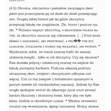
2024-12-07
(4.5) Okrutna, nikczemna i piekielnie zarażająca złem
jakim jest przeczytanie jej od deski do deski poświęcając
sen. Drugiej takiej historii jak tej gdzie złoczyńca
przejmują fabułę nie znajdziecie. Zło, honor i jeszcze raz
zło. ❝ Różɴɪᴄᴀ ᴍɪęᴅᴢʏ ᴢłᴏᴄᴢʏńᴄą, ᴀ ʙᴏʜᴀᴛᴇʀᴇᴍ ᴘᴏʟᴇɢᴀ ɴᴀ
ᴛʏᴍ, żᴇ ᴢłᴏᴄᴢʏńᴄᴀ ᴏᴋᴀᴢᴜᴊᴇ sɪę ᴄᴢłᴏᴡɪᴇᴋɪᴇᴍ. […] Kᴛᴏś ᴍᴏżᴇ
ᴋłᴀᴍᴀć ɪ ᴏsᴢᴜᴋɪᴡᴀć, ᴀʙʏ ᴘʀᴢᴇᴛʀᴡᴀć, ᴀ ᴘʀᴢ�� ᴛʏᴍ ʙʏć
ʟᴏᴊᴀʟɴʏᴍ, żʏᴄᴢʟɪᴡʏᴍ ɪ sᴛᴀʀᴀć sɪę ɴᴀᴊʟᴇᴘɪᴇᴊ, ᴊᴀᴋ ᴘᴏᴛʀᴀғɪ. ❞
Wyobraźcie sobie, że macie szansę trafić do waszej
ulubionej książki…tylko w roli złoczyńcy. Czy się skusicie?
Rae dostała jedyną i ostateczną szansę na wejście do
fabuły pomiędzy kartkami. Podczas własnej podróży
okraszonej złem, żmijami i złoczyńcami odkrywa coś
więcej. Coś co ma związek z bohaterami opisanymi w
jasnym świetle ich nieskazitelnej reputacji. Jednak by Rae
mogła spokojnie wrócić do własnego życia musi zerwać
bardzo kluczowy i strzeżony kwiat, który aby nie było
łatwo, kwitnie w określonym czasie. ❝ Wᴇᴅłᴜɢ ᴏᴘᴏᴡɪᴇśᴄɪ
sᴛᴀᴊᴇsᴢ sɪę ᴘʀᴀᴡᴅᴢɪᴡʏᴍ, ʙęᴅąᴄ ᴋᴏᴄʜᴀɴʏᴍ. Mʏśʟę ᴊᴇᴅɴᴀᴋ,