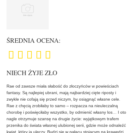
ŚREDNIA OCENA:
NIECH ŻYJE ZŁO
Rae od zawsze miała słabość do złoczyńców w powieściach
fantasy. Są najlepiej ubrani, mają najbardziej cięte riposty i
zwykle nie cofają się przed niczym, by osiągnąć własne cele.
Rae z chęcią zrobiłaby to samo – rozpacza na nieuleczalną
chorobę i poświęciłaby wszystko, by odmienić własny los… I oto
nagle otrzymuje szansę na drugie życie: wyjątkowym trafem
przenika do świata własnej ulubionej serii, gdzie może odnaleźć
kwiat, który ją uleczy. Budzi się w pałacu stojącym na krawędzi