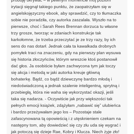
irytacji sięgnął takiego punktu, że zaopatrzyłam się w
angielskojęzyczny ebook, aby sprawdzić, czy to tłumaczka
sobie nie poradziła, czy autorka zaszalała. Wyszło na to
pierwsze, choć i Sarah Rees Brennan dorzuca tu własne
trzy grosze, tworząc w zdaniach konstrukcje tak
karkołomne, że trzeba przeczytać je ze trzy razy, by ich
sens do nas dotarł. Jednak cała ta kawalkada drobnych
pomyłek traci na znaczeniu, gdy na pierwszy plan wysuwa
się historia złoczyńców, którym wreszcie ktoś postanowił
dać głos. Ja osobiście byłam zachwycona tym jak toczy
się akcja i metodą w jaki autorka kreuje główną
bohaterkę. Bądź, co bądź dziewczynę bardzo młodą i
niedoświadczoną a jednak szalenie inteligentną, sprytną i
przebiegłą, która nie waha się wykorzystać okazji, jeśli
taka się nadarza. - Oczywiście jak przy większości tak
pełnych emocji książek, zdążyłam „nabawić się” ulubieńca
i bardzo przeżywałam jego los – Pozostaje stale
zafascynowana tą opowieścią i z utęsknieniem czekam na
następny tom, aby dowiedzieć się czy złu uda się wygrać i
jak potoczą się dzieje Rae, Kobry i Klucza. Niech żyje zło!