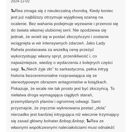
2024-12-02
🐍Rea zmaga się z nieuleczalną chorobą. Kiedy koniec
jest już najbliższy otrzymuje wyjątkową szansę na
ocalenie. Bez wahania podejmuje wyzwanie i przenosi się
do świata własnej ulubionej serii. Nie spodziewa się
jednak, że wcieli się w postać złoczyńczyni i zostanie
wciągnięta w wir intensywnych zdarzeń. Jako Lady
Rahela postanawia za wszelką cenę przeżyć
wykorzystując własny spryt, przenikliwość i, co
najważniejsze, wiedzę o wydarzenia z kolejnych części
sagi. 🐍„Niech żyje zło” to sarkastyczna, pełna intryg
historia bezceremonialne rozprawiająca się ze
stereotypowym obrazem antagonistów w książkach.
Pokazuje, że wcale nie tak prosto jest być złoczyńcą. To
niełatwa droga wymagająca ciągłych starań,
przemyślanych planów i ogromnej odwagi. Sami
przyznajcie, że zręcznie wykreowana postać „złola”
nierzadko jest bardziej intrygująca niż wiecznie trzymający
się zasad główny bohater.&nbsp;&nbsp; 🐍Rea ze
własnymi współczesnymi naleciałościami musi odnaleźć