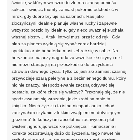
świecie, w którym wreszcie to zło ma szansę odnieść
sukces i święcić triumfy zamiast pokornie odchodzić w
mrok, gdy dobro bryluje na salonach. Rae jako
złoczyńczyni idealnie planuje własne ruchy i zapewne
wszystko poszło by idealnie, gdy nieco uważniej słuchała
własnej siostry… A tak, intrygi musi prząść od ręki. Gdy
plan za planem wydają się sypać coraz bardziej
spektakularnie bohaterka musi zebrać się w sobie. Na
horyzoncie majaczy nagroda za wszelkie złe czyny i nikt
nie może stanąć jej na przeszkodzie do odzyskania
zdrowia i dawnego życia. Tylko co jeśli zło zamiast czarnej
przywdzieje szarą pelerynę a z bezimiennego tłumu, który
nic nie znaczy, niespodziewanie zaczną odrywać się
postacie, za które chce się walczyć? Przyznaję się, że nie
spodziewałam się wrażenia, jakie zrobi na mnie ta
książka. Niech żyje zło to istna niespodzianka i choć
zaczynałam czytanie z lekkim zwątpieniem dotyczącym
„poziomu” to kończyłam absolutnie zachwycona plot
twistem, ignorując wszelkie potknięcia. Tłumaczenie i
korekta pozostawiają dużo do życzenia, tego nawet nie
próbuję ukrywać – w pewnym momencie mój poziom