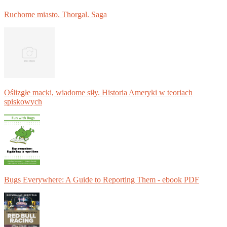
Ruchome miasto. Thorgal. Saga
Oślizgłe macki, wiadome siły. Historia Ameryki w teoriach
spiskowych
Bugs Everywhere: A Guide to Reporting Them - ebook PDF