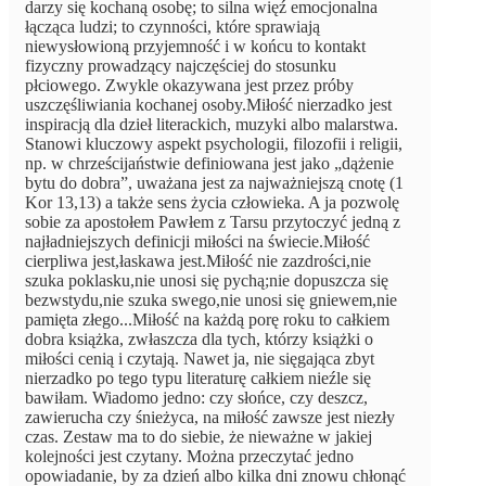
darzy się kochaną osobę; to silna więź emocjonalna
łącząca ludzi; to czynności, które sprawiają
niewysłowioną przyjemność i w końcu to kontakt
fizyczny prowadzący najczęściej do stosunku
płciowego. Zwykle okazywana jest przez próby
uszczęśliwiania kochanej osoby.Miłość nierzadko jest
inspiracją dla dzieł literackich, muzyki albo malarstwa.
Stanowi kluczowy aspekt psychologii, filozofii i religii,
np. w chrześcijaństwie definiowana jest jako „dążenie
bytu do dobra”, uważana jest za najważniejszą cnotę (1
Kor 13,13) a także sens życia człowieka. A ja pozwolę
sobie za apostołem Pawłem z Tarsu przytoczyć jedną z
najładniejszych definicji miłości na świecie.Miłość
cierpliwa jest,łaskawa jest.Miłość nie zazdrości,nie
szuka poklasku,nie unosi się pychą;nie dopuszcza się
bezwstydu,nie szuka swego,nie unosi się gniewem,nie
pamięta złego...Miłość na każdą porę roku to całkiem
dobra książka, zwłaszcza dla tych, którzy książki o
miłości cenią i czytają. Nawet ja, nie sięgająca zbyt
nierzadko po tego typu literaturę całkiem nieźle się
bawiłam. Wiadomo jedno: czy słońce, czy deszcz,
zawierucha czy śnieżyca, na miłość zawsze jest niezły
czas. Zestaw ma to do siebie, że nieważne w jakiej
kolejności jest czytany. Można przeczytać jedno
opowiadanie, by za dzień albo kilka dni znowu chłonąć