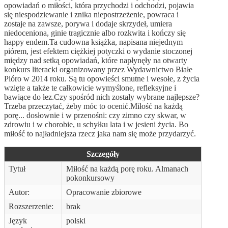
opowiadań o miłości, która przychodzi i odchodzi, pojawia
się niespodziewanie i znika niepostrzeżenie, powraca i
zostaje na zawsze, porywa i dodaje skrzydeł, umiera
niedoceniona, ginie tragicznie albo rozkwita i kończy się
happy endem.Ta cudowna książka, napisana niejednym
piórem, jest efektem ciężkiej potyczki o wydanie stoczonej
między nad setką opowiadań, które napłynęły na otwarty
konkurs literacki organizowany przez Wydawnictwo Białe
Pióro w 2014 roku. Są tu opowieści smutne i wesołe, z życia
wzięte a także te całkowicie wymyślone, refleksyjne i
bawiące do łez.Czy spośród nich zostały wybrane najlepsze?
Trzeba przeczytać, żeby móc to ocenić.Miłość na każdą
porę... dosłownie i w przenośni: czy zimno czy skwar, w
zdrowiu i w chorobie, u schyłku lata i w jesieni życia. Bo
miłość to najładniejsza rzecz jaka nam się może przydarzyć.
Szczegóły
Tytuł
Miłość na każdą porę roku. Almanach
pokonkursowy
Autor:
Opracowanie zbiorowe
Rozszerzenie:
brak
Język
polski