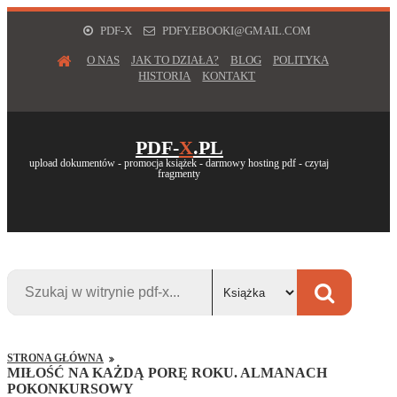
PDF-X
PDFY.EBOOKI@GMAIL.COM
O NAS
JAK TO DZIAŁA?
BLOG
POLITYKA
HISTORIA
KONTAKT
PDF-
X
.PL
upload dokumentów - promocja książek - darmowy hosting pdf - czytaj
fragmenty
STRONA GŁÓWNA
MIŁOŚĆ NA KAŻDĄ PORĘ ROKU. ALMANACH
POKONKURSOWY