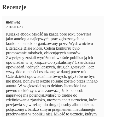
Recenzje
monweg
2018-03-23
Książka ebook Miłość na każdą porę roku powstała
jako antologia najlepszych prac zgłoszonych na
konkurs literacki organizowany przez Wydawnictwo
Literackie Białe Pióro. Celem konkursu było
promowanie młodych, obiecujących autorów.
Zwycięzcy zostali wyróżnieni właśnie publikacją ich
opowiadań w tej książce.Co zyskaliśmy? Czterdzieści
opowiadań, jednych lepszych, drugich gorszych, lecz
wszystkie o miłości osadzonej w danej porze roku.
Czterdzieści opowiadań nierównych, gdyż równe być
nie mogą, ponieważ każde spisane zostało przez innego
autora. W większości są to debiuty literackie i na
pewno niektórzy z was zauważą, że kilka osób
naprawdę ma potencjał.Miłość to trudne do
zdefiniowania zjawisko, utożsamiane z uczuciem, które
przejawia się w relacji do drugiej osoby albo obiektu,
połączonej z bardzo silnym pragnieniem nieustannego
przebywania w pobliżu niej. Miłość to uczucie, którym