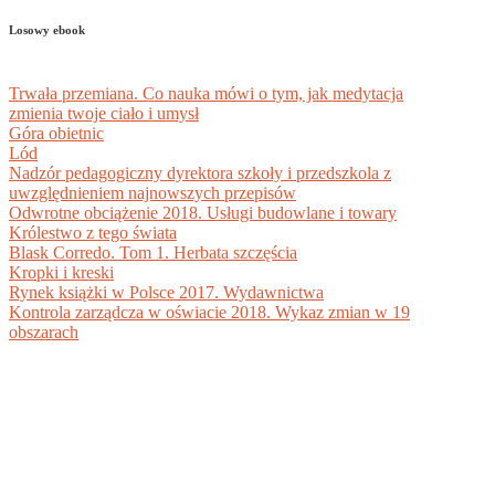
Losowy ebook
Trwała przemiana. Co nauka mówi o tym, jak medytacja
zmienia twoje ciało i umysł
Góra obietnic
Lód
Nadzór pedagogiczny dyrektora szkoły i przedszkola z
uwzględnieniem najnowszych przepisów
Odwrotne obciążenie 2018. Usługi budowlane i towary
Królestwo z tego świata
Blask Corredo. Tom 1. Herbata szczęścia
Kropki i kreski
Rynek książki w Polsce 2017. Wydawnictwa
Kontrola zarządcza w oświacie 2018. Wykaz zmian w 19
obszarach