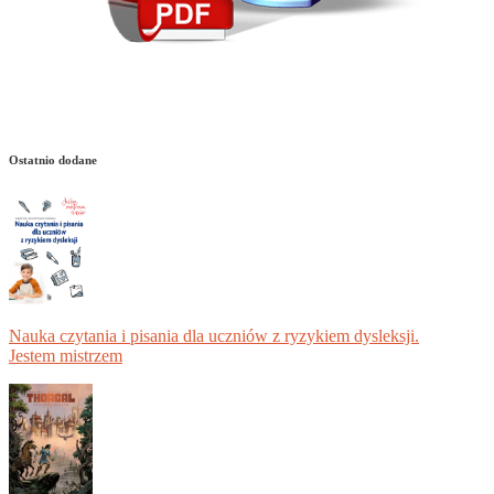
Ostatnio dodane
Nauka czytania i pisania dla uczniów z ryzykiem dysleksji.
Jestem mistrzem