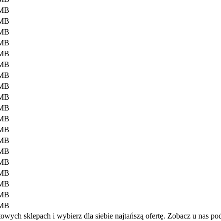
 MB
 MB
 MB
 MB
 MB
 MB
 MB
 MB
 MB
 MB
 MB
 MB
 MB
 MB
 MB
 MB
 MB
 MB
 MB
ych sklepach i wybierz dla siebie najtańszą ofertę. Zobacz u nas po