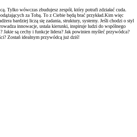
ą. Tylko wówczas zbudujesz zespół, który potrafi zdziałać cuda.
 podążających za Tobą. To z Ciebie będą brać przykład.Kim więc
a bardziej liczą się zadania, struktury, systemy. Jeśli chodzi o styl
owadza innowacje, ustala kierunki, inspiruje ludzi do wspólnego
 Jakie są cechy i funkcje lidera? Jak powinien myśleć przywódca?
ci? Zostań idealnym przywódcą już dziś!