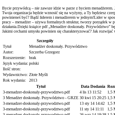
Bycie przywódcą – nie zawsze idzie w parze z byciem menadżerem. Je
Twoja organizacja będzie wznosić się na wyżyny, a Ty będziesz czer
powinieneś być? Bądź liderem i menadżerem w jednym!Lider w sposób na
pracy – menadżer – używa formalnych struktur, tworzy porządek w pra
działania.Dzięki książce pdf „Menadżer doskonały. Przywództwo” będ
Jakimi cechami umysłu powinien się charakteryzować? Jak rozwijać 
Szczegóły
Tytuł
Menadżer doskonały. Przywództwo
Autor:
Szczerba Grzegorz
Rozszerzenie:
brak
Język wydania:
polski
Ilość stron:
Wydawnictwo:
Złote Myśli
Rok wydania:
2013
Tytuł
Data Dodania
Roz
3-menadzer-doskonaly-przywodztwo.pdf
4 lis 13 11:52
1,5
3 Menadżer doskonały. Przywództwo - GRZE
30 kwi 15 20:25
1,5
3-menadzer-doskonaly-przywodztwo.pdf
13 sty 14 14:42
1,5
3-menadzer-doskonaly-przywodztwo.pdf
11 sty 14 11:11
1,5
3-menadzer-doskonaly-przywodztwo.pdf
26 wrz 14 19:38
1,5