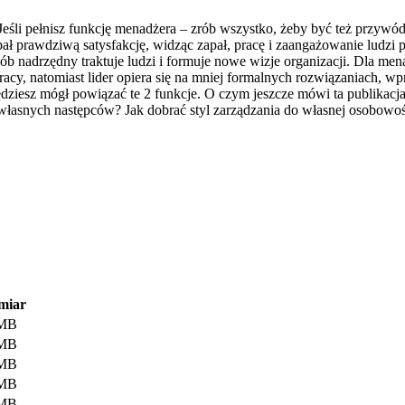
śli pełnisz funkcję menadżera – zrób wszystko, żeby być też przywódc
pał prawdziwą satysfakcję, widząc zapał, pracę i zaangażowanie ludzi
drzędny traktuje ludzi i formuje nowe wizje organizacji. Dla menadżer
cy, natomiast lider opiera się na mniej formalnych rozwiązaniach, wpr
ziesz mógł powiązać te 2 funkcje. O czym jeszcze mówi ta publikacja?
własnych następców? Jak dobrać styl zarządzania do własnej osobowoś
miar
 MB
 MB
 MB
 MB
 MB