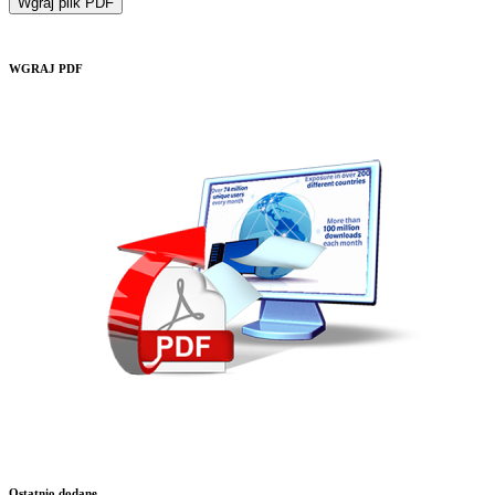
Wgraj plik PDF
WGRAJ PDF
Ostatnio dodane