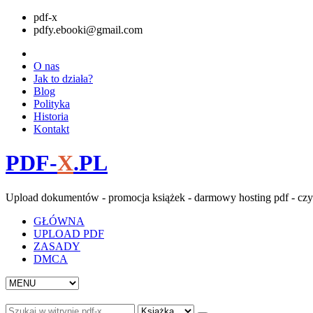
pdf-x
pdfy.ebooki@gmail.com
O nas
Jak to działa?
Blog
Polityka
Historia
Kontakt
PDF-
X
.PL
Upload dokumentów - promocja książek - darmowy hosting pdf - czy
GŁÓWNA
UPLOAD PDF
ZASADY
DMCA