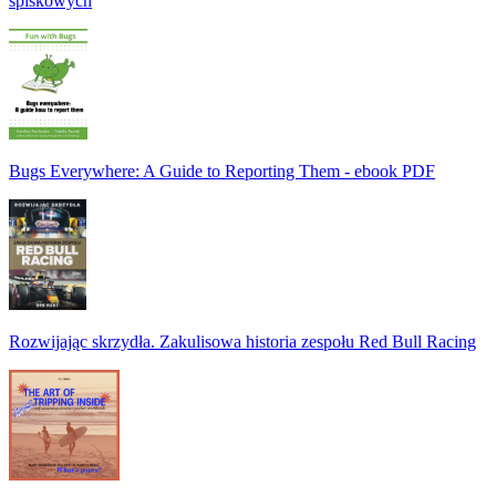
spiskowych
Bugs Everywhere: A Guide to Reporting Them - ebook PDF
Rozwijając skrzydła. Zakulisowa historia zespołu Red Bull Racing