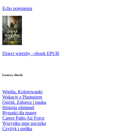
Echo potępienia
Dzieci wierzby - ebook EPUB
Losowy ebook
Wigilia. Kolorowanki
Wakacje z Plastusiem
Ogród. Zabawa i nauka
Historia olimpiad
Rysunki dla mamy
Career Paths Air Force
Wszystko inne poczeka
Czyżyk i spółka