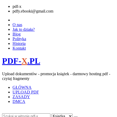
pdf-x
pdfy.ebooki@gmail.com
O nas
Jak to działa?
Blog
Polityka
Historia
Kontakt
PDF-
X
.PL
Upload dokumentów - promocja książek - darmowy hosting pdf -
czytaj fragmenty
GŁÓWNA
UPLOAD PDF
ZASADY
DMCA