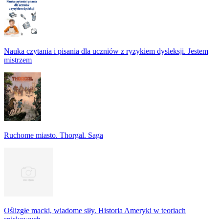
Nauka czytania i pisania dla uczniów z ryzykiem dysleksji. Jestem
mistrzem
Ruchome miasto. Thorgal. Saga
Oślizgłe macki, wiadome siły. Historia Ameryki w teoriach