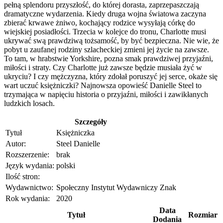
pełną splendoru przyszłość, do której dorasta, zaprzepaszczają
dramatyczne wydarzenia. Kiedy druga wojna światowa zaczyna
zbierać krwawe żniwo, kochający rodzice wysyłają córkę do
wiejskiej posiadłości. Trzecia w kolejce do tronu, Charlotte musi
ukrywać swą prawdziwą tożsamość, by być bezpieczna. Nie wie, że
pobyt u zaufanej rodziny szlacheckiej zmieni jej życie na zawsze.
To tam, w hrabstwie Yorkshire, pozna smak prawdziwej przyjaźni,
miłości i straty. Czy Charlotte już zawsze będzie musiała żyć w
ukryciu? I czy mężczyzna, który zdołał poruszyć jej serce, okaże się
wart uczuć księżniczki? Najnowsza opowieść Danielle Steel to
trzymająca w napięciu historia o przyjaźni, miłości i zawikłanych
ludzkich losach.
Szczegóły
Tytuł
Księżniczka
Autor:
Steel Danielle
Rozszerzenie:
brak
Język wydania:
polski
Ilość stron:
Wydawnictwo:
Społeczny Instytut Wydawniczy Znak
Rok wydania:
2020
Data
Tytuł
Rozmiar
Dodania