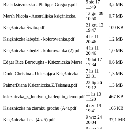
5 sie 17
Biala ksiezniczka - Philippa Gregory.pdf
3,2 MB
11:49
12 gru 09
Marsh Nicola - Australijska księżniczka.
0,7 MB
10:50
21 gru 12
Księżniczka Świtu.pdf
109 KB
19:47
4 lis 11
Księżniczka łabędzi - kolorowanka.pdf
1,2 MB
20:46
4 lis 11
Księżniczka łabędzi - kolorowanka (2).pd
1,0 MB
20:46
19 lut 17
Edgar Rice Burroughs - Ksiezniczka Marsa
0,6 MB
17:34
7 lis 11
Dodd Christina - Uciekająca Księżniczka
1,3 MB
23:31
22 lip 26
PalmerDiana Ksiezniczka.Z.Teksasu.pdf
1,3 MB
19:12
11 lis 13
ksiezniczka_z_londynu_harlequin_demo.pdf
467 KB
11:20
4 cze 19
Ksiezniczka na ziarnku grochu (A4).pdf
165 KB
19:41
9 wrz 24
Księżniczka Leia (4 z 5).pdf
37,1 MB
20:04
9 wrz 24