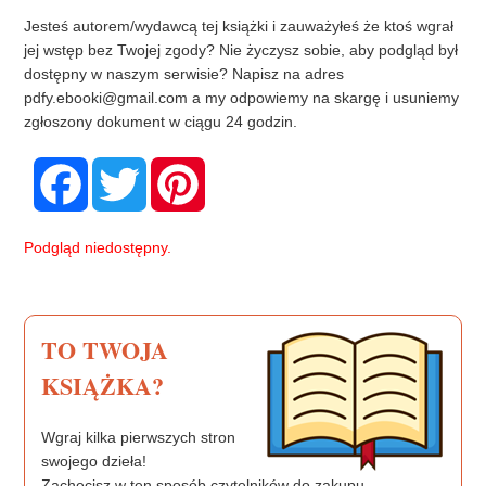
Jesteś autorem/wydawcą tej książki i zauważyłeś że ktoś wgrał
jej wstęp bez Twojej zgody? Nie życzysz sobie, aby podgląd był
dostępny w naszym serwisie? Napisz na adres
pdfy.ebooki@gmail.com
a my odpowiemy na skargę i usuniemy
zgłoszony dokument w ciągu 24 godzin.
F
T
P
a
w
i
c
i
n
e
t
t
b
t
e
Podgląd niedostępny.
o
e
r
o
r
e
k
s
t
TO TWOJA
KSIĄŻKA?
Wgraj kilka pierwszych stron
swojego dzieła!
Zachęcisz w ten sposób czytelników do zakupu.