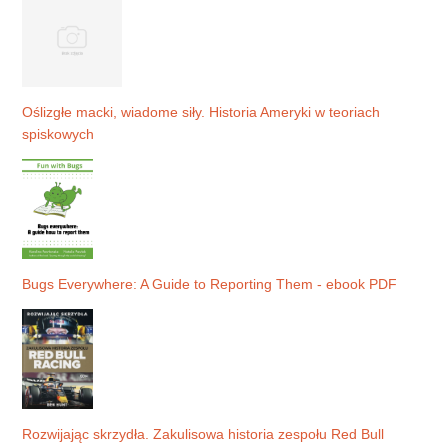
Oślizgłe macki, wiadome siły. Historia Ameryki w teoriach
spiskowych
Bugs Everywhere: A Guide to Reporting Them - ebook PDF
Rozwijając skrzydła. Zakulisowa historia zespołu Red Bull