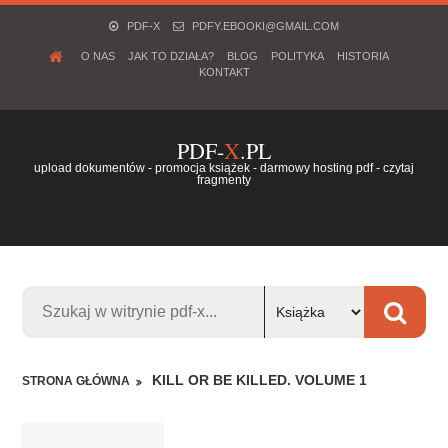
PDF-X
PDFY.EBOOKI@GMAIL.COM
O NAS
JAK TO DZIAŁA?
BLOG
POLITYKA
HISTORIA
KONTAKT
PDF-
X
.PL
upload dokumentów - promocja książek - darmowy hosting pdf - czytaj
fragmenty
KILL OR BE KILLED. VOLUME 1
STRONA GŁÓWNA