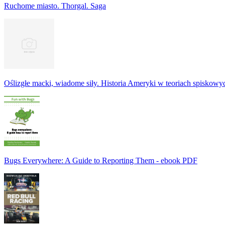
Ruchome miasto. Thorgal. Saga
Oślizgłe macki, wiadome siły. Historia Ameryki w teoriach spiskowy
Bugs Everywhere: A Guide to Reporting Them - ebook PDF