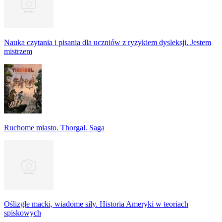
Nauka czytania i pisania dla uczniów z ryzykiem dysleksji. Jestem
mistrzem
Ruchome miasto. Thorgal. Saga
Oślizgłe macki, wiadome siły. Historia Ameryki w teoriach
spiskowych