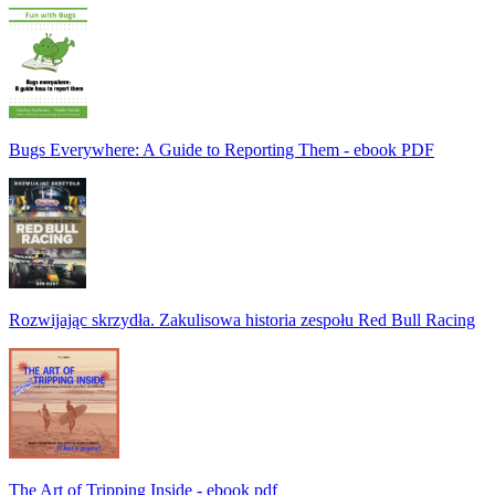
Bugs Everywhere: A Guide to Reporting Them - ebook PDF
Rozwijając skrzydła. Zakulisowa historia zespołu Red Bull Racing
The Art of Tripping Inside - ebook pdf