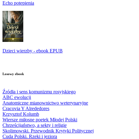
Echo potępienia
Dzieci wierzby - ebook EPUB
Losowy ebook
Źródła i sens komunizmu rosyjskiego
ABC ewolucji
Anatomiczne mianownictwo weterynaryjne
Cracovia Y Alrededores
Krzysztof Kolumb
Wiersze miłosne poetek Młodej Polski
Chrześcijaństwo, a sekty i religie
Skolimowski. Przewodnik Krytyki Politycznej
Cuda Polski. Rzeki i jeziora