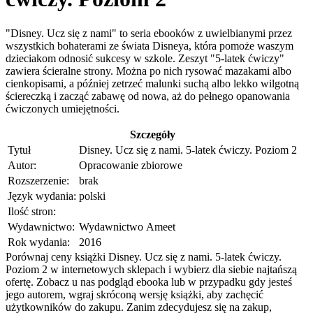
"Disney. Ucz się z nami" to seria ebooków z uwielbianymi przez
wszystkich bohaterami ze świata Disneya, która pomoże waszym
dzieciakom odnosić sukcesy w szkole. Zeszyt "5-latek ćwiczy"
zawiera ścieralne strony. Można po nich rysować mazakami albo
cienkopisami, a później zetrzeć malunki suchą albo lekko wilgotną
ściereczką i zacząć zabawę od nowa, aż do pełnego opanowania
ćwiczonych umiejętności.
Szczegóły
Tytuł
Disney. Ucz się z nami. 5-latek ćwiczy. Poziom 2
Autor:
Opracowanie zbiorowe
Rozszerzenie:
brak
Język wydania:
polski
Ilość stron:
Wydawnictwo:
Wydawnictwo Ameet
Rok wydania:
2016
Porównaj ceny książki Disney. Ucz się z nami. 5-latek ćwiczy.
Poziom 2 w internetowych sklepach i wybierz dla siebie najtańszą
ofertę. Zobacz u nas podgląd ebooka lub w przypadku gdy jesteś
jego autorem, wgraj skróconą wersję książki, aby zachęcić
użytkowników do zakupu. Zanim zdecydujesz się na zakup,