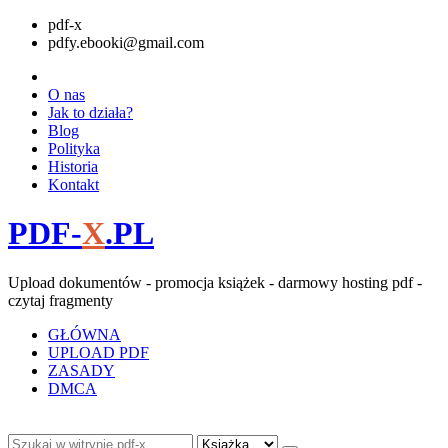
pdf-x
pdfy.ebooki@gmail.com
O nas
Jak to działa?
Blog
Polityka
Historia
Kontakt
PDF-
X
.PL
Upload dokumentów - promocja książek - darmowy hosting pdf -
czytaj fragmenty
GŁÓWNA
UPLOAD PDF
ZASADY
DMCA