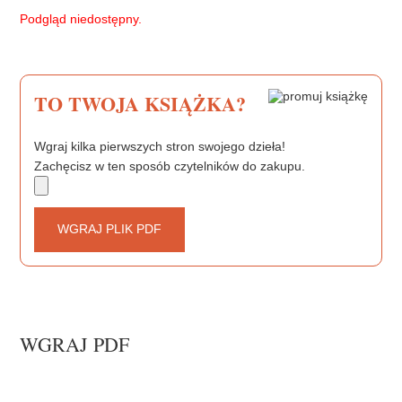
b
t
e
Podgląd niedostępny.
o
e
r
o
r
e
k
s
t
TO TWOJA KSIĄŻKA?
Wgraj kilka pierwszych stron swojego dzieła!
Zachęcisz w ten sposób czytelników do zakupu.
WGRAJ PLIK PDF
WGRAJ PDF