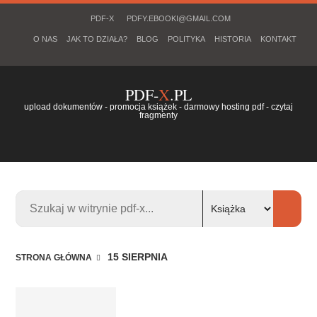
PDF-X
PDFY.EBOOKI@GMAIL.COM
O NAS
JAK TO DZIAŁA?
BLOG
POLITYKA
HISTORIA
KONTAKT
PDF-
X
.PL
upload dokumentów - promocja książek - darmowy hosting pdf - czytaj
fragmenty
15 SIERPNIA
STRONA GŁÓWNA