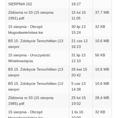
SIERPNIA 152
18:27
Zbliżenia nr.33 (15 sierpnia
15 lut 15
37,7 MB
1991).pdf
11:05
15 sierpnia - Obrzęd
30 lip 13
32 KB
błogosławieństwa kw
15:24
BŚ 15. Zdobycie Tenochtitlan (13
21 cze 12
10,6 MB
sierpni
16:23
15 sierpnia - Uroczystość
31 lip 13
56 KB
Wniebowzięcia
12:10
BŚ 15. Zdobycie Tenochtitlan (13
26 kwi 15
10,6 MB
sierpni
20:42
BŚ 15. Zdobycie Tenochtitlan (13
5 cze 13
10,6 MB
sierpni
14:38
Zbliżenia nr.33 (15 sierpnia
25 lut 15
28,4 MB
1985).pdf
19:02
15 sierpnia - Obrzęd
1 lis 16
32 KB
błogosławieństwa kw
10:00