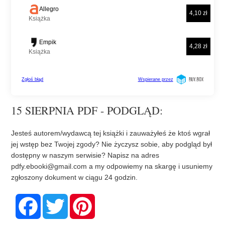
15 SIERPNIA PDF - PODGLĄD:
Jesteś autorem/wydawcą tej książki i zauważyłeś że ktoś wgrał
jej wstęp bez Twojej zgody? Nie życzysz sobie, aby podgląd był
dostępny w naszym serwisie? Napisz na adres
pdfy.ebooki@gmail.com
a my odpowiemy na skargę i usuniemy
zgłoszony dokument w ciągu 24 godzin.
F
T
P
a
w
i
c
i
n
e
t
t