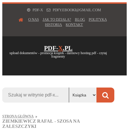
PDF-X
PDFY.EBOOKI@GMAIL.COM
O NAS
JAK TO DZIAŁA?
BLOG
POLITYKA
HISTORIA
KONTAKT
PDF-
X
.PL
upload dokumentów - promocja książek - darmowy hosting pdf - czytaj
fragmenty
STRONA GŁÓWNA
ZIEMKIEWICZ RAFAŁ - SZOSA NA
ZALESZCZYKI