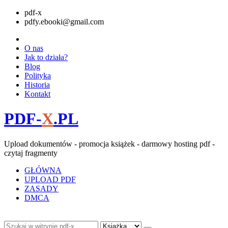
pdf-x
pdfy.ebooki@gmail.com
O nas
Jak to działa?
Blog
Polityka
Historia
Kontakt
PDF-
X
.PL
Upload dokumentów - promocja książek - darmowy hosting pdf -
czytaj fragmenty
GŁÓWNA
UPLOAD PDF
ZASADY
DMCA