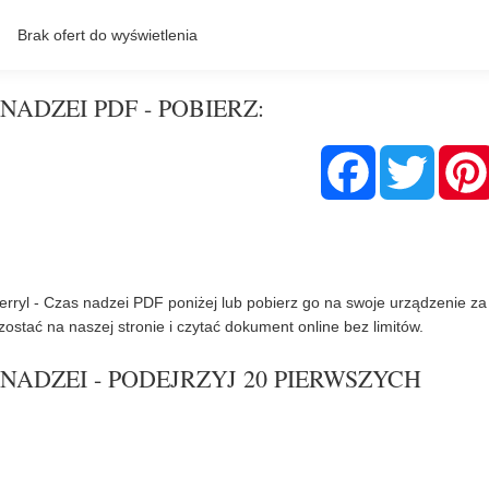
NADZEI PDF - POBIERZ:
F
T
a
w
c
i
e
t
b
t
o
e
o
r
k
rryl - Czas nadzei PDF poniżej lub pobierz go na swoje urządzenie za
ostać na naszej stronie i czytać dokument online bez limitów.
NADZEI - PODEJRZYJ 20 PIERWSZYCH