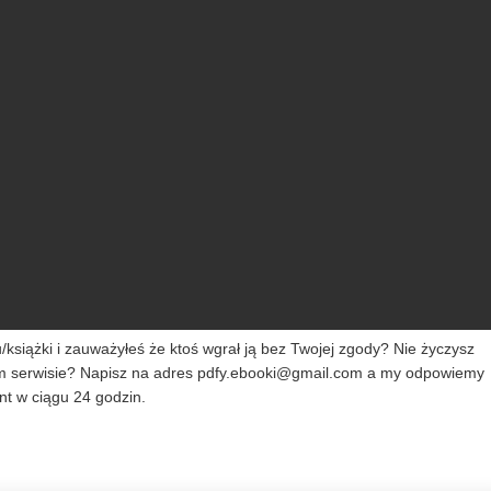
siążki i zauważyłeś że ktoś wgrał ją bez Twojej zgody? Nie życzysz
m serwisie? Napisz na adres
pdfy.ebooki@gmail.com
a my odpowiemy
t w ciągu 24 godzin.