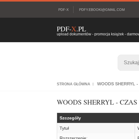
PDF-X
PDFY.EBOOKI@GMAIL.COM
PDF-
X
.PL
upload dokumentów - promocja książek - darmowy
WOODS SHERRYL -
STRONA GŁÓWNA
WOODS SHERRYL - CZAS
Szczegóły
Tytuł
Rozszerzenie: