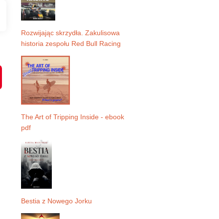
Rozwijając skrzydła. Zakulisowa
historia zespołu Red Bull Racing
P
i
n
t
e
r
e
The Art of Tripping Inside - ebook
s
pdf
t
Bestia z Nowego Jorku