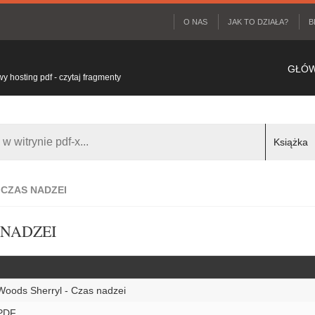
O NAS
JAK TO DZIAŁA?
B
GŁÓ
 hosting pdf - czytaj fragmenty
 CZAS NADZEI
 NADZEI
Woods Sherryl - Czas nadzei
PDF