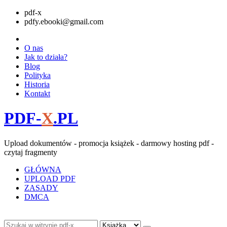
pdf-x
pdfy.ebooki@gmail.com
O nas
Jak to działa?
Blog
Polityka
Historia
Kontakt
PDF-
X
.PL
Upload dokumentów - promocja książek - darmowy hosting pdf -
czytaj fragmenty
GŁÓWNA
UPLOAD PDF
ZASADY
DMCA