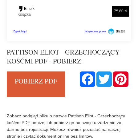
PATTISON ELIOT - GRZECHOCZĄCY
KOŚĆMI PDF - POBIERZ:
F
T
P
POBIERZ PDF
a
w
i
c
i
n
e
t
t
b
t
e
o
e
r
o
r
e
k
s
t
Zobacz podgląd pliku o nazwie Pattison Eliot - Grzechoczący
kośćmi PDF poniżej lub pobierz go na swoje urządzenie za
darmo bez rejestracji. Możesz również pozostać na naszej
stronie i czytać dokument online bez limitów.