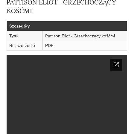
PATTISON ELIOT - GRZECHOCZĄCY
KOŚĆMI
Szczegóły
Tytuł
Pattison Eliot - Grzechoczący kośćmi
Rozszerzenie:
PDF