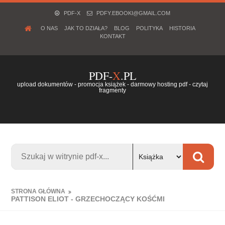
PDF-X
PDFY.EBOOKI@GMAIL.COM
O NAS
JAK TO DZIAŁA?
BLOG
POLITYKA
HISTORIA
KONTAKT
PDF-
X
.PL
upload dokumentów - promocja książek - darmowy hosting pdf - czytaj
fragmenty
STRONA GŁÓWNA
PATTISON ELIOT - GRZECHOCZĄCY KOŚĆMI