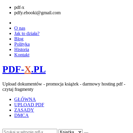
pdf-x
pdfy.ebooki@gmail.com
O nas
Jak to działa?
Blog
Polityka
Historia
Kontakt
PDF-
X
.PL
Upload dokumentów - promocja książek - darmowy hosting pdf -
czytaj fragmenty
GŁÓWNA
UPLOAD PDF
ZASADY
DMCA