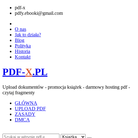
pdf-x
pdfy.ebooki@gmail.com
O nas
Jak to działa?
Blog
Polityka
Historia
Kontakt
PDF-
X
.PL
Upload dokumentów - promocja książek - darmowy hosting pdf -
czytaj fragmenty
GŁÓWNA
UPLOAD PDF
ZASADY
DMCA