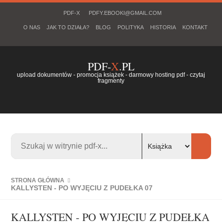
PDF-X
PDFY.EBOOKI@GMAIL.COM
O NAS
JAK TO DZIAŁA?
BLOG
POLITYKA
HISTORIA
KONTAKT
PDF-
X
.PL
upload dokumentów - promocja książek - darmowy hosting pdf - czytaj
fragmenty
STRONA GŁÓWNA
KALLYSTEN - PO WYJĘCIU Z PUDEŁKA 07
KALLYSTEN - PO WYJĘCIU Z PUDEŁKA