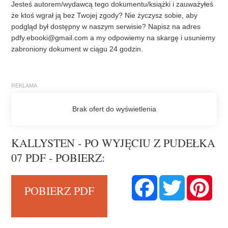
Jesteś autorem/wydawcą tego dokumentu/książki i zauważyłeś
że ktoś wgrał ją bez Twojej zgody? Nie życzysz sobie, aby
podgląd był dostępny w naszym serwisie? Napisz na adres
pdfy.ebooki@gmail.com
a my odpowiemy na skargę i usuniemy
zabroniony dokument w ciągu 24 godzin.
KALLYSTEN - PO WYJĘCIU Z PUDEŁKA
07 PDF - POBIERZ:
F
T
P
POBIERZ PDF
a
w
i
c
i
n
e
t
t
b
t
e
o
e
r
o
r
e