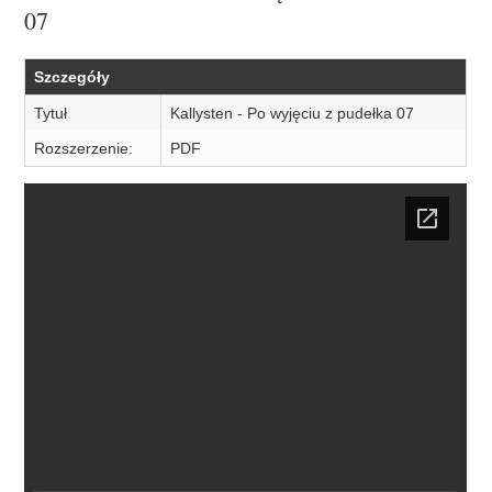
07
Szczegóły
Tytuł
Kallysten - Po wyjęciu z pudełka 07
Rozszerzenie:
PDF