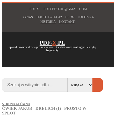
PDF-X
PDFY.EBOOKI@GMAIL.COM
O NAS
JAK TO DZIAŁA?
BLOG
POLITYKA
HISTORIA
KONTAKT
PDF-
X
.PL
upload dokumentów - promocja książek - darmowy hosting pdf - czytaj
fragmenty
STRONA GŁÓWNA
ĆWIEK JAKUB - DRELICH (1) - PROSTO W
SPLOT