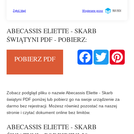
ABECASSIS ELIETTE - SKARB
ŚWIĄTYNI PDF - POBIERZ:
F
T
P
POBIERZ PDF
a
w
i
c
i
n
e
t
t
b
t
e
o
e
r
o
r
e
k
s
t
Zobacz podgląd pliku o nazwie Abecassis Eliette - Skarb
świątyni PDF poniżej lub pobierz go na swoje urządzenie za
darmo bez rejestracji. Możesz również pozostać na naszej
stronie i czytać dokument online bez limitów.
ABECASSIS ELIETTE - SKARB