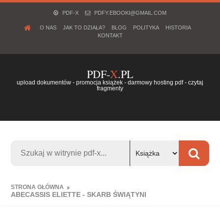
PDF-X
PDFY.EBOOKI@GMAIL.COM
O NAS
JAK TO DZIAŁA?
BLOG
POLITYKA
HISTORIA
KONTAKT
PDF-
X
.PL
upload dokumentów - promocja książek - darmowy hosting pdf - czytaj
fragmenty
STRONA GŁÓWNA
ABECASSIS ELIETTE - SKARB ŚWIĄTYNI