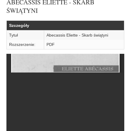
ABECASSIS ELIETTE - SKARB
ŚWIĄTYNI
Szczegóły
Tytuł
Abecassis Eliette - Skarb świątyni
Rozszerzenie:
PDF