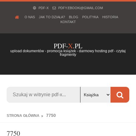
PDF-X
PDFY.EBOOKI@GMAIL.COM
O NAS
JAK TO DZIAŁA?
BLOG
POLITYKA
HISTORIA
KONTAKT
PDF-
X
.PL
upload dokumentów - promocja książek - darmowy hosting pdf - czytaj
fragmenty
7750
STRONA GŁÓWNA
7750