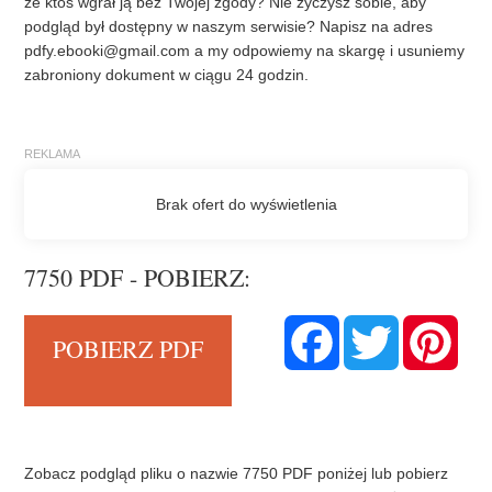
że ktoś wgrał ją bez Twojej zgody? Nie życzysz sobie, aby
podgląd był dostępny w naszym serwisie? Napisz na adres
pdfy.ebooki@gmail.com
a my odpowiemy na skargę i usuniemy
zabroniony dokument w ciągu 24 godzin.
7750 PDF - POBIERZ:
F
T
P
POBIERZ PDF
a
w
i
c
i
n
e
t
t
b
t
e
o
e
r
o
r
e
k
s
t
Zobacz podgląd pliku o nazwie 7750 PDF poniżej lub pobierz