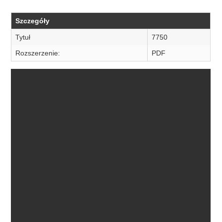
Szczegóły
Tytuł
7750
Rozszerzenie:
PDF