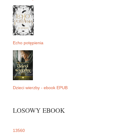
r
e
s
t
Echo potępienia
Dzieci wierzby - ebook EPUB
LOSOWY EBOOK
13560