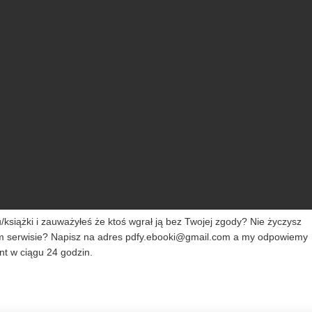
siążki i zauważyłeś że ktoś wgrał ją bez Twojej zgody? Nie życzysz
m serwisie? Napisz na adres
pdfy.ebooki@gmail.com
a my odpowiemy
t w ciągu 24 godzin.