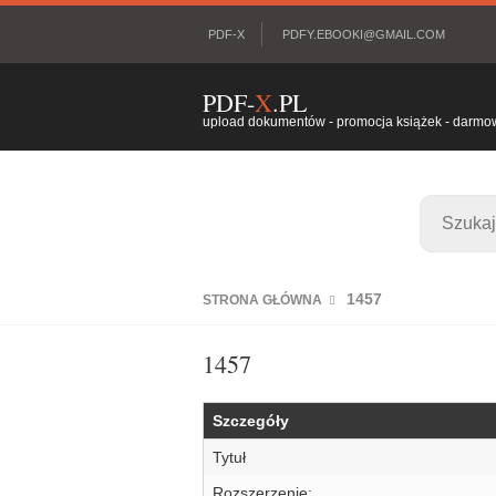
PDF-X
PDFY.EBOOKI@GMAIL.COM
PDF-
X
.PL
upload dokumentów - promocja książek - darmowy
1457
STRONA GŁÓWNA
1457
Szczegóły
Tytuł
Rozszerzenie: