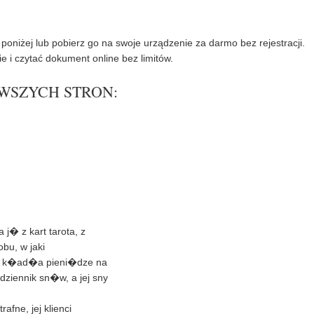
o
e
o
r
k
oniżej lub pobierz go na swoje urządzenie za darmo bez rejestracji.
e i czytać dokument online bez limitów.
ERWSZYCH STRON: