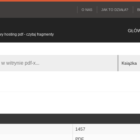
O NAS
JAK TO DZIAŁA?
B
GŁÓ
 hosting pdf - czytaj fragmenty
1457
PDF