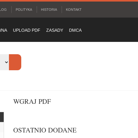
LOG
POLITYKA
HISTORIA
KONTAKT
WNA
UPLOAD PDF
ZASADY
DMCA
WGRAJ PDF
OSTATNIO DODANE