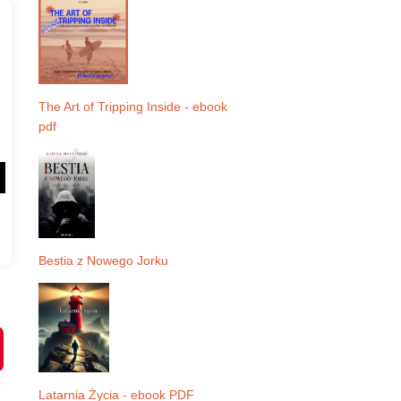
The Art of Tripping Inside - ebook
pdf
Bestia z Nowego Jorku
P
i
n
t
e
Latarnia Życia - ebook PDF