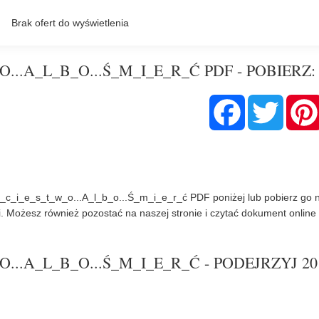
...A_L_B_O...Ś_M_I_E_R_Ć PDF - POBIERZ:
F
T
a
w
c
i
e
t
b
t
o
e
o
r
k
_c_i_e_s_t_w_o...A_l_b_o...Ś_m_i_e_r_ć PDF poniżej lub pobierz go 
i. Możesz również pozostać na naszej stronie i czytać dokument online
...A_L_B_O...Ś_M_I_E_R_Ć - PODEJRZYJ 20