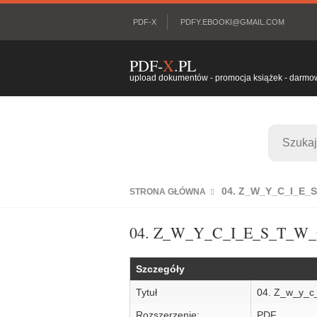
PDF-X
PDFY.EBOOKI@GMAIL.COM
PDF-
X
.PL
upload dokumentów - promocja książek - darmowy
04. Z_W_Y_C_I_E_
STRONA GŁÓWNA
04. Z_W_Y_C_I_E_S_T_W_
Szczegóły
Tytuł
04. Z_w_y_c_
Rozszerzenie:
PDF