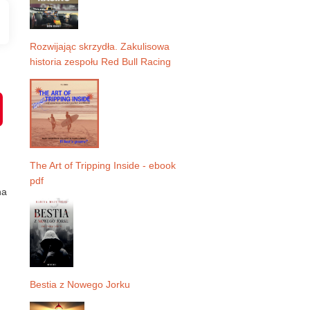
Rozwijając skrzydła. Zakulisowa
historia zespołu Red Bull Racing
P
i
n
t
e
r
e
The Art of Tripping Inside - ebook
s
pdf
t
na
Bestia z Nowego Jorku