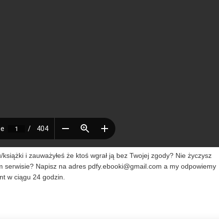
siążki i zauważyłeś że ktoś wgrał ją bez Twojej zgody? Nie życzysz
m serwisie? Napisz na adres
pdfy.ebooki@gmail.com
a my odpowiemy
t w ciągu 24 godzin.