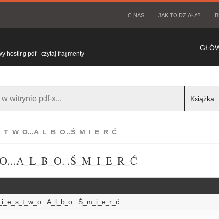
O NAS
JAK TO DZIAŁA?
B
GŁÓ
 hosting pdf - czytaj fragmenty
S_T_W_O...A_L_B_O...Ś_M_I_E_R_Ć
O...A_L_B_O...Ś_M_I_E_R_Ć
i_e_s_t_w_o...A_l_b_o...Ś_m_i_e_r_ć