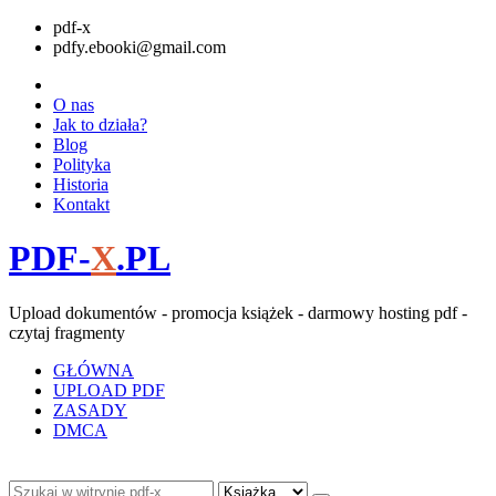
pdf-x
pdfy.ebooki@gmail.com
O nas
Jak to działa?
Blog
Polityka
Historia
Kontakt
PDF-
X
.PL
Upload dokumentów - promocja książek - darmowy hosting pdf -
czytaj fragmenty
GŁÓWNA
UPLOAD PDF
ZASADY
DMCA