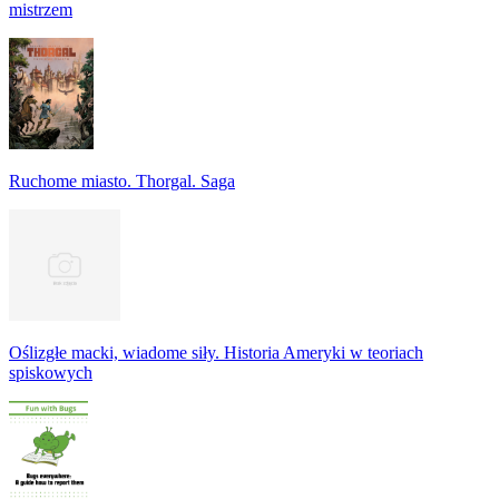
mistrzem
Ruchome miasto. Thorgal. Saga
Oślizgłe macki, wiadome siły. Historia Ameryki w teoriach
spiskowych