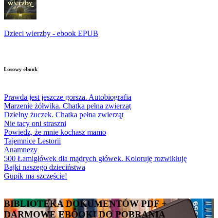
Dzieci wierzby - ebook EPUB
Losowy ebook
Prawda jest jeszcze gorsza. Autobiografia
Marzenie żółwika. Chatka pełna zwierząt
Dzielny żuczek. Chatka pełna zwierząt
Nie tacy oni straszni
Powiedz, że mnie kochasz mamo
Tajemnice Lestorii
Anamnezy
500 Łamigłówek dla mądrych główek. Koloruję rozwikłuję
Bajki naszego dzieciństwa
Gupik ma szczęście!
BIBLIOTEKA DOKUMENTÓW PDF +
DARMOWE EBOOKI DO POBRANIA