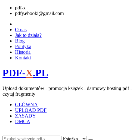
pdf-x
pdfy.ebooki@gmail.com
O nas
Jak to działa?
Blog
Polityka
Historia
Kontakt
PDF-
X
.PL
Upload dokumentów - promocja książek - darmowy hosting pdf -
czytaj fragmenty
GŁÓWNA
UPLOAD PDF
ZASADY
DMCA