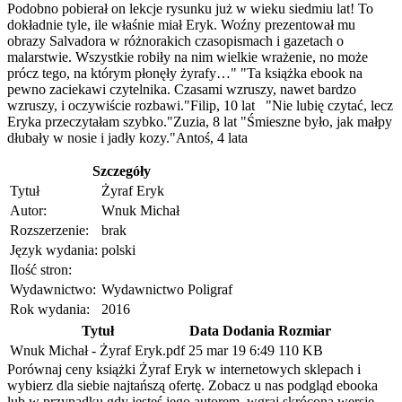
Podobno pobierał on lekcje rysunku już w wieku siedmiu lat! To
dokładnie tyle, ile właśnie miał Eryk. Woźny prezentował mu
obrazy Salvadora w różnorakich czasopismach i gazetach o
malarstwie. Wszystkie robiły na nim wielkie wrażenie, no może
prócz tego, na którym płonęły żyrafy…" "Ta książka ebook na
pewno zaciekawi czytelnika. Czasami wzruszy, nawet bardzo
wzruszy, i oczywiście rozbawi."Filip, 10 lat "Nie lubię czytać, lecz
Eryka przeczytałam szybko."Zuzia, 8 lat "Śmieszne było, jak małpy
dłubały w nosie i jadły kozy."Antoś, 4 lata
Szczegóły
Tytuł
Żyraf Eryk
Autor:
Wnuk Michał
Rozszerzenie:
brak
Język wydania:
polski
Ilość stron:
Wydawnictwo:
Wydawnictwo Poligraf
Rok wydania:
2016
Tytuł
Data Dodania
Rozmiar
Wnuk Michał - Żyraf Eryk.pdf
25 mar 19 6:49
110 KB
Porównaj ceny książki Żyraf Eryk w internetowych sklepach i
wybierz dla siebie najtańszą ofertę. Zobacz u nas podgląd ebooka
lub w przypadku gdy jesteś jego autorem, wgraj skróconą wersję