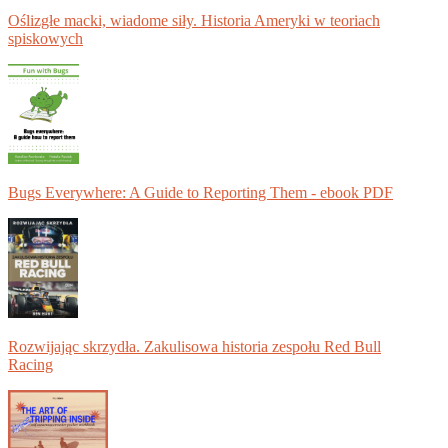
Oślizgłe macki, wiadome siły. Historia Ameryki w teoriach
spiskowych
Bugs Everywhere: A Guide to Reporting Them - ebook PDF
Rozwijając skrzydła. Zakulisowa historia zespołu Red Bull
Racing