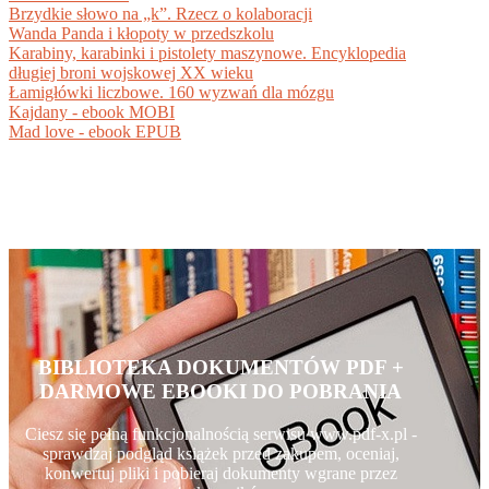
Brzydkie słowo na „k”. Rzecz o kolaboracji
Wanda Panda i kłopoty w przedszkolu
Karabiny, karabinki i pistolety maszynowe. Encyklopedia
długiej broni wojskowej XX wieku
Łamigłówki liczbowe. 160 wyzwań dla mózgu
Kajdany - ebook MOBI
Mad love - ebook EPUB
BIBLIOTEKA DOKUMENTÓW PDF +
DARMOWE EBOOKI DO POBRANIA
Ciesz się pełną funkcjonalnością serwisu www.pdf-x.pl -
sprawdzaj podgląd książek przed zakupem, oceniaj,
konwertuj pliki i pobieraj dokumenty wgrane przez