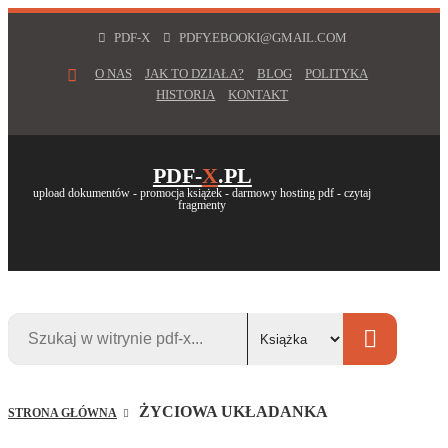
PDF-X
PDFY.EBOOKI@GMAIL.COM
O NAS
JAK TO DZIAŁA?
BLOG
POLITYKA
HISTORIA
KONTAKT
PDF-
X
.PL
upload dokumentów - promocja książek - darmowy hosting pdf - czytaj
fragmenty
ŻYCIOWA UKŁADANKA
STRONA GŁÓWNA