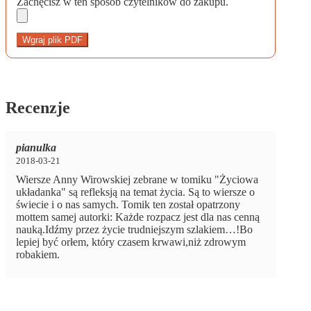
Zachęcisz w ten sposób czytelników do zakupu.
Wgraj plik PDF
Recenzje
pianulka
2018-03-21
Wiersze Anny Wirowskiej zebrane w tomiku "Życiowa
układanka" są refleksją na temat życia. Są to wiersze o
świecie i o nas samych. Tomik ten został opatrzony
mottem samej autorki: Każde rozpacz jest dla nas cenną
nauką.Idźmy przez życie trudniejszym szlakiem…!Bo
lepiej być orłem, który czasem krwawi,niż zdrowym
robakiem.