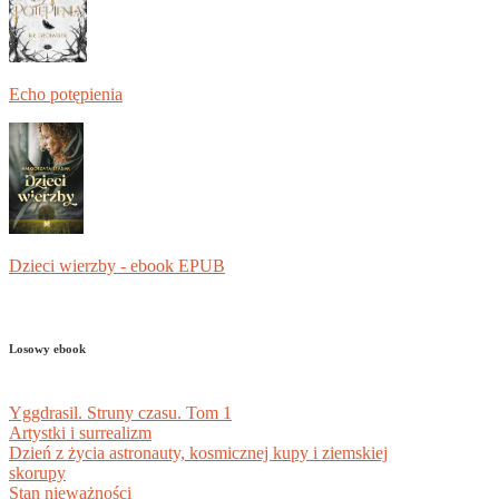
Echo potępienia
Dzieci wierzby - ebook EPUB
Losowy ebook
Yggdrasil. Struny czasu. Tom 1
Artystki i surrealizm
Dzień z życia astronauty, kosmicznej kupy i ziemskiej
skorupy
Stan nieważności