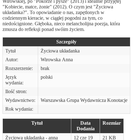
Wirowskiej, po "Pokorze i pysze" (2013) i idealnie przyjętej
"Kobiecie, matce, żonie" (2012). O czym jest "Życiowa
układanka?". To opowiadanie o nas, zapętlonych w
codziennym kieracie, w ciągłej pogodni za tym, co
niedoścignione. Głęboka, nieco melancholijna poezja, która
zmusza do refleksji ponad swóim życiem.
Szczegóły
Tytuł
Życiowa układanka
Autor:
Wirowska Anna
Rozszerzenie:
brak
Język
polski
wydania:
Ilość stron:
Wydawnictwo:
Warszawska Grupa Wydawnicza Konotacje
Rok wydania:
Tytuł
Data
Rozmiar
Dodania
Życiowa układanka - anna
12 cze 19
21 KB