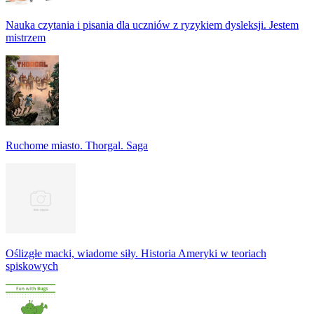
Nauka czytania i pisania dla uczniów z ryzykiem dysleksji. Jestem
mistrzem
Ruchome miasto. Thorgal. Saga
Oślizgłe macki, wiadome siły. Historia Ameryki w teoriach
spiskowych