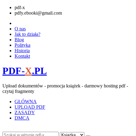
pdf-x
pdfy.ebooki@gmail.com
O nas
Jak to działa?
Blog
Polityka
Historia
Kontakt
PDF-
X
.PL
Upload dokumentów - promocja książek - darmowy hosting pdf -
czytaj fragmenty
GŁÓWNA
UPLOAD PDF
ZASADY
DMCA