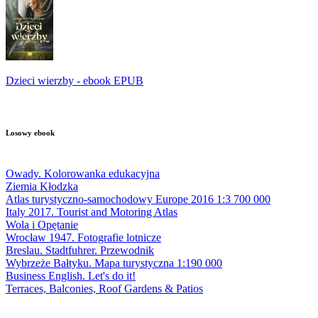
Dzieci wierzby - ebook EPUB
Losowy ebook
Owady. Kolorowanka edukacyjna
Ziemia Kłodzka
Atlas turystyczno-samochodowy Europe 2016 1:3 700 000
Italy 2017. Tourist and Motoring Atlas
Wola i Opętanie
Wrocław 1947. Fotografie lotnicze
Breslau. Stadtfuhrer. Przewodnik
Wybrzeże Bałtyku. Mapa turystyczna 1:190 000
Business English. Let's do it!
Terraces, Balconies, Roof Gardens & Patios