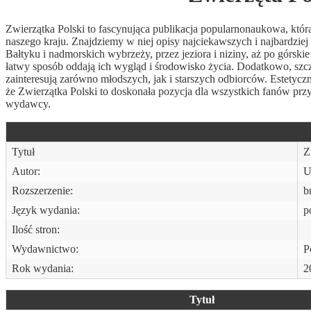
Zwierzątka Polski to fascynująca publikacja popularnonaukowa, któ
naszego kraju. Znajdziemy w niej opisy najciekawszych i najbardzie
Bałtyku i nadmorskich wybrzeży, przez jeziora i niziny, aż po górsk
łatwy sposób oddają ich wygląd i środowisko życia. Dodatkowo, sz
zainteresują zarówno młodszych, jak i starszych odbiorców. Estetyczn
że Zwierzątka Polski to doskonała pozycja dla wszystkich fanów przy
wydawcy.
Tytuł
Z
Autor:
U
Rozszerzenie:
b
Język wydania:
p
Ilość stron:
Wydawnictwo:
P
Rok wydania:
2
Tytuł