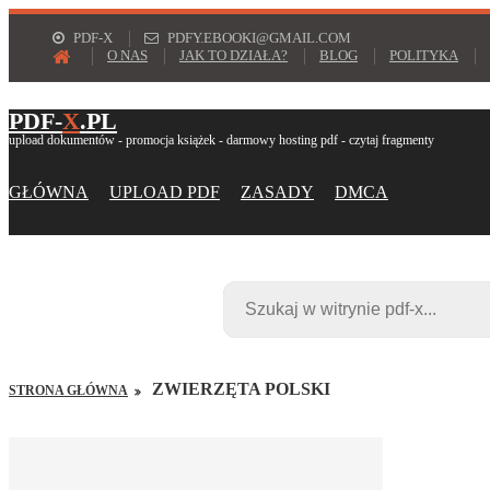
PDF-X
PDFY.EBOOKI@GMAIL.COM
O NAS
JAK TO DZIAŁA?
BLOG
POLITYKA
PDF-
X
.PL
upload dokumentów - promocja książek - darmowy hosting pdf - czytaj fragmenty
GŁÓWNA
UPLOAD PDF
ZASADY
DMCA
ZWIERZĘTA POLSKI
STRONA GŁÓWNA