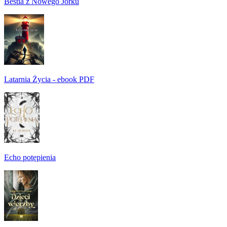
Bestia z Nowego Jorku
Latarnia Życia - ebook PDF
Echo potępienia