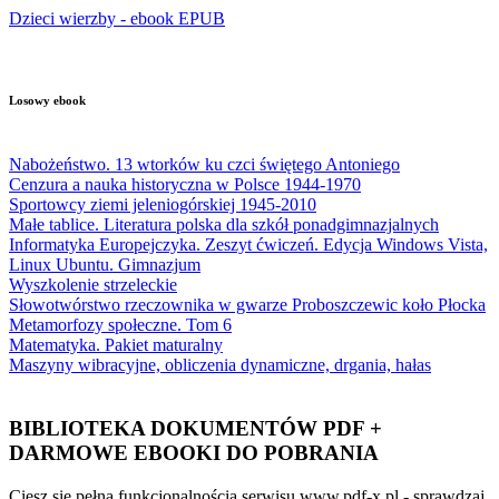
Dzieci wierzby - ebook EPUB
Losowy ebook
Nabożeństwo. 13 wtorków ku czci świętego Antoniego
Cenzura a nauka historyczna w Polsce 1944-1970
Sportowcy ziemi jeleniogórskiej 1945-2010
Małe tablice. Literatura polska dla szkół ponadgimnazjalnych
Informatyka Europejczyka. Zeszyt ćwiczeń. Edycja Windows Vista,
Linux Ubuntu. Gimnazjum
Wyszkolenie strzeleckie
Słowotwórstwo rzeczownika w gwarze Proboszczewic koło Płocka
Metamorfozy społeczne. Tom 6
Matematyka. Pakiet maturalny
Maszyny wibracyjne, obliczenia dynamiczne, drgania, hałas
BIBLIOTEKA DOKUMENTÓW PDF +
DARMOWE EBOOKI DO POBRANIA
Ciesz się pełną funkcjonalnością serwisu www.pdf-x.pl - sprawdzaj