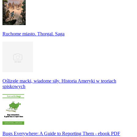
Ruchome miasto. Thorgal. Saga
Oślizgłe macki, wiadome siły. Historia Ameryki w teoriach
spiskowych
Bugs Everywhere: A Guide to Reporting Them - ebook PDF