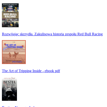
Rozwijając skrzydła. Zakulisowa historia zespołu Red Bull Racing
The Art of Tripping Inside - ebook pdf