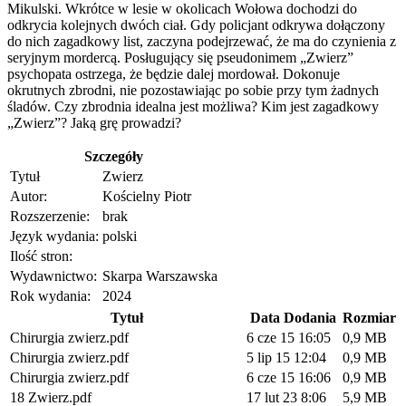
Mikulski. Wkrótce w lesie w okolicach Wołowa dochodzi do
odkrycia kolejnych dwóch ciał. Gdy policjant odkrywa dołączony
do nich zagadkowy list, zaczyna podejrzewać, że ma do czynienia z
seryjnym mordercą. Posługujący się pseudonimem „Zwierz”
psychopata ostrzega, że będzie dalej mordował. Dokonuje
okrutnych zbrodni, nie pozostawiając po sobie przy tym żadnych
śladów. Czy zbrodnia idealna jest możliwa? Kim jest zagadkowy
„Zwierz”? Jaką grę prowadzi?
Szczegóły
Tytuł
Zwierz
Autor:
Kościelny Piotr
Rozszerzenie:
brak
Język wydania:
polski
Ilość stron:
Wydawnictwo:
Skarpa Warszawska
Rok wydania:
2024
Tytuł
Data Dodania
Rozmiar
Chirurgia zwierz.pdf
6 cze 15 16:05
0,9 MB
Chirurgia zwierz.pdf
5 lip 15 12:04
0,9 MB
Chirurgia zwierz.pdf
6 cze 15 16:06
0,9 MB
18 Zwierz.pdf
17 lut 23 8:06
5,9 MB