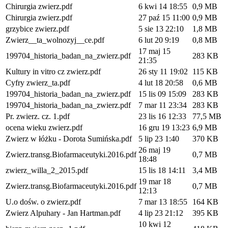
Chirurgia zwierz.pdf
6 kwi 14 18:55
0,9 MB
Chirurgia zwierz.pdf
27 paź 15 11:00
0,9 MB
grzybice zwierz.pdf
5 sie 13 22:10
1,8 MB
Zwierz__ta_wolnozyj__ce.pdf
6 lut 20 9:19
0,8 MB
17 maj 15
199704_historia_badan_na_zwierz.pdf
283 KB
21:35
Kultury in vitro cz zwierz.pdf
26 sty 11 19:02
115 KB
Cyfry zwierz_ta.pdf
4 lut 18 20:58
0,6 MB
199704_historia_badan_na_zwierz.pdf
15 lis 09 15:09
283 KB
199704_historia_badan_na_zwierz.pdf
7 mar 11 23:34
283 KB
Pr. zwierz. cz. 1.pdf
23 lis 16 12:33
77,5 MB
ocena wieku zwierz.pdf
16 gru 19 13:23
6,9 MB
Zwierz w łóżku - Dorota Sumińska.pdf
5 lip 23 1:40
370 KB
26 maj 19
Zwierz.transg.Biofarmaceutyki.2016.pdf
0,7 MB
18:48
zwierz_willa_2_2015.pdf
15 lis 18 14:11
3,4 MB
19 mar 18
Zwierz.transg.Biofarmaceutyki.2016.pdf
0,7 MB
12:13
U.o dośw. o zwierz.pdf
7 mar 13 18:55
164 KB
Zwierz Alpuhary - Jan Hartman.pdf
4 lip 23 21:12
395 KB
10 kwi 12