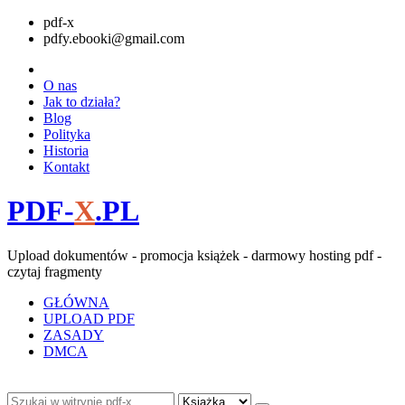
pdf-x
pdfy.ebooki@gmail.com
O nas
Jak to działa?
Blog
Polityka
Historia
Kontakt
PDF-
X
.PL
Upload dokumentów - promocja książek - darmowy hosting pdf -
czytaj fragmenty
GŁÓWNA
UPLOAD PDF
ZASADY
DMCA