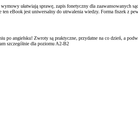
my wymowy ułatwiają sprawę, zapis fonetyczny dla zaawansowanych sąd
e ten eBook jest uniwersalny do utrwalenia wiedzy. Forma fiszek z pe
eniu po angielsku! Zwroty są praktyczne, przydatne na co dzień, a po
cam szczególnie dla poziomu A2-B2