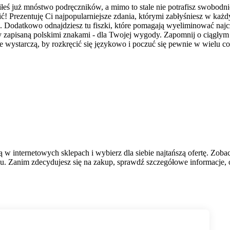
iłeś już mnóstwo podręczników, a mimo to stale nie potrafisz swobod
ić! Prezentuję Ci najpopularniejsze zdania, którymi zabłyśniesz w każ
Dodatkowo odnajdziesz tu fiszki, które pomagają wyeliminować najcz
 zapisaną polskimi znakami - dla Twojej wygody. Zapomnij o ciągłym
e wystarczą, by rozkręcić się językowo i poczuć się pewnie w wielu co
w internetowych sklepach i wybierz dla siebie najtańszą ofertę. Zoba
. Zanim zdecydujesz się na zakup, sprawdź szczegółowe informacje, op