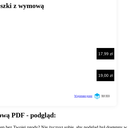
ową PDF - podgląd:
wstęp bez Twojej zgody? Nie życzysz sobie, aby podgląd był dostępny 