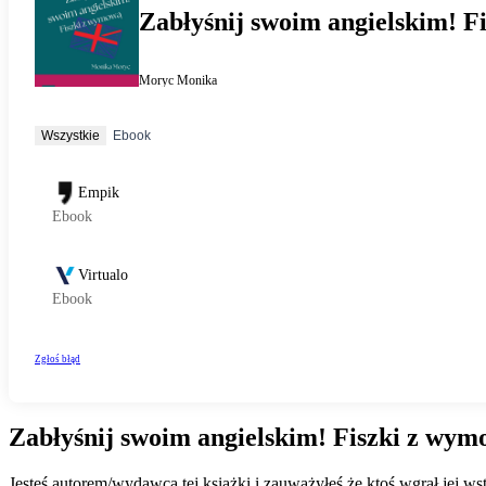
Zabłyśnij swoim angielskim! Fiszki z wym
Jesteś autorem/wydawcą tej książki i zauważyłeś że ktoś wgrał jej 