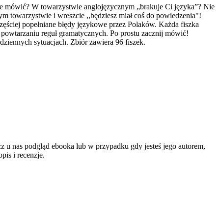
nie mówić? W towarzystwie anglojęzycznym „brakuje Ci języka”? Nie
dym towarzystwie i wreszcie ,,będziesz miał coś do powiedzenia"!
ęściej popełniane błędy językowe przez Polaków. Każda fiszka
 powtarzaniu reguł gramatycznych. Po prostu zacznij mówić!
dziennych sytuacjach. Zbiór zawiera 96 fiszek.
cz u nas podgląd ebooka lub w przypadku gdy jesteś jego autorem,
is i recenzje.