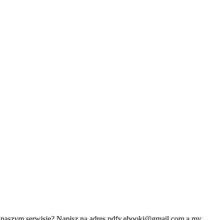
w naszym serwisie? Napisz na adres
pdfy.ebooki@gmail.com
a my