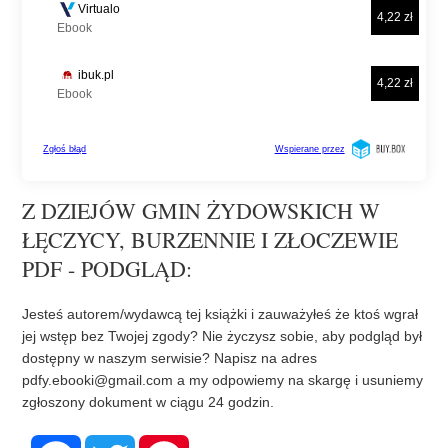
Z DZIEJÓW GMIN ŻYDOWSKICH W
ŁĘCZYCY, BURZENNIE I ZŁOCZEWIE
PDF - PODGLĄD:
Jesteś autorem/wydawcą tej książki i zauważyłeś że ktoś wgrał
jej wstęp bez Twojej zgody? Nie życzysz sobie, aby podgląd był
dostępny w naszym serwisie? Napisz na adres
pdfy.ebooki@gmail.com
a my odpowiemy na skargę i usuniemy
zgłoszony dokument w ciągu 24 godzin.
F
T
P