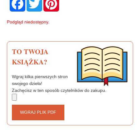
a
w
i
c
i
n
e
t
t
b
t
e
Podgląd niedostępny.
o
e
r
o
r
e
k
s
t
TO TWOJA
KSIĄŻKA?
Wgraj kilka pierwszych stron
swojego dzieła!
Zachęcisz w ten sposób czytelników do zakupu.
WGRAJ PLIK PDF