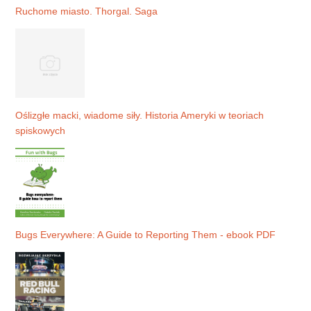
Ruchome miasto. Thorgal. Saga
Oślizgłe macki, wiadome siły. Historia Ameryki w teoriach
spiskowych
Bugs Everywhere: A Guide to Reporting Them - ebook PDF