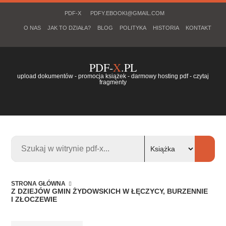
PDF-X
PDFY.EBOOKI@GMAIL.COM
O NAS
JAK TO DZIAŁA?
BLOG
POLITYKA
HISTORIA
KONTAKT
PDF-
X
.PL
upload dokumentów - promocja książek - darmowy hosting pdf - czytaj
fragmenty
STRONA GŁÓWNA
Z DZIEJÓW GMIN ŻYDOWSKICH W ŁĘCZYCY, BURZENNIE
I ZŁOCZEWIE