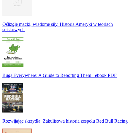
Oślizgłe macki, wiadome siły. Historia Ameryki w teoriach
spiskowych
Bugs Everywhere: A Guide to Reporting Them - ebook PDF
Rozwijając skrzydła. Zakulisowa historia zespołu Red Bull Racing