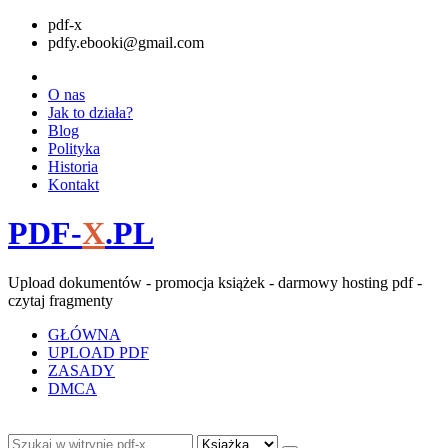
pdf-x
pdfy.ebooki@gmail.com
O nas
Jak to działa?
Blog
Polityka
Historia
Kontakt
PDF-
X
.PL
Upload dokumentów - promocja książek - darmowy hosting pdf -
czytaj fragmenty
GŁÓWNA
UPLOAD PDF
ZASADY
DMCA