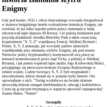
Enigmy
Gdy pod koniec 1932 r. oficer francuskiego wywiadu fotografował
w łazience belgijskiego hotelu wykradzione instrukcje Enigmy, nie
wiedział, że już kilka tygodni potem polscy matematycy będą
odczytywali tajne depesze III Rzeszy. I że położą fundament pod
przyszłą działalność ośrodka Bletchley Park a także oznaczoną
kryptonimem "X, Y, Z" współpracę Francji, Wielkiej Brytanii i
Polski. X, Y, Z pokazuje, jak wywiady państw alianckich
współdziałały przy złamaniu szyfrów Enigmy, jak pod nosem
Niemców polscy kryptoanalitycy kontynuowali swą pracę na
terenach kontrolowanych przez rząd Vichy, a później w Wielkiej
Brytanii, i jak potem wspierali tajne służby Jego Królewskiej Mości,
przyglądając się pierwszym krokom Związku Radzieckiego w
zimnej wojnie. Ludzie tworzący X, Y, Z byli oryginałami i
ekscentrykami, którzy dostali się w potężne tryby historii. Oto
opowiadanie o nich. "Turing wydobywa na światło dzienne
niezwykłą historię zmagań intelektualnych, odwagi i koleżeństwa.
Czyta się ją niczym trzymającą w napięciu opowieść szpiegowską".
Joanne Baker, "Nature"
Szczegóły