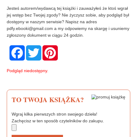
Jesteś autorem/wydawcą tej książki i zauważyłeś że ktoś wgrał
jej wstęp bez Twojej zgody? Nie życzysz sobie, aby podgląd był
dostępny w naszym serwisie? Napisz na adres
pdfy.ebooki@gmail.com
a my odpowiemy na skargę i usuniemy
zgłoszony dokument w ciągu 24 godzin.
F
T
P
a
w
i
c
i
n
e
t
t
b
t
e
Podgląd niedostępny.
o
e
r
o
r
e
k
s
t
TO TWOJA KSIĄŻKA?
Wgraj kilka pierwszych stron swojego dzieła!
Zachęcisz w ten sposób czytelników do zakupu.