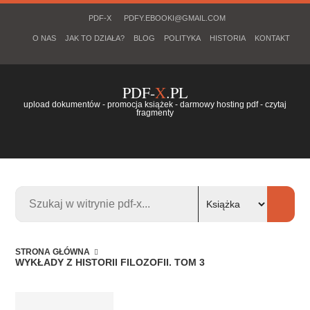
PDF-X
PDFY.EBOOKI@GMAIL.COM
O NAS
JAK TO DZIAŁA?
BLOG
POLITYKA
HISTORIA
KONTAKT
PDF-
X
.PL
upload dokumentów - promocja książek - darmowy hosting pdf - czytaj
fragmenty
STRONA GŁÓWNA
WYKŁADY Z HISTORII FILOZOFII. TOM 3