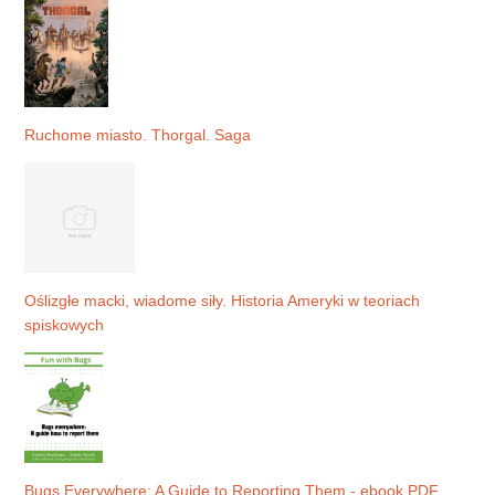
Ruchome miasto. Thorgal. Saga
Oślizgłe macki, wiadome siły. Historia Ameryki w teoriach
spiskowych
Bugs Everywhere: A Guide to Reporting Them - ebook PDF