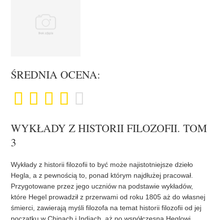
ŚREDNIA OCENA:
WYKŁADY Z HISTORII FILOZOFII. TOM
3
Wykłady z historii filozofii to być może najistotniejsze dzieło
Hegla, a z pewnością to, ponad którym najdłużej pracował.
Przygotowane przez jego uczniów na podstawie wykładów,
które Hegel prowadził z przerwami od roku 1805 aż do własnej
śmierci, zawierają myśli filozofa na temat historii filozofii od jej
początku w Chinach i Indiach, aż po współczesną Heglowi