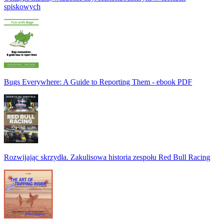
spiskowych
Bugs Everywhere: A Guide to Reporting Them - ebook PDF
Rozwijając skrzydła. Zakulisowa historia zespołu Red Bull Racing