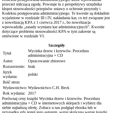
przecież milczącą zgodę. Powstaje tu z perspektywy urzędnika
kłopot stosowalności przepisów ustawy o ochronie przyrody i
Kodeksu postępowania administracyjnego. Te kwestie są dokładnie
wyjaśnione w rozdziale III i IV, nakładania kar, co też związane jest
z nowelizacją KPA z 1 czerwca 2017 r., bo nowelizacja
wprowadziła „zasady wymiaru kar administracyjnych”. Kwestie
dotyczące problemu stosowalności KPA w tym zakresie są
omówione w rozdziale VI.
Szczegóły
Wycinka drzew i krzewów. Procedura
Tytuł
administracyjna + CD
Autor:
Opracowanie zbiorowe
Rozszerzenie:
brak
Język
polski
wydania:
Ilość stron:
Wydawnictwo:
Wydawnictwo C.H. Beck
Rok wydania:
2017
Porównaj ceny książki Wycinka drzew i krzewów. Procedura
administracyjna + CD w internetowych sklepach i wybierz dla
siebie najtańszą ofertę. Zobacz u nas podgląd ebooka lub w
przypadku gdy jesteś jego autorem, wgraj skróconą wersję książki,