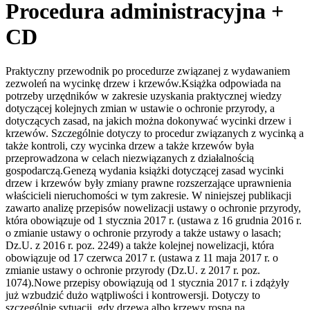
Procedura administracyjna +
CD
Praktyczny przewodnik po procedurze związanej z wydawaniem
zezwoleń na wycinkę drzew i krzewów.Książka odpowiada na
potrzeby urzędników w zakresie uzyskania praktycznej wiedzy
dotyczącej kolejnych zmian w ustawie o ochronie przyrody, a
dotyczących zasad, na jakich można dokonywać wycinki drzew i
krzewów. Szczególnie dotyczy to procedur związanych z wycinką a
także kontroli, czy wycinka drzew a także krzewów była
przeprowadzona w celach niezwiązanych z działalnością
gospodarczą.Genezą wydania książki dotyczącej zasad wycinki
drzew i krzewów były zmiany prawne rozszerzające uprawnienia
właścicieli nieruchomości w tym zakresie. W niniejszej publikacji
zawarto analizę przepisów nowelizacji ustawy o ochronie przyrody,
która obowiązuje od 1 stycznia 2017 r. (ustawa z 16 grudnia 2016 r.
o zmianie ustawy o ochronie przyrody a także ustawy o lasach;
Dz.U. z 2016 r. poz. 2249) a także kolejnej nowelizacji, która
obowiązuje od 17 czerwca 2017 r. (ustawa z 11 maja 2017 r. o
zmianie ustawy o ochronie przyrody (Dz.U. z 2017 r. poz.
1074).Nowe przepisy obowiązują od 1 stycznia 2017 r. i zdążyły
już wzbudzić dużo wątpliwości i kontrowersji. Dotyczy to
szczególnie sytuacji, gdy drzewa albo krzewy rosną na