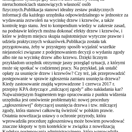
nieruchomościach stanowiących własność osób
fizycznych.Publikacja stanowi idealny zestaw praktycznych
informacji dla każdego urzędnika odpowiedzialnego w jednostce za
wydawania zezwoleń na wycinkę drzew i krzewów, a także
kontrolę tego stanu. Jest to kompendium wiedzy w zakresie zasad,
na podstawie których można dokonać efekty drzew i krzewów, i
które w jednym miejscu skupia najistotniejsze wytyczne prawne i
udziela praktycznych wskazówek.Publikacja została tak
przygotowana, żeby w przystępny sposób wyjaśnić wszelkie
niejasności związane z podejmowaniem decyzji o wydaniu zgody
albo nie na wycinkę drzew albo krzewu. Dzięki licznym
przykładom urzędnik otrzymuje jasny przegląd sytuacji, z którymi
może się spotkać w codziennej pracy. Na przykład, jak ustalić
opłaty za usunięcie drzew i krzewów? Czy też, jak przeprowadzić
postępowanie w sprawie zgłoszenia zamiaru usunięcia drzewa?
Kiedy zastosowanie znajdą wprowadzone 1 czerwca 2017 r.
przepisy KPA dotyczące „milczącej zgody” albo nakładania kar?
Najważniejszym fragmentem tego opracowania z punktu widzenia
urzędnika jest omówienie problematyki: nowej procedury
„zgłoszeniowej” dotyczącej usunięcia drzewa i tzw. milczącej
zgody, która stanowi całkowitą świeżość w polskim prawie.
Ostatnia nowelizacja ustawy o ochronie przyrody, która
wprowadziła procedurę zgłoszeniową może bowiem powodować
znaczne kłopoty w tym kontekście w związku z nowelizacją
Kodeksu postępowania administracyjnego, która wprowadziła