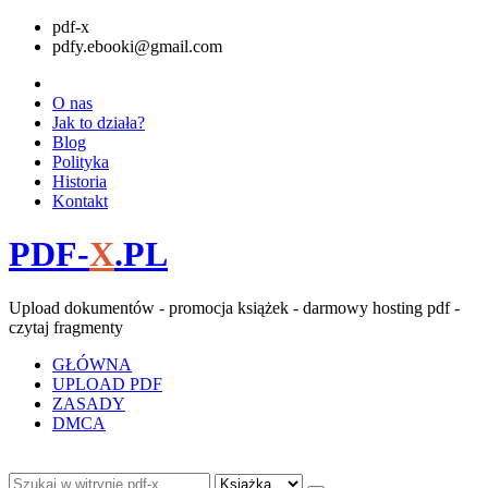
pdf-x
pdfy.ebooki@gmail.com
O nas
Jak to działa?
Blog
Polityka
Historia
Kontakt
PDF-
X
.PL
Upload dokumentów - promocja książek - darmowy hosting pdf -
czytaj fragmenty
GŁÓWNA
UPLOAD PDF
ZASADY
DMCA