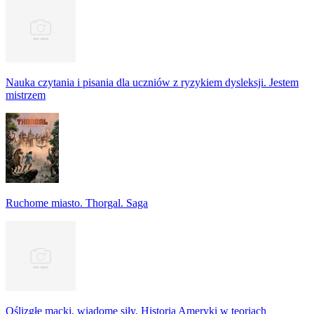
Nauka czytania i pisania dla uczniów z ryzykiem dysleksji. Jestem
mistrzem
Ruchome miasto. Thorgal. Saga
Oślizgłe macki, wiadome siły. Historia Ameryki w teoriach