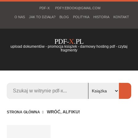
PDF-X
PDFY.EBOOKI@GMAIL.COM
O NAS
JAK TO DZIAŁA?
BLOG
POLITYKA
HISTORIA
KONTAKT
PDF-
X
.PL
upload dokumentów - promocja książek - darmowy hosting pdf - czytaj
fragmenty
WRÓĆ, ALFIKU!
STRONA GŁÓWNA