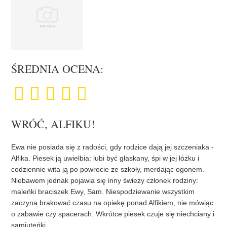
ŚREDNIA OCENA:
WRÓĆ, ALFIKU!
Ewa nie posiada się z radości, gdy rodzice dają jej szczeniaka -
Alfika. Piesek ją uwielbia: lubi być głaskany, śpi w jej łóżku i
codziennie wita ją po powrocie ze szkoły, merdając ogonem.
Niebawem jednak pojawia się inny świeży członek rodziny:
maleńki braciszek Ewy, Sam. Niespodziewanie wszystkim
zaczyna brakować czasu na opiekę ponad Alfikiem, nie mówiąc
o zabawie czy spacerach. Wkrótce piesek czuje się niechciany i
samiuteńki...