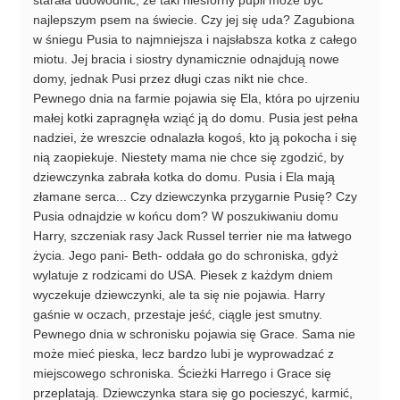
najlepszym psem na świecie. Czy jej się uda? Zagubiona
w śniegu Pusia to najmniejsza i najsłabsza kotka z całego
miotu. Jej bracia i siostry dynamicznie odnajdują nowe
domy, jednak Pusi przez długi czas nikt nie chce.
Pewnego dnia na farmie pojawia się Ela, która po ujrzeniu
małej kotki zapragnęła wziąć ją do domu. Pusia jest pełna
nadziei, że wreszcie odnalazła kogoś, kto ją pokocha i się
nią zaopiekuje. Niestety mama nie chce się zgodzić, by
dziewczynka zabrała kotka do domu. Pusia i Ela mają
złamane serca... Czy dziewczynka przygarnie Pusię? Czy
Pusia odnajdzie w końcu dom? W poszukiwaniu domu
Harry, szczeniak rasy Jack Russel terrier nie ma łatwego
życia. Jego pani- Beth- oddała go do schroniska, gdyż
wylatuje z rodzicami do USA. Piesek z każdym dniem
wyczekuje dziewczynki, ale ta się nie pojawia. Harry
gaśnie w oczach, przestaje jeść, ciągle jest smutny.
Pewnego dnia w schronisku pojawia się Grace. Sama nie
może mieć pieska, lecz bardzo lubi je wyprowadzać z
miejscowego schroniska. Ścieżki Harrego i Grace się
przeplatają. Dziewczynka stara się go pocieszyć, karmić,