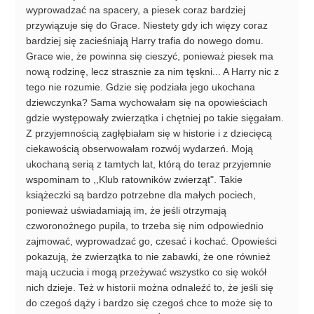
wyprowadzać na spacery, a piesek coraz bardziej
przywiązuje się do Grace. Niestety gdy ich więzy coraz
bardziej się zacieśniają Harry trafia do nowego domu.
Grace wie, że powinna się cieszyć, ponieważ piesek ma
nową rodzinę, lecz strasznie za nim tęskni... A Harry nic z
tego nie rozumie. Gdzie się podziała jego ukochana
dziewczynka? Sama wychowałam się na opowieściach
gdzie występowały zwierzątka i chętniej po takie sięgałam.
Z przyjemnością zagłębiałam się w historie i z dziecięcą
ciekawością obserwowałam rozwój wydarzeń. Moją
ukochaną serią z tamtych lat, którą do teraz przyjemnie
wspominam to ,,Klub ratowników zwierząt". Takie
książeczki są bardzo potrzebne dla małych pociech,
ponieważ uświadamiają im, że jeśli otrzymają
czworonożnego pupila, to trzeba się nim odpowiednio
zajmować, wyprowadzać go, czesać i kochać. Opowieści
pokazują, że zwierzątka to nie zabawki, że one również
mają uczucia i mogą przeżywać wszystko co się wokół
nich dzieje. Też w historii można odnaleźć to, że jeśli się
do czegoś dąży i bardzo się czegoś chce to może się to