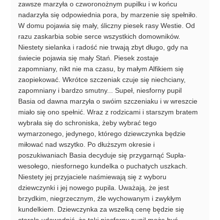
zawsze marzyła o czworonożnym pupilku i w końcu
nadarzyła się odpowiednia pora, by marzenie się spełniło.
W domu pojawia się mały, śliczny piesek rasy Westie. Od
razu zaskarbia sobie serce wszystkich domowników.
Niestety sielanka i radość nie trwają zbyt długo, gdy na
świecie pojawia się mały Stań. Piesek zostaje
zapomniany, nikt nie ma czasu, by małym Alfikiem się
zaopiekować. Wkrótce szczeniak czuje się niechciany,
zapomniany i bardzo smutny... Supeł, niesforny pupil
Basia od dawna marzyła o swóim szczeniaku i w wreszcie
miało się ono spełnić. Wraz z rodzicami i starszym bratem
wybrała się do schroniska, żeby wybrać tego
wymarzonego, jedynego, którego dziewczynka będzie
miłować nad wszytko. Po dłuższym okresie i
poszukiwaniach Basia decyduje się przygarnąć Supła-
wesołego, niesfornego kundelka o puchatych uszkach.
Niestety jej przyjaciele naśmiewają się z wyboru
dziewczynki i jej nowego pupila. Uważają, że jest
brzydkim, niegrzecznym, źle wychowanym i zwykłym
kundelkiem. Dziewczynka za wszelką cenę będzie się
starała udowodnić, że taki niesforny pupil może być