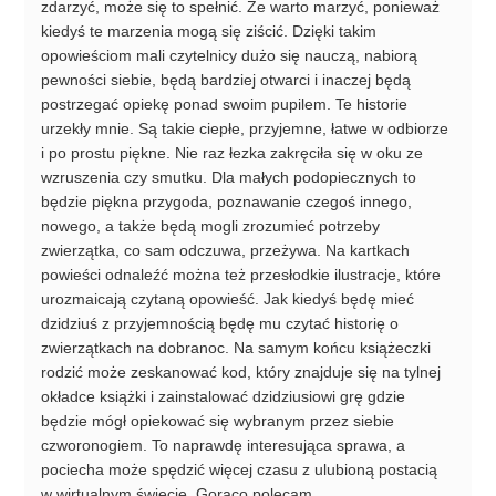
zdarzyć, może się to spełnić. Że warto marzyć, ponieważ
kiedyś te marzenia mogą się ziścić. Dzięki takim
opowieściom mali czytelnicy dużo się nauczą, nabiorą
pewności siebie, będą bardziej otwarci i inaczej będą
postrzegać opiekę ponad swoim pupilem. Te historie
urzekły mnie. Są takie ciepłe, przyjemne, łatwe w odbiorze
i po prostu piękne. Nie raz łezka zakręciła się w oku ze
wzruszenia czy smutku. Dla małych podopiecznych to
będzie piękna przygoda, poznawanie czegoś innego,
nowego, a także będą mogli zrozumieć potrzeby
zwierzątka, co sam odczuwa, przeżywa. Na kartkach
powieści odnaleźć można też przesłodkie ilustracje, które
urozmaicają czytaną opowieść. Jak kiedyś będę mieć
dzidziuś z przyjemnością będę mu czytać historię o
zwierzątkach na dobranoc. Na samym końcu książeczki
rodzić może zeskanować kod, który znajduje się na tylnej
okładce książki i zainstalować dzidziusiowi grę gdzie
będzie mógł opiekować się wybranym przez siebie
czworonogiem. To naprawdę interesująca sprawa, a
pociecha może spędzić więcej czasu z ulubioną postacią
w wirtualnym świecie. Gorąco polecam.