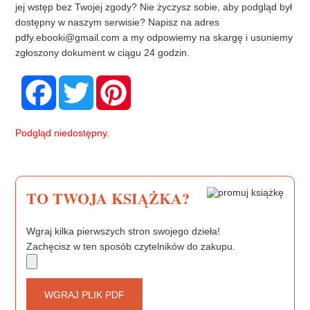
jej wstęp bez Twojej zgody? Nie życzysz sobie, aby podgląd był
dostępny w naszym serwisie? Napisz na adres
pdfy.ebooki@gmail.com
a my odpowiemy na skargę i usuniemy
zgłoszony dokument w ciągu 24 godzin.
F
T
P
a
w
i
c
i
n
e
t
t
b
t
e
Podgląd niedostępny.
o
e
r
o
r
e
k
s
t
TO TWOJA KSIĄŻKA?
Wgraj kilka pierwszych stron swojego dzieła!
Zachęcisz w ten sposób czytelników do zakupu.
WGRAJ PLIK PDF