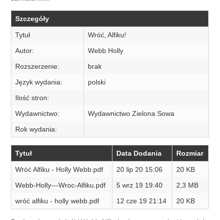
Szczegóły
Tytuł
Wróć, Alfiku!
Autor:
Webb Holly
Rozszerzenie:
brak
Język wydania:
polski
Ilość stron:
Wydawnictwo:
Wydawnictwo Zielona Sowa
Rok wydania:
Tytuł
Data Dodania
Rozmiar
Wróć Alfiku - Holly Webb.pdf
20 lip 20 15:06
20 KB
Webb-Holly---Wroc-Alfiku.pdf
5 wrz 19 19:40
2,3 MB
wróć alfiku - holly webb.pdf
12 cze 19 21:14
20 KB