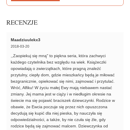
RECENZJE
Maadziuulekx3
2018-03-20
,,Zaopiekuj się mną" to piękna seria, która zachwyci
każdego czytelnika bez względu na wiek. Książeczki
opowiadają o zwierzątkach, które pragną znaleźć
przytulny, ciepły dom, gdzie mieszkańcy będą je miłować
bezgranicznie, opiekować się nimi, zajmować i przytulać.
Wróć, Alfiku! W życiu małej Ewy mają niebawem nastać
zmiany. Jej mama jest w ciąży i w niedługim okresie na
świecie ma się pojawić braciszek dziewczynki. Rodzice w
obawie, że Ewcia poczuje się przez nich opuszczona
decydują się kupić dla niej pieska, by nauczyła się
odpowiedzialności, a także, by nie czuła się źle, gdy
rodzice będą się zajmować malcem. Dziewczynka od