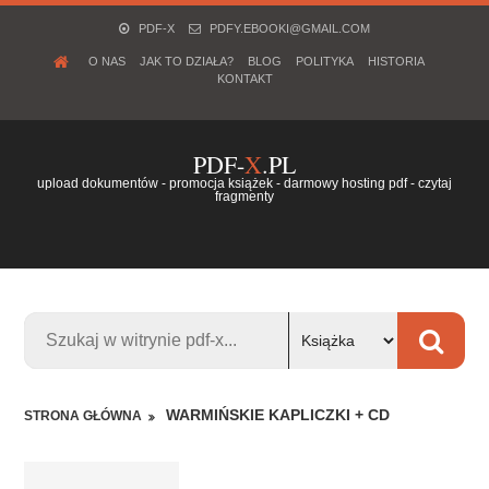
PDF-X
PDFY.EBOOKI@GMAIL.COM
O NAS
JAK TO DZIAŁA?
BLOG
POLITYKA
HISTORIA
KONTAKT
PDF-
X
.PL
upload dokumentów - promocja książek - darmowy hosting pdf - czytaj
fragmenty
WARMIŃSKIE KAPLICZKI + CD
STRONA GŁÓWNA