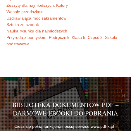
Zeszyty dla najmłodszych. Kolory
Wesołe przedszkole
Uzdrawiająca moc sakramentów
Sztuka że szoook
Nauka rysunku dla najmłodszych
Przyroda z pomysłem. Podręcznik. Klasa 5. Część 2. Szkoła
podstawowa
BIBLIOTEKA DOKUMENTÓW PDF +
DARMOWE EBOOKI DO POBRANIA
Ciesz się pełną funkcjonalnością serwisu www.pdf-x.pl -