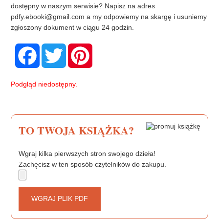
dostępny w naszym serwisie? Napisz na adres
pdfy.ebooki@gmail.com
a my odpowiemy na skargę i usuniemy
zgłoszony dokument w ciągu 24 godzin.
F
T
P
a
w
i
c
i
n
e
t
t
b
t
e
Podgląd niedostępny.
o
e
r
o
r
e
k
s
t
TO TWOJA KSIĄŻKA?
Wgraj kilka pierwszych stron swojego dzieła!
Zachęcisz w ten sposób czytelników do zakupu.
WGRAJ PLIK PDF