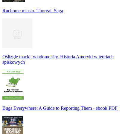
Ruchome miasto. Thorgal. Saga
Oślizgłe macki, wiadome siły. Historia Ameryki w teoriach
spiskowych
Bugs Everywhere: A Guide to Reporting Them - ebook PDF