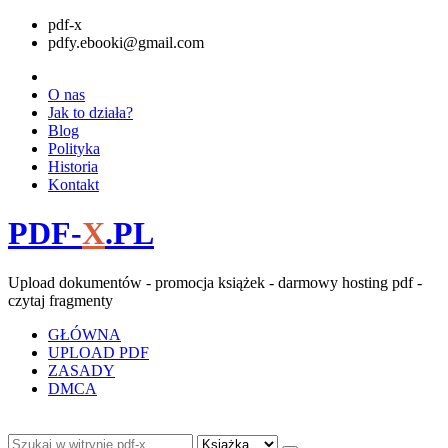
pdf-x
pdfy.ebooki@gmail.com
O nas
Jak to działa?
Blog
Polityka
Historia
Kontakt
PDF-
X
.PL
Upload dokumentów - promocja książek - darmowy hosting pdf -
czytaj fragmenty
GŁÓWNA
UPLOAD PDF
ZASADY
DMCA