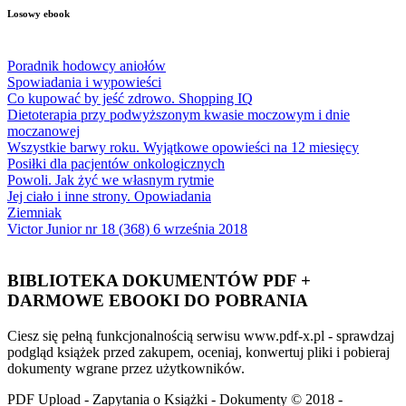
Losowy ebook
Poradnik hodowcy aniołów
Spowiadania i wypowieści
Co kupować by jeść zdrowo. Shopping IQ
Dietoterapia przy podwyższonym kwasie moczowym i dnie
moczanowej
Wszystkie barwy roku. Wyjątkowe opowieści na 12 miesięcy
Posiłki dla pacjentów onkologicznych
Powoli. Jak żyć we własnym rytmie
Jej ciało i inne strony. Opowiadania
Ziemniak
Victor Junior nr 18 (368) 6 września 2018
BIBLIOTEKA DOKUMENTÓW PDF +
DARMOWE EBOOKI DO POBRANIA
Ciesz się pełną funkcjonalnością serwisu www.pdf-x.pl - sprawdzaj
podgląd książek przed zakupem, oceniaj, konwertuj pliki i pobieraj
dokumenty wgrane przez użytkowników.
PDF Upload - Zapytania o Książki - Dokumenty © 2018 -