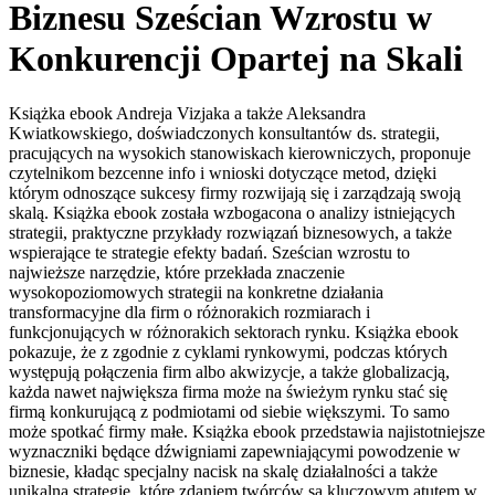
Biznesu Sześcian Wzrostu w
Konkurencji Opartej na Skali
Książka ebook Andreja Vizjaka a także Aleksandra
Kwiatkowskiego, doświadczonych konsultantów ds. strategii,
pracujących na wysokich stanowiskach kierowniczych, proponuje
czytelnikom bezcenne info i wnioski dotyczące metod, dzięki
którym odnoszące sukcesy firmy rozwijają się i zarządzają swoją
skalą. Książka ebook została wzbogacona o analizy istniejących
strategii, praktyczne przykłady rozwiązań biznesowych, a także
wspierające te strategie efekty badań. Sześcian wzrostu to
najwieższe narzędzie, które przekłada znaczenie
wysokopoziomowych strategii na konkretne działania
transformacyjne dla firm o różnorakich rozmiarach i
funkcjonujących w różnorakich sektorach rynku. Książka ebook
pokazuje, że z zgodnie z cyklami rynkowymi, podczas których
występują połączenia firm albo akwizycje, a także globalizacją,
każda nawet największa firma może na świeżym rynku stać się
firmą konkurującą z podmiotami od siebie większymi. To samo
może spotkać firmy małe. Książka ebook przedstawia najistotniejsze
wyznaczniki będące dźwigniami zapewniającymi powodzenie w
biznesie, kładąc specjalny nacisk na skalę działalności a także
unikalną strategię, które zdaniem twórców są kluczowym atutem w