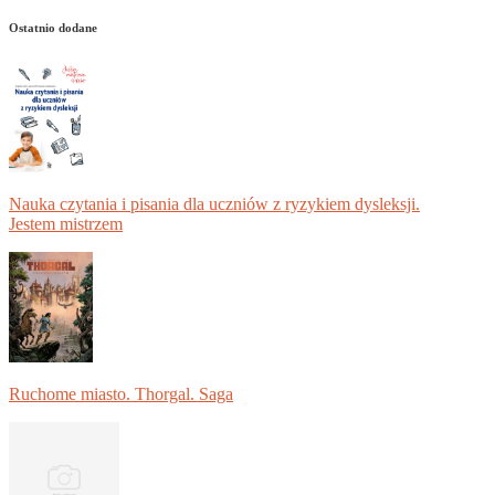
Ostatnio dodane
Nauka czytania i pisania dla uczniów z ryzykiem dysleksji.
Jestem mistrzem
Ruchome miasto. Thorgal. Saga