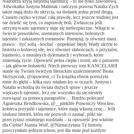
Nadodrzu kryją niejedną tajemnicę – to nie tylko zawodową.
Adwokatka Justyna Maliniak i radczyni prawna Natalia Zych
także mają dużo do ukrycia, na dodatek jedna przed drugą.
Czasem ciężko wyznać całą prawdę, lecz jeszcze trudniej jest
nie dzielić się tym, co naprawdę boli. Zwłaszcza jeśli
utrzymywanie tajemnicy staje się niebezpieczne. Witajcie w
świecie prawników, szemranych interesów, bolesnych
tajemnic i zakazanych romansów. Pamiętaj, ty również masz
prawo: - być sobą - kochać - popełniać błędy Wady ukryte to
historia o kobiecej sile, lecz również słabościach, o przyjaźni,
lojalności, o moralnych dylematach i wyborach, które
zmieniają życie. Opowieść pełna ciepła i ironii, ale z pazurem
– jak główne bohaterki. Niech pierwszy tom KANCELARII
stanie się Twoim świeżym literackim uzależnieniem! Beata
Skrzypczak, @opowiem_ci Ta książka ebook poruszyła
mnie do głębi – kilka razy miałam łzy w oczach. Justyna i
Natalia wchodzą do świata dużych spraw i jeszcze
większych tajemnic, lecz nie wszystko da się niestety
rozwiązać za pomocą paragrafów… Bardzo polecam!
Agnieszka Bendkowska, @__pinklife Prawniczy Wrocław,
kobieca przyjaźń i tajemnice, które mają własną cenę... Jeśli
szukasz historii, która nie pozwoli ci zasnąć, póki nie
przeczytasz ostatniego rozdziału – ta opowieść jest właśnie
dla Ciebie! Joanna Wolf, @Nienaczytana Tę historię
przeczytałam jednym tchem, jest dla mnie pod każdym