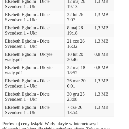
Elsebeth Egholm - Dicte
12 maj 26
1,3 MB
Svendsen 1 - Ukr
19:13
Elsebeth Egholm - Dicte
22 lut 26
1,3 MB
Svendsen 1 - Ukr
7:07
Elsebeth Egholm - Dicte
8 maj 26
1,3 MB
Svendsen 1 - Ukr
19:18
Elsebeth Egholm - Dicte
21 cze 26
1,3 MB
Svendsen 1 - Ukr
16:32
Elsebeth Egholm - Ukryte
10 lut 20
0,8 MB
wady.pdf
20:46
Elsebeth Egholm - Ukryte
22 maj 18
0,8 MB
wady.pdf
18:52
Elsebeth Egholm - Dicte
26 mar 20
1,3 MB
Svendsen 1 - Ukr
0:01
Elsebeth Egholm - Dicte
30 gru 25
1,3 MB
Svendsen 1 - Ukr
23:08
Elsebeth Egholm - Dicte
7 cze 26
1,3 MB
Svendsen 1 - Ukr
13:54
Porównaj ceny książki Wady ukryte w internetowych
sklepach i wybierz dla siebie najtańszą ofertę. Zobacz u nas