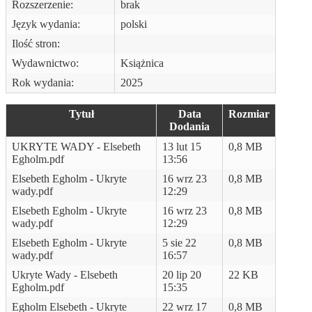
Rozszerzenie:
brak
Język wydania:
polski
Ilość stron:
Wydawnictwo:
Książnica
Rok wydania:
2025
Tytuł
Data
Rozmiar
Dodania
UKRYTE WADY - Elsebeth
13 lut 15
0,8 MB
Egholm.pdf
13:56
Elsebeth Egholm - Ukryte
16 wrz 23
0,8 MB
wady.pdf
12:29
Elsebeth Egholm - Ukryte
16 wrz 23
0,8 MB
wady.pdf
12:29
Elsebeth Egholm - Ukryte
5 sie 22
0,8 MB
wady.pdf
16:57
Ukryte Wady - Elsebeth
20 lip 20
22 KB
Egholm.pdf
15:35
Egholm Elsebeth - Ukryte
22 wrz 17
0,8 MB