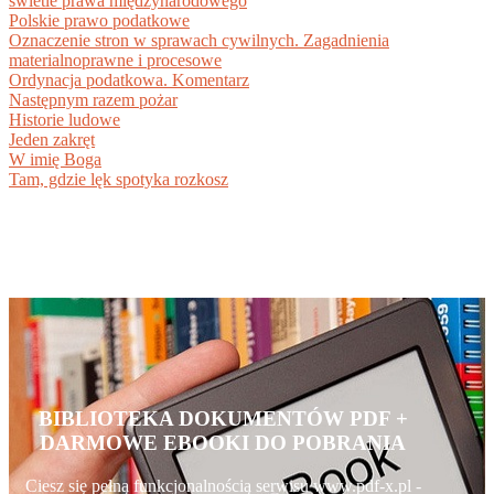
świetle prawa międzynarodowego
Polskie prawo podatkowe
Oznaczenie stron w sprawach cywilnych. Zagadnienia
materialnoprawne i procesowe
Ordynacja podatkowa. Komentarz
Następnym razem pożar
Historie ludowe
Jeden zakręt
W imię Boga
Tam, gdzie lęk spotyka rozkosz
BIBLIOTEKA DOKUMENTÓW PDF +
DARMOWE EBOOKI DO POBRANIA
Ciesz się pełną funkcjonalnością serwisu www.pdf-x.pl -