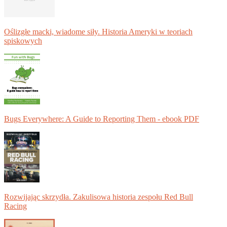
Oślizgłe macki, wiadome siły. Historia Ameryki w teoriach
spiskowych
Bugs Everywhere: A Guide to Reporting Them - ebook PDF
Rozwijając skrzydła. Zakulisowa historia zespołu Red Bull
Racing