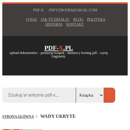
PDF-X
PDFY.EBOOKI@GMAIL.COM
O NAS
JAK TO DZIAŁA?
BLOG
POLITYKA
HISTORIA
KONTAKT
PDF-
X
.PL
upload dokumentów - promocja książek - darmowy hosting pdf - czytaj
fragmenty
WADY UKRYTE
STRONA GŁÓWNA