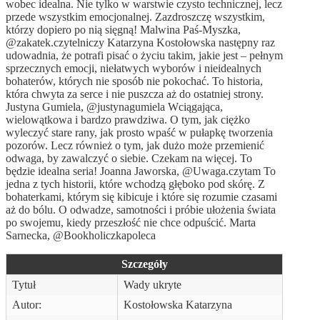
wobec idealna. Nie tylko w warstwie czysto technicznej, lecz
przede wszystkim emocjonalnej. Zazdroszczę wszystkim,
którzy dopiero po nią sięgną! Malwina Paś-Myszka,
@zakatek.czytelniczy Katarzyna Kostołowska następny raz
udowadnia, że potrafi pisać o życiu takim, jakie jest – pełnym
sprzecznych emocji, niełatwych wyborów i nieidealnych
bohaterów, których nie sposób nie pokochać. To historia,
która chwyta za serce i nie puszcza aż do ostatniej strony.
Justyna Gumiela, @justynagumiela Wciągająca,
wielowątkowa i bardzo prawdziwa. O tym, jak ciężko
wyleczyć stare rany, jak prosto wpaść w pułapkę tworzenia
pozorów. Lecz również o tym, jak dużo może przemienić
odwaga, by zawalczyć o siebie. Czekam na więcej. To
będzie idealna seria! Joanna Jaworska, @Uwaga.czytam To
jedna z tych historii, które wchodzą głęboko pod skórę. Z
bohaterkami, którym się kibicuje i które się rozumie czasami
aż do bólu. O odwadze, samotności i próbie ułożenia świata
po swojemu, kiedy przeszłość nie chce odpuścić. Marta
Sarnecka, @Bookholiczkapoleca
Szczegóły
Tytuł
Wady ukryte
Autor:
Kostołowska Katarzyna