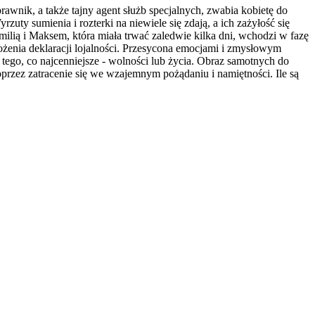
rawnik, a także tajny agent służb specjalnych, zwabia kobietę do
uty sumienia i rozterki na niewiele się zdają, a ich zażyłość się
milią i Maksem, która miała trwać zaledwie kilka dni, wchodzi w fazę
ożenia deklaracji lojalności. Przesycona emocjami i zmysłowym
tego, co najcenniejsze - wolności lub życia. Obraz samotnych do
przez zatracenie się we wzajemnym pożądaniu i namiętności. Ile są