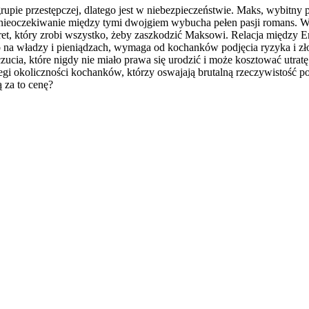
upie przestępczej, dlatego jest w niebezpieczeństwie. Maks, wybitny p
 nieoczekiwanie między tymi dwojgiem wybucha pełen pasji romans. Wyrz
ret, który zrobi wszystko, żeby zaszkodzić Maksowi. Relacja między E
lko na władzy i pieniądzach, wymaga od kochanków podjęcia ryzyka i zł
ia, które nigdy nie miało prawa się urodzić i może kosztować utratę 
gi okoliczności kochanków, którzy oswajają brutalną rzeczywistość po
ą za to cenę?