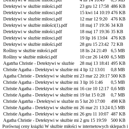
Detektywi w służbie miłości.pdf
23 gru 12 17:58
486 KB
Detektywi w sluzbie milosci.pdf
15 kwi 14 10:19
476 KB
Detektywi w sluzbie milosci.pdf
12 mar 12 9:20
476 KB
Detektywi w służbie miłości(1).pdf
18 maj 17 19:36
34 KB
Detektywi w służbie miłości.pdf
18 maj 17 19:36
35 KB
Detektywi w sluzbie milosci.pdf
19 lip 16 13:04
476 KB
Detektywi w służbie miłości.pdf
28 gru 15 23:42
72 KB
Rośliny w służbie miłości.pdf
18 lis 24 21:49
6,5 MB
Rośliny w służbie miłości.pdf
10 cze 26 14:00
6,5 MB
Agatrha Christie - Detektywi w sluzbie
28 maj 13 18:41
495 KB
Christie Agatha - Detektywi w sluzbie mi
4 lip 12 13:01
0,8 MB
Agatha Christie - Detektywi w służbie mi
23 mar 22 20:17
500 KB
Christie Agatha - Detektywi w służbie mi
3 lip 16 1:46
0,5 MB
Christie Agatha - Detektywi w służbie mi
16 cze 10 12:17
0,6 MB
Christie Agatha - Detektywi w służbie mi
19 lut 15 0:28
0,7 MB
Christie Agatrha - Detektywi w sluzbie m
5 lut 20 17:00
498 KB
Christie Agatha - Detektywi w służbie mi
26 mar 21 13:24
0,5 MB
Christie Agatha - Detektywi w służbie mi
26 gru 11 10:07
487 KB
Agatha Christie - Detektywi w służbie mi
2 gru 15 19:59
500 KB
Porównaj ceny książki W służbie miłości w internetowych sklepach i 