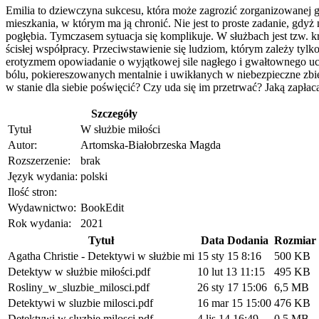
Emilia to dziewczyna sukcesu, która może zagrozić zorganizowanej gr
mieszkania, w którym ma ją chronić. Nie jest to proste zadanie, gdyż
pogłębia. Tymczasem sytuacja się komplikuje. W służbach jest tzw. k
ścisłej współpracy. Przeciwstawienie się ludziom, którym zależy ty
erotyzmem opowiadanie o wyjątkowej sile nagłego i gwałtownego uczuc
bólu, pokiereszowanych mentalnie i uwikłanych w niebezpieczne zbie
w stanie dla siebie poświęcić? Czy uda się im przetrwać? Jaką zapłac
Szczegóły
Tytuł
W służbie miłości
Autor:
Artomska-Białobrzeska Magda
Rozszerzenie:
brak
Język wydania:
polski
Ilość stron:
Wydawnictwo:
BookEdit
Rok wydania:
2021
Tytuł
Data Dodania
Rozmiar
Agatha Christie - Detektywi w służbie mi
15 sty 15 8:16
500 KB
Detektyw w służbie miłości.pdf
10 lut 13 11:15
495 KB
Rosliny_w_sluzbie_milosci.pdf
26 sty 17 15:06
6,5 MB
Detektywi w sluzbie milosci.pdf
16 mar 15 15:00
476 KB
Detektywi w sluzbie milosci.pdf
4 lis 14 16:49
0,5 MB