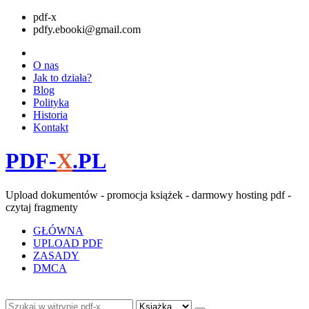
pdf-x
pdfy.ebooki@gmail.com
O nas
Jak to działa?
Blog
Polityka
Historia
Kontakt
PDF-
X
.PL
Upload dokumentów - promocja książek - darmowy hosting pdf -
czytaj fragmenty
GŁÓWNA
UPLOAD PDF
ZASADY
DMCA