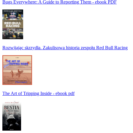
Bugs Everywhere: A Guide to Reporting Them - ebook PDF
Rozwijając skrzydła. Zakulisowa historia zespołu Red Bull Racing
The Art of Tripping Inside - ebook pdf