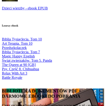
Dzieci wierzby - ebook EPUB
Losowy ebook
Biblia Tysiąclecia. Tom 10
Art Terapia. Tom 10
Przedszkolaczek
Biblia Tysiąclecia. Tom 7
Magic Happy English
Świat zwierzaków. Tom 5. Panda
The Queen at 90 [GB]
Psy. Część 8. Chihuahua
Relax With Art 3
Battle Royale
BIBLIOTEKA DOKUMENTÓW PDF +
DARMOWE EBOOKI DO POBRANIA
Ciesz się pełną funkcjonalnością serwisu www.pdf-x.pl - sprawdzaj