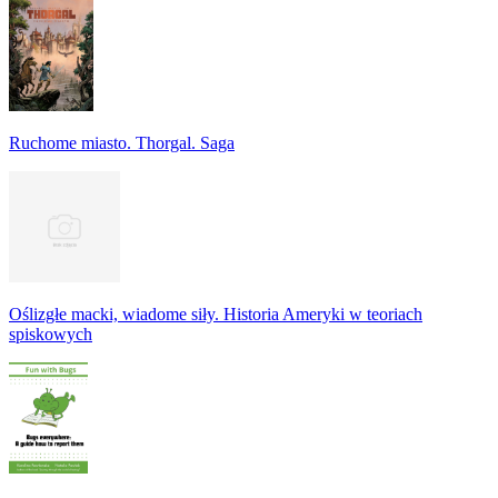
Ruchome miasto. Thorgal. Saga
Oślizgłe macki, wiadome siły. Historia Ameryki w teoriach
spiskowych