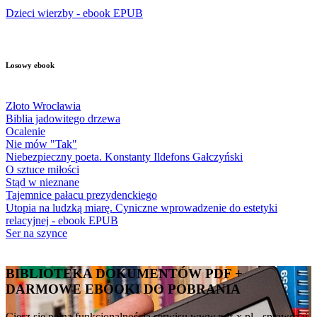
Dzieci wierzby - ebook EPUB
Losowy ebook
Złoto Wrocławia
Biblia jadowitego drzewa
Ocalenie
Nie mów "Tak"
Niebezpieczny poeta. Konstanty Ildefons Gałczyński
O sztuce miłości
Stąd w nieznane
Tajemnice pałacu prezydenckiego
Utopia na ludzką miarę. Cyniczne wprowadzenie do estetyki
relacyjnej - ebook EPUB
Ser na szynce
BIBLIOTEKA DOKUMENTÓW PDF +
DARMOWE EBOOKI DO POBRANIA
Ciesz się pełną funkcjonalnością serwisu www.pdf-x.pl - sprawdzaj