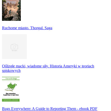
Ruchome miasto. Thorgal. Saga
Oślizgłe macki, wiadome siły. Historia Ameryki w teoriach
spiskowych
Bugs Everywhere: A Guide to Reporting Them - ebook PDF