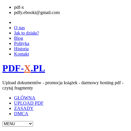
pdf-x
pdfy.ebooki@gmail.com
O nas
Jak to działa?
Blog
Polityka
Historia
Kontakt
PDF-
X
.PL
Upload dokumentów - promocja książek - darmowy hosting pdf -
czytaj fragmenty
GŁÓWNA
UPLOAD PDF
ZASADY
DMCA