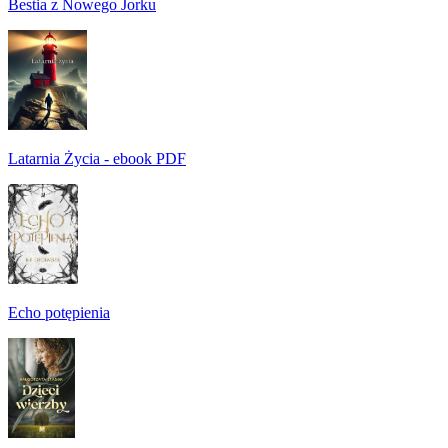
Bestia z Nowego Jorku
Latarnia Życia - ebook PDF
Echo potępienia