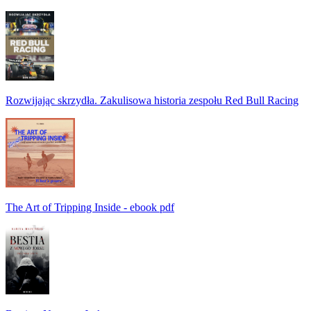
Rozwijając skrzydła. Zakulisowa historia zespołu Red Bull Racing
The Art of Tripping Inside - ebook pdf