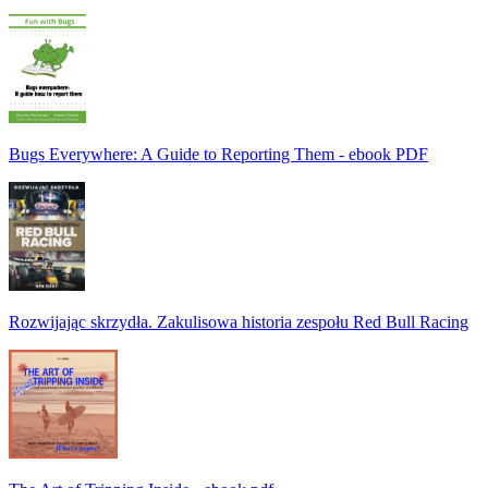
Bugs Everywhere: A Guide to Reporting Them - ebook PDF
Rozwijając skrzydła. Zakulisowa historia zespołu Red Bull Racing