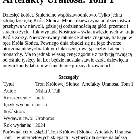
Dziesięć kobiet. Śmiertelne współzawodnictwo. Tylko jedna
zdobędzie rękę Króla Słońca. Młoda dziewczyna od dzieciństwa
przebywa w niewoli, gdzie jej codziennością są głód, przemoc i
strach o życie. Tak wygląda Nostraza – świat uwięzionych w kraju
Króla Zorzy. Nieoczekiwany ratunek kobieta znajdzie, trafiając w
ręce Króla Słońca. Pewnego dnia obudzi się na jego dworze
otoczona niewyobrażalnym luksusem, uwagą służby i atencją
monarchy. Ma to jednak własną cenę: zgodnie z tradycją trwającą
od ośmiu tysięcy lat Lor będzie musiała stawić czoła dziewięciu
innym kandydatkom w śmiertelnie groźnych zawodach.
Szczegóły
Tytuł
Tron Królowej Słońca. Artefakty Uranosa. Tom 1
Autor:
Nisha J. Tuli
Rozszerzenie:
brak
Język wydania:
polski
Ilość stron:
Wydawnictwo:
Uroboros
Rok wydania:
2024
Porównaj ceny książki Tron Królowej Słońca. Artefakty Uranosa.
Tom 1 w internetowych sklepach i wybierz dla siebie najtańszą