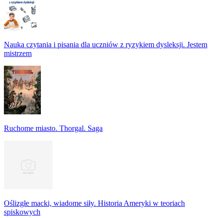
Nauka czytania i pisania dla uczniów z ryzykiem dysleksji. Jestem
mistrzem
Ruchome miasto. Thorgal. Saga
Oślizgłe macki, wiadome siły. Historia Ameryki w teoriach
spiskowych