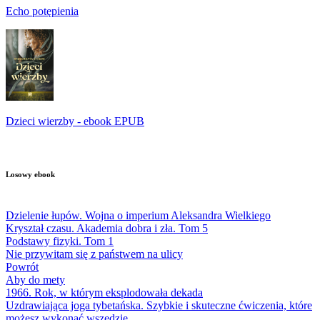
Echo potępienia
Dzieci wierzby - ebook EPUB
Losowy ebook
Dzielenie łupów. Wojna o imperium Aleksandra Wielkiego
Kryształ czasu. Akademia dobra i zła. Tom 5
Podstawy fizyki. Tom 1
Nie przywitam się z państwem na ulicy
Powrót
Aby do mety
1966. Rok, w którym eksplodowała dekada
Uzdrawiająca joga tybetańska. Szybkie i skuteczne ćwiczenia, które
możesz wykonać wszędzie