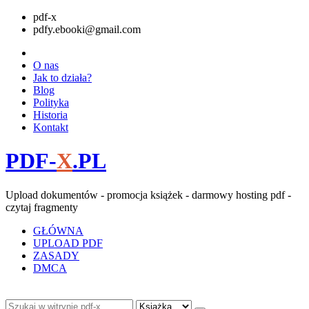
pdf-x
pdfy.ebooki@gmail.com
O nas
Jak to działa?
Blog
Polityka
Historia
Kontakt
PDF-
X
.PL
Upload dokumentów - promocja książek - darmowy hosting pdf -
czytaj fragmenty
GŁÓWNA
UPLOAD PDF
ZASADY
DMCA