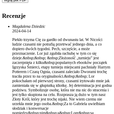
Wgraj plik PDF
Recenzje
Magdalena Dziedzic
2024-04-14
Piekło trzyma Cię za gardło od dwunastu lat. W Nicości
ludzie czasami nie potrafią przetrwać jednego dnia, a co
dopiero dwóch tygodni. Pech, szczęście, a może
przeznaczenie. Lor już zgubiła rachubę w tym co się
dzieje.&nbsp;&nbsp; &nbsp;Złożoność „turnieju” jest
zaczerpnięta z kilku&nbsp;popularnych ebooków początek
Igrzyska Śmierci, etapy turnieju miejscami pachniały Harrym
Potterem i Czarą Ognia, czasami zaleciało Dworami trochę
traciła przez to na oryginalności.&nbsp;&nbsp; Lor
pokochałam od pierwszej strony, czasami irytowało mnie jak
zamieniała się w głupiutką idiotkę. Jej determinacja jest godna
podziwu. Symbolizuje osobę, która nie ma nic do stracenia i
jest tylko skupiona na celu. Rozprasza ją dużo w tym nasz
Złoty Król, który jest trochę nijaki. Nie wiem czemu nie
urzekła mnie jego osoba.&nbsp;Za to Gabriela uwielbiam
słodziak i konwersacje
pomiędzy&nbsp;nim&nbsp;a&nbsp;Lore&nbsp;są