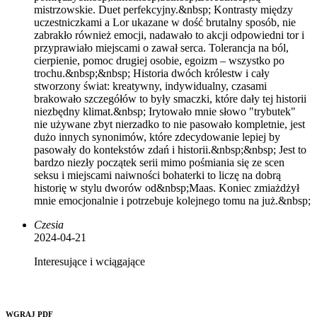
mistrzowskie. Duet perfekcyjny.&nbsp; Kontrasty między
uczestniczkami a Lor ukazane w dość brutalny sposób, nie
zabrakło również emocji, nadawało to akcji odpowiedni tor i
przyprawiało miejscami o zawał serca. Tolerancja na ból,
cierpienie, pomoc drugiej osobie, egoizm – wszystko po
trochu.&nbsp;&nbsp; Historia dwóch królestw i cały
stworzony świat: kreatywny, indywidualny, czasami
brakowało szczegółów to były smaczki, które dały tej historii
niezbędny klimat.&nbsp; Irytowało mnie słowo "trybutek"
nie używane zbyt nierzadko to nie pasowało kompletnie, jest
dużo innych synonimów, które zdecydowanie lepiej by
pasowały do kontekstów zdań i historii.&nbsp;&nbsp; Jest to
bardzo niezły początek serii mimo pośmiania się ze scen
seksu i miejscami naiwności bohaterki to liczę na dobrą
historię w stylu dworów od&nbsp;Maas. Koniec zmiażdżył
mnie emocjonalnie i potrzebuje kolejnego tomu na już.&nbsp;
Czesia
2024-04-21
Interesujące i wciągające
WGRAJ PDF