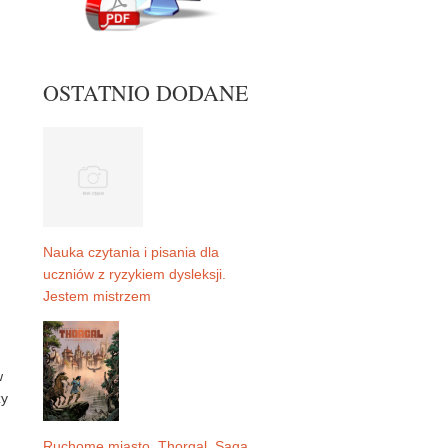
OSTATNIO DODANE
Nauka czytania i pisania dla
uczniów z ryzykiem dysleksji.
Jestem mistrzem
.
w
zy
Ruchome miasto. Thorgal. Saga