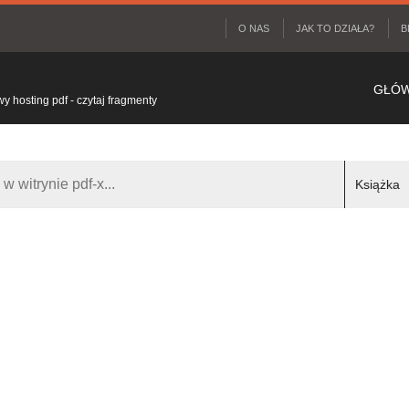
O NAS
JAK TO DZIAŁA?
B
GŁÓ
 hosting pdf - czytaj fragmenty