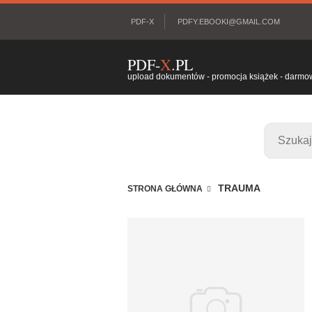
PDF-X
PDFY.EBOOKI@GMAIL.COM
PDF-
X
.PL
upload dokumentów - promocja książek - darmowy
TRAUMA
STRONA GŁÓWNA