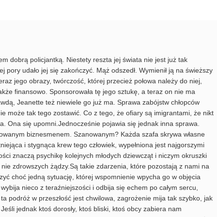
em dobrą policjantką. Niestety reszta jej świata nie jest już tak
tej pory udało jej się zakończyć. Mąż odszedł. Wymienił ją na świeższy
eraz jego obrazy, twórczość, której przecież połowa należy do niej,
Także finansowo. Sponsorowała tę jego sztukę, a teraz on nie ma
awdą, Jeanette też niewiele go już ma. Sprawa zabójstw chłopców
ie może tak tego zostawić. Co z tego, że ofiary są imigrantami, że nikt
mina. Ona się upomni.Jednocześnie pojawia się jednak inna sprawa.
szanowanym biznesmenem. Szanowanym? Każda szafa skrywa własne
stniejąca i stygnąca krew tego człowiek, wypełniona jest najgorszymi
łości znaczą psychikę kolejnych młodych dziewcząt i niczym okruszki
 nie zdrowszych żądzy.Są takie zdarzenia, które pozostają z nami na
yć choć jedną sytuację, której wspomnienie wpycha go w objęcia
ybija nieco z teraźniejszości i odbija się echem po całym sercu,
ta podróż w przeszłość jest chwilowa, zagrożenie mija tak szybko, jak
eśli jednak ktoś dorosły, ktoś bliski, ktoś obcy zabiera nam