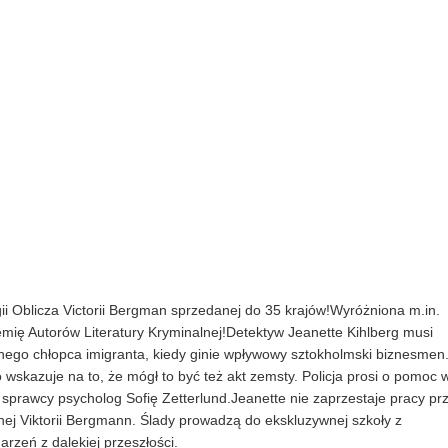
gii Oblicza Victorii Bergman sprzedanej do 35 krajów!Wyróżniona m.in.
ię Autorów Literatury Kryminalnej!Detektyw Jeanette Kihlberg musi
ego chłopca imigranta, kiedy ginie wpływowy sztokholmski biznesmen
 wskazuje na to, że mógł to być też akt zemsty. Policja prosi o pomoc 
sprawcy psycholog Sofię Zetterlund.Jeanette nie zaprzestaje pracy pr
ej Viktorii Bergmann. Ślady prowadzą do ekskluzywnej szkoły z
arzeń z dalekiej przeszłości.