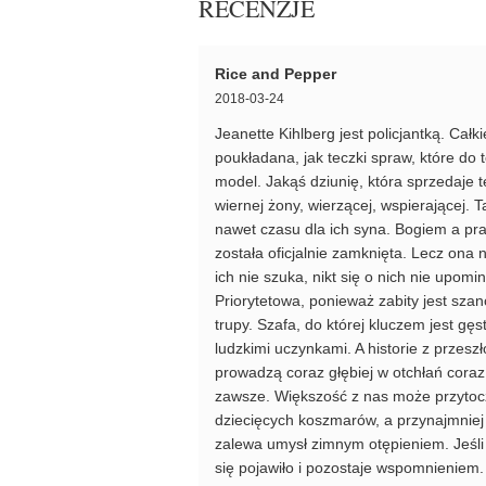
RECENZJE
Rice and Pepper
2018-03-24
Jeanette Kihlberg jest policjantką. Całki
poukładana, jak teczki spraw, które do 
model. Jakąś dziunię, która sprzedaje t
wiernej żony, wierzącej, wspierającej. 
nawet czasu dla ich syna. Bogiem a pr
została oficjalnie zamknięta. Lecz ona n
ich nie szuka, nikt się o nich nie upo
Priorytetowa, ponieważ zabity jest 
trupy. Szafa, do której kluczem jest gę
ludzkimi uczynkami. A historie z przesz
prowadzą coraz głębiej w otchłań coraz
zawsze. Większość z nas może przytocz
dziecięcych koszmarów, a przynajmniej w
zalewa umysł zimnym otępieniem. Jeśli 
się pojawiło i pozostaje wspomnieniem. J