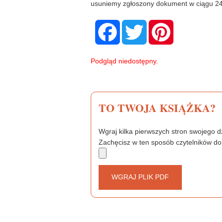
usuniemy zgłoszony dokument w ciągu 24
F
T
P
a
w
i
c
i
n
e
t
t
b
t
e
Podgląd niedostępny.
o
e
r
o
r
e
k
s
t
TO TWOJA KSIĄŻKA?
Wgraj kilka pierwszych stron swojego dz
Zachęcisz w ten sposób czytelników do
WGRAJ PLIK PDF